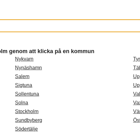
holm genom att klicka på en kommun
Nykvarn
Ty
Nynäshamn
Tä
Salem
Up
Sigtuna
Up
Sollentuna
Va
Solna
Va
Stockholm
Vä
Sundbyberg
Ös
Södertälje