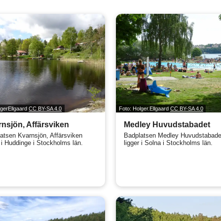
lgerEllgaard
CC BY-SA 4.0
Foto: Holger.Ellgaard
CC BY-SA 4.0
nsjön, Affärsviken
Medley Huvudstabadet
atsen Kvarnsjön, Affärsviken
Badplatsen Medley Huvudstabade
r i Huddinge i Stockholms län.
ligger i Solna i Stockholms län.