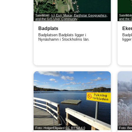
Satellitbild:
(c) Esri, Maxar, Earthstar Geographics,
Satellitbi
and the GIS User Community
and the
Badplats
Eke
Badplatsen Badplats ligger i
Badpl
Nynäshamn i Stockholms län.
ligger
Foto: HolgerEllgaard
CC BY-SA 4.0
Foto: B