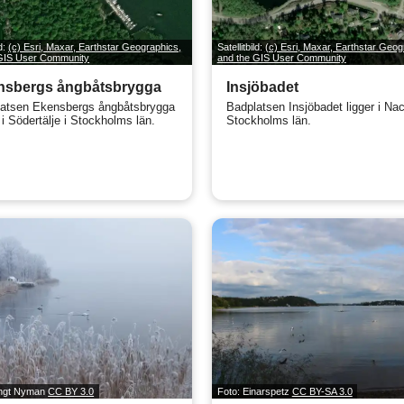
ld:
(c) Esri, Maxar, Earthstar Geographics,
Satellitbild:
(c) Esri, Maxar, Earthstar Geog
 GIS User Community
and the GIS User Community
nsbergs ångbåtsbrygga
Insjöbadet
atsen Ekensbergs ångbåtsbrygga
Badplatsen Insjöbadet ligger i Nac
 i Södertälje i Stockholms län.
Stockholms län.
engt Nyman
CC BY 3.0
Foto: Einarspetz
CC BY-SA 3.0