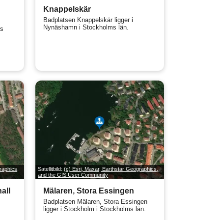
Knappelskär
Badplatsen Knappelskär ligger i
Nynäshamn i Stockholms län.
ns
raphics,
Satellitbild:
(c) Esri, Maxar, Earthstar Geographics,
and the GIS User Community
all
Mälaren, Stora Essingen
Badplatsen Mälaren, Stora Essingen
ligger i Stockholm i Stockholms län.