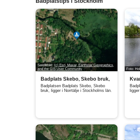
Badplatstips i Stockholm
Satellitbild:
(c) Esri, Maxar, Earthstar Geographics,
and the GIS User Community
Foto: Ho
Badplats Skebo, Skebo bruk,
Kvar
Badplatsen Badplats Skebo, Skebo
Badpl
bruk, ligger i Norrtälje i Stockholms län.
ligge