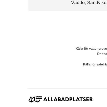
Väddö, Sandvik
Källa för vattenpro
Denna 
Källa för satell