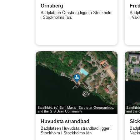
Örnsberg
Fred
Badplatsen Örnsberg ligger i Stockholm
Badpl
i Stockholms län.
i Vax
Satellitbild:
(c) Esri, Maxar, Earthstar Geographics,
Satellitbi
and the GIS User Community
and the
Huvudsta strandbad
Sick
Badplatsen Huvudsta strandbad ligger i
Badpl
Stockholm i Stockholms län.
Nacka