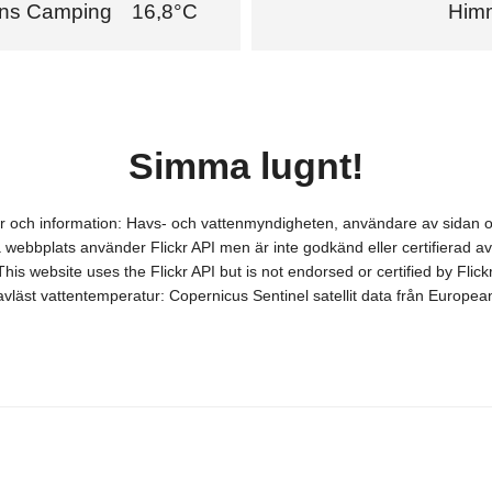
ens Camping
16,8°C
Himm
Simma lugnt!
ver och information: Havs- och vattenmyndigheten, användare av sidan 
webbplats använder Flickr API men är inte godkänd eller certifierad av 
This website uses the Flickr API but is not endorsed or certified by Flickr
itavläst vattentemperatur: Copernicus Sentinel satellit data från Europ