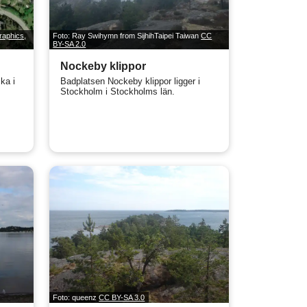
raphics,
Foto: Ray Swihymn from SijhihTaipei Taiwan
CC
BY-SA 2.0
Nockeby klippor
ka i
Badplatsen Nockeby klippor ligger i
Stockholm i Stockholms län.
Foto: queenz
CC BY-SA 3.0