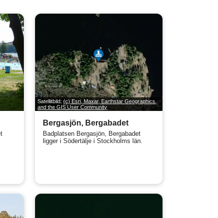
Satellitbild:
(c) Esri, Maxar, Earthstar Geographics,
and the GIS User Community
Bergasjön, Bergabadet
t
Badplatsen Bergasjön, Bergabadet
ligger i Södertälje i Stockholms län.