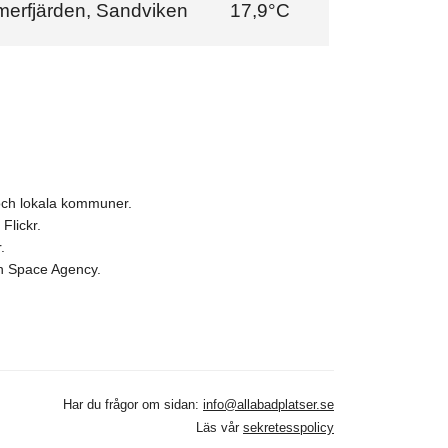
erfjärden, Sandviken
17,9°C
och lokala kommuner.
Flickr.
.
ean Space Agency.
Har du frågor om sidan:
info@allabadplatser.se
Läs vår
sekretesspolicy