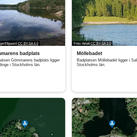
lgerEllgaard
CC BY-SA 4.0
Foto: Ainali
CC BY-SA 3.0
marens badplats
Möllebadet
atsen Gömmarens badplats ligger
Badplatsen Möllebadet ligger i Sa
dinge i Stockholms län.
Stockholms län.