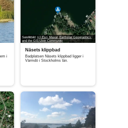
Satellitbild:
(c) Esri, Maxar, Earthstar Geographics,
and the GIS User Community
Näsets klippbad
lem i
Badplatsen Näsets klippbad ligger i
Värmdö i Stockholms län.