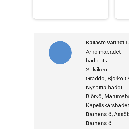
Kallaste vattnet 
Arholmabadet
badplats
Sälviken
Gräddö, Björkö Ö
Nysättra badet
Björkö, Marumsb
Kapellskärsbadet,
Barnens ö, Assö
Barnens ö