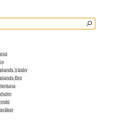
resö
by
plands Väsby
plands-Bro
llentuna
xholm
rmdö
teråker