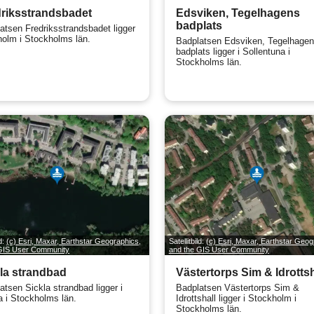
riksstrandsbadet
Edsviken, Tegelhagens
badplats
atsen Fredriksstrandsbadet ligger
holm i Stockholms län.
Badplatsen Edsviken, Tegelhage
badplats ligger i Sollentuna i
Stockholms län.
ld:
(c) Esri, Maxar, Earthstar Geographics,
Satellitbild:
(c) Esri, Maxar, Earthstar Geog
 GIS User Community
and the GIS User Community
la strandbad
Västertorps Sim & Idrottsh
atsen Sickla strandbad ligger i
Badplatsen Västertorps Sim &
 i Stockholms län.
Idrottshall ligger i Stockholm i
Stockholms län.