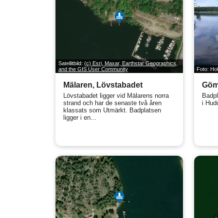
Satellitbild:
(c) Esri, Maxar, Earthstar Geographics,
and the GIS User Community
Foto: Ho
Mälaren, Lövstabadet
Göm
Lövstabadet ligger vid Mälarens norra
Badpl
strand och har de senaste två åren
i Hud
klassats som Utmärkt. Badplatsen
ligger i en...