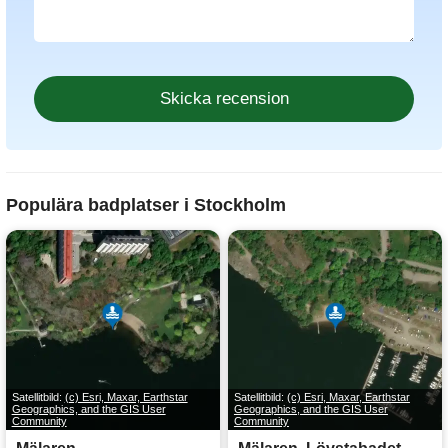
Populära badplatser i Stockholm
Satellitbild:
(c) Esri, Maxar, Earthstar
Satellitbild:
(c) Esri, Maxar, Earthstar
Geographics, and the GIS User
Geographics, and the GIS User
Community
Community