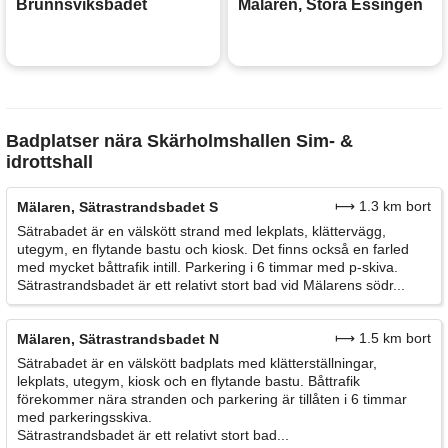
Brunnsviksbadet
Mälaren, Stora Essingen
Badplatser nära Skärholmshallen Sim- &
idrottshall
⟼ 1.3 km bort
Mälaren, Sätrastrandsbadet S
Sätrabadet är en välskött strand med lekplats, klättervägg,
utegym, en flytande bastu och kiosk. Det finns också en farled
med mycket båttrafik intill. Parkering i 6 timmar med p-skiva.
Sätrastrandsbadet är ett relativt stort bad vid Mälarens södr...
⟼ 1.5 km bort
Mälaren, Sätrastrandsbadet N
Sätrabadet är en välskött badplats med klätterställningar,
lekplats, utegym, kiosk och en flytande bastu. Båttrafik
förekommer nära stranden och parkering är tillåten i 6 timmar
med parkeringsskiva.
Sätrastrandsbadet är ett relativt stort bad...