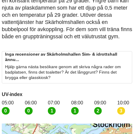
en konstant temperatur på 29 grader. Yngre barn kan
njuta av plaskdammen som har ett djup på 0,5 meter
och en temperatur på 29 grader. Utöver dessa
vattentjänster har Skärholmshallen också en
bubbelpool för avkoppling. För dem som vill träna finns
både en gruppträningssal och ett välutrustat gym.
Inga recensioner av Skärholmshallen Sim- & idrottshall
ännu...
Hjälp gärna nästa besökare genom att skriva några rader om
badplatsen, finns det toaletter? Är det långgrunt? Finns det
brygga eller glasskiosk?
UV-index
05:00
06:00
07:00
08:00
09:00
10:00
0
0
1
1
2
3