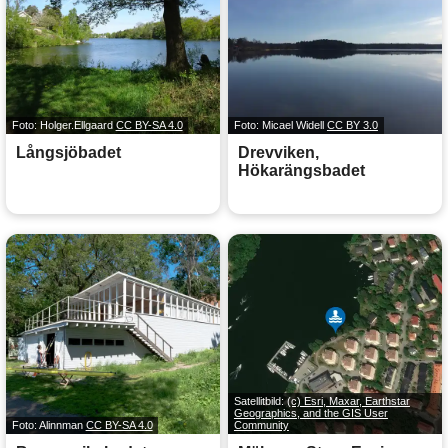
Foto: Holger.Ellgaard
CC BY-SA 4.0
Foto: Micael Widell
CC BY 3.0
Långsjöbadet
Drevviken,
Hökarängsbadet
Satellitbild:
(c) Esri, Maxar, Earthstar
Geographics, and the GIS User
Foto: Alinnman
CC BY-SA 4.0
Community