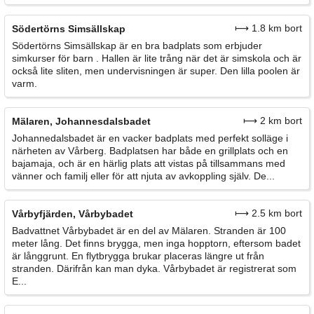
⟼ 1.8 km bort
Södertörns Simsällskap
Södertörns Simsällskap är en bra badplats som erbjuder
simkurser för barn . Hallen är lite trång när det är simskola och är
också lite sliten, men undervisningen är super. Den lilla poolen är
varm.
⟼ 2 km bort
Mälaren, Johannesdalsbadet
Johannedalsbadet är en vacker badplats med perfekt solläge i
närheten av Vårberg. Badplatsen har både en grillplats och en
bajamaja, och är en härlig plats att vistas på tillsammans med
vänner och familj eller för att njuta av avkoppling själv. De...
⟼ 2.5 km bort
Vårbyfjärden, Vårbybadet
Badvattnet Vårbybadet är en del av Mälaren. Stranden är 100
meter lång. Det finns brygga, men inga hopptorn, eftersom badet
är långgrunt. En flytbrygga brukar placeras längre ut från
stranden. Därifrån kan man dyka. Vårbybadet är registrerat som
E...