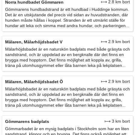
⟼ 2.8 km bort
Norra hundbadet Gömmaren
Gömmarens hundbadstrand är ett hundbad i Huddinge kommun.
Det är en utskjutande del precis vid sidan av huvudstranden, där
hunden måste hållas i koppel. Stranden är ett utmärkt ställe för
hundar att leka och simma med andra hundar, och parkeringen...
⟼ 2.9 km bort
Mälaren, Mälarhöjdsbadet V
Mälarhöjdsbadet är en naturskön badplats med både gräsyta och
sandstrand, och är uppdelad av en bergknalle där det finns en
brygga med hopptorn. Det finns möjlighet att koppla av, grilla,
träna på utomhusgymmet eller låta barnen leka på lekplatsen...
⟼ 2.9 km bort
Mälaren, Mälarhöjdsbadet Ö
Mälarhöjdsbadet är en naturskön badplats med både gräsyta och
sandstrand, och är uppdelad av en bergknalle där det finns en
brygga med hopptorn. Det finns möjlighet att koppla av, grilla,
träna på utomhusgymmet eller låta barnen leka på lekplatsen...
⟼ 3 km bort
Gömmarens badplats
Gömmarbadet är en mysig badplats i Stockholm som har en liten
sandstrand, klippor och en brygga. Det finns också möjlighet att