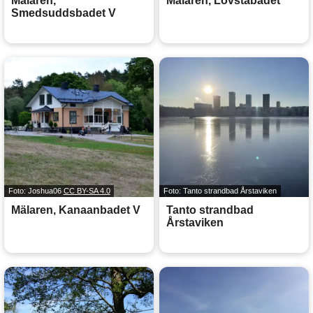
Mälaren,
Mälaren, Lövstabadet
Smedsuddsbadet V
Foto: Joshua06
CC BY-SA 4.0
Foto: Tanto strandbad Årstaviken
Mälaren, Kanaanbadet V
Tanto strandbad
Årstaviken