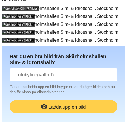
Foto: Linzen004
@Flickr.
Foto: morner
@Flickr.
Foto: morner
@Flickr.
Foto: morner
@Flickr.
Foto: morner
@Flickr.
Har du en bra bild från Skärholmshallen
Sim- & idrottshall?
Genom att ladda upp en bild intygar du att du äger bilden och att
den får visas på allabadplatser.se.
Ladda upp en bild