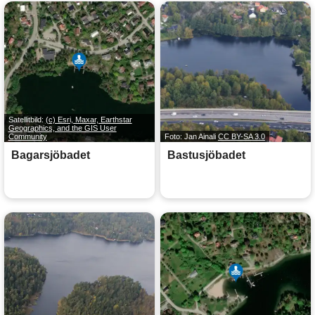
Satellitbild:
(c) Esri, Maxar, Earthstar
Geographics, and the GIS User
Community
Foto: Jan Ainali
CC BY-SA 3.0
Bagarsjöbadet
Bastusjöbadet