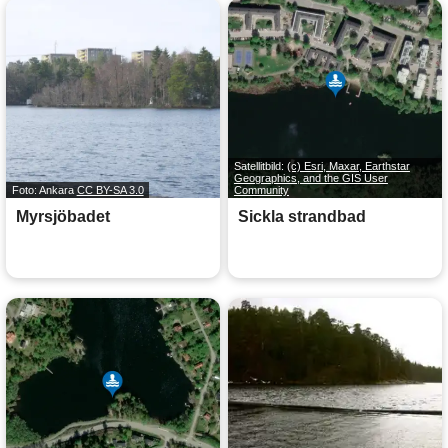
Satellitbild:
(c) Esri, Maxar, Earthstar
Geographics, and the GIS User
Foto: Ankara
CC BY-SA 3.0
Community
Myrsjöbadet
Sickla strandbad