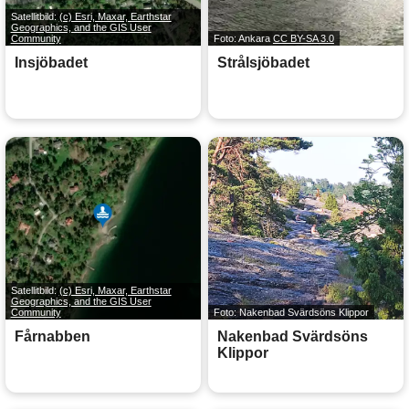
Satellitbild:
(c) Esri, Maxar, Earthstar
Geographics, and the GIS User
Community
Foto: Ankara
CC BY-SA 3.0
Insjöbadet
Strålsjöbadet
Satellitbild:
(c) Esri, Maxar, Earthstar
Geographics, and the GIS User
Community
Foto: Nakenbad Svärdsöns Klippor
Fårnabben
Nakenbad Svärdsöns
Klippor