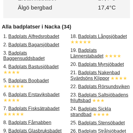
Älgö bergbad
17,4°C
Alla badplatser i Nacka (34)
1.
Badplats Alfredsrobadet
18.
Badplats Långsjöbadet
★★★★★
2.
Badplats Bagarsjöbadet
19.
Badplats
3.
Badplats
Lännerstabadet
★★★★
Baggensuddsbadet
20.
Badplats Myrsjöbadet
4.
Badplats Bastusjöbadet
★★★★
21.
Badplats Nakenbad
Svärdsöns Klippor
★★★★
5.
Badplats Boobadet
★★★★★
22.
Badplats Rörsundsviken
6.
Badplats Erstaviksbadet
23.
Badplats Saltsjöbadens
★★★★
friluftsbad
★★★
7.
Badplats Fisksätrabadet
24.
Badplats Sickla
★★★★★
strandbad
★★★★
8.
Badplats Fårnabben
25.
Badplats Stensöbadet
9.
Badplats Glasbruksbadet
26.
Badplats Strålsjöbadet