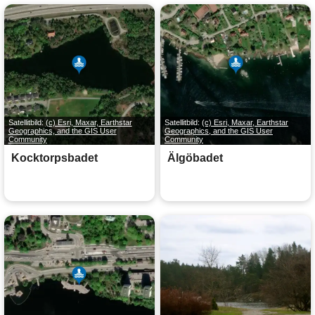
Satellitbild:
(c) Esri, Maxar, Earthstar
Satellitbild:
(c) Esri, Maxar, Earthstar
Geographics, and the GIS User
Geographics, and the GIS User
Community
Community
Kocktorpsbadet
Älgöbadet