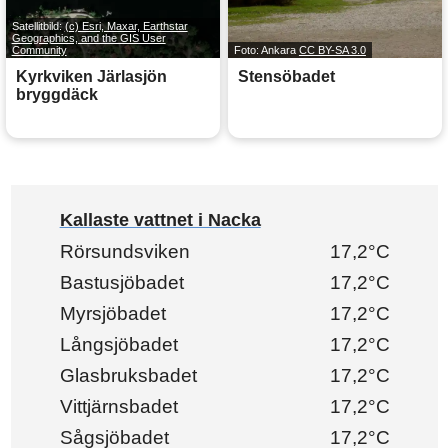
Satellitbild:
(c) Esri, Maxar, Earthstar
Geographics, and the GIS User
Community
Foto: Ankara
CC BY-SA 3.0
Kyrkviken Järlasjön
Stensöbadet
bryggdäck
Kallaste vattnet i Nacka
Rörsundsviken
17,2°C
Bastusjöbadet
17,2°C
Myrsjöbadet
17,2°C
Långsjöbadet
17,2°C
Glasbruksbadet
17,2°C
Vittjärnsbadet
17,2°C
Sågsjöbadet
17,2°C