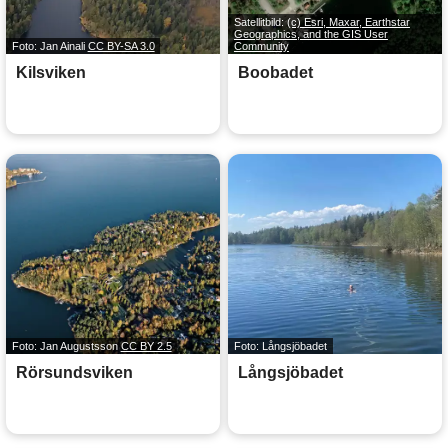
Satellitbild:
(c) Esri, Maxar, Earthstar
Geographics, and the GIS User
Foto: Jan Ainali
CC BY-SA 3.0
Community
Kilsviken
Boobadet
Foto: Jan Augustsson
CC BY 2.5
Foto: Långsjöbadet
Rörsundsviken
Långsjöbadet