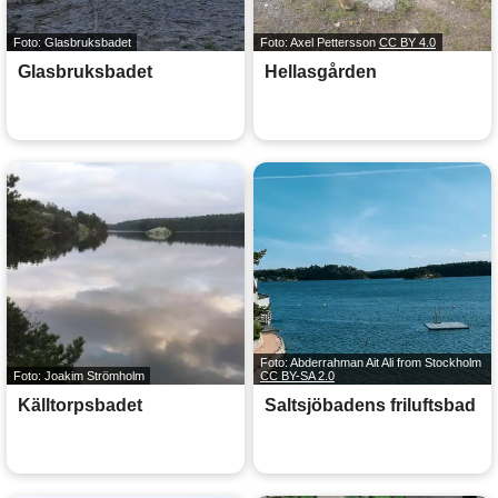
Foto: Glasbruksbadet
Foto: Axel Pettersson
CC BY 4.0
Glasbruksbadet
Hellasgården
Foto: Abderrahman Ait Ali from Stockholm
Foto: Joakim Strömholm
CC BY-SA 2.0
Källtorpsbadet
Saltsjöbadens friluftsbad