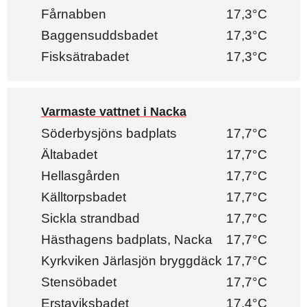
Fårnabben
17,3°C
Baggensuddsbadet
17,3°C
Fisksätrabadet
17,3°C
Varmaste vattnet i Nacka
Söderbysjöns badplats
17,7°C
Ältabadet
17,7°C
Hellasgården
17,7°C
Källtorpsbadet
17,7°C
Sickla strandbad
17,7°C
Hästhagens badplats, Nacka
17,7°C
Kyrkviken Järlasjön bryggdäck
17,7°C
Stensöbadet
17,7°C
Erstaviksbadet
17,4°C