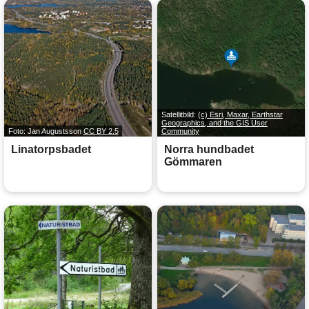
Satellitbild:
(c) Esri, Maxar, Earthstar
Geographics, and the GIS User
Foto: Jan Augustsson
CC BY 2.5
Community
Linatorpsbadet
Norra hundbadet
Gömmaren