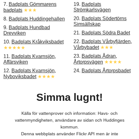
7.
Badplats Gömmarens
19.
Badplats
Strömkarlsvägen
badplats
★★★
20.
Badplats Södertörns
8.
Badplats Huddingehallen
Simsällskap
9.
Badplats Hundbad
21.
Badplats Södra Badet
Drevviken
22.
Badplats Vårbyfjärden,
10.
Badplats Kråkviksbadet
Vårbybadet
★★★
★★★★★
23.
Badplats Ådran,
11.
Badplats Kvarnsjön,
Affärsviken
Årtorpsvägen
★★★★
12.
Badplats Kvarnsjön,
24.
Badplats Årtorpsbadet
Nyboviksbadet
★★★★
Simma lugnt!
Källa för vattenprover och information: Havs- och
vattenmyndigheten, användare av sidan och Huddinges
kommun.
Denna webbplats använder Flickr API men är inte