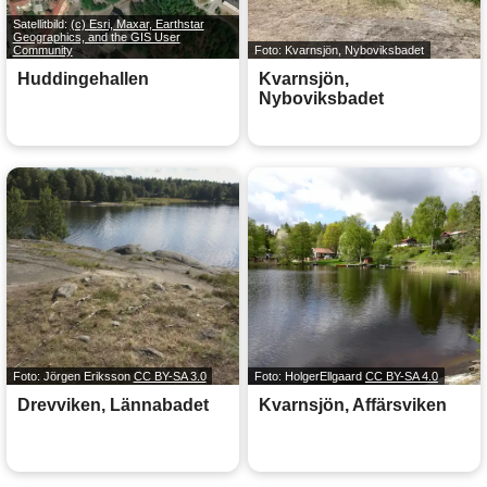
Satellitbild:
(c) Esri, Maxar, Earthstar
Geographics, and the GIS User
Community
Foto: Kvarnsjön, Nyboviksbadet
Huddingehallen
Kvarnsjön,
Nyboviksbadet
Foto: Jörgen Eriksson
CC BY-SA 3.0
Foto: HolgerEllgaard
CC BY-SA 4.0
Drevviken, Lännabadet
Kvarnsjön, Affärsviken