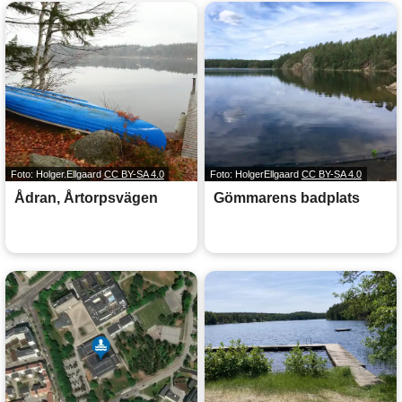
Foto: Holger.Ellgaard
CC BY-SA 4.0
Foto: HolgerEllgaard
CC BY-SA 4.0
Ådran, Årtorpsvägen
Gömmarens badplats