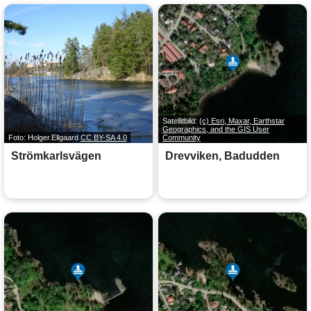
Satellitbild:
(c) Esri, Maxar, Earthstar
Geographics, and the GIS User
Foto: Holger.Ellgaard
CC BY-SA 4.0
Community
Strömkarlsvägen
Drevviken, Badudden