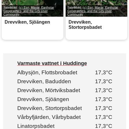
Satellitbild:
(c) Esri, Maxar, Earthstar
Satellitbild:
(c) Esri, Maxar, Earthstar
Geographics, and the GIS User
Geographics, and the GIS User
Community
Community
Drevviken, Sjöängen
Drevviken,
Stortorpsbadet
Varmaste vattnet i Huddinge
Albysjön, Flottsbrobadet
17,3°C
Drevviken, Badudden
17,3°C
Drevviken, Mörtviksbadet
17,3°C
Drevviken, Sjöängen
17,3°C
Drevviken, Stortorpsbadet
17,3°C
Vårbyfjärden, Vårbybadet
17,3°C
Linatorpsbadet
17,3°C