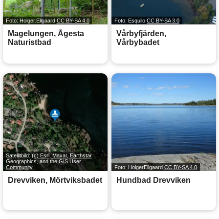
Foto: Holger.Ellgaard
CC BY-SA 4.0
Foto: Esquilo
CC BY-SA 3.0
Magelungen, Ågesta
Vårbyfjärden,
Naturistbad
Vårbybadet
Satellitbild:
(c) Esri, Maxar, Earthstar
Geographics, and the GIS User
Community
Foto: HolgerEllgaard
CC BY-SA 4.0
Drevviken, Mörtviksbadet
Hundbad Drevviken