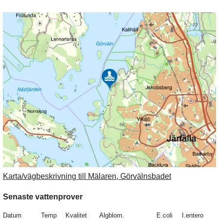
Karta/vägbeskrivning till Mälaren, Görvälnsbadet
Senaste vattenprover
Datum
Temp
Kvalitet
Algblom.
E.coli
I.entero