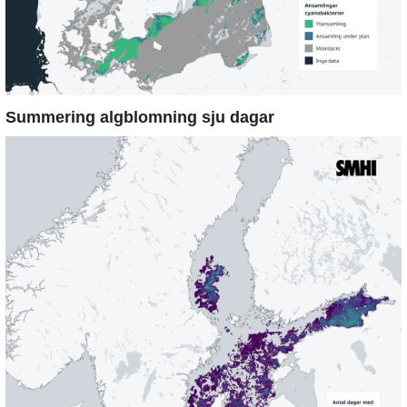
Summering algblomning sju dagar