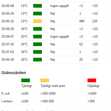
26-06-09
13°C
Ingen uppgift
<1
<10
26-05-29
13°C
Nej
1
<10
26-05-15
13°C
Nej
980
120
25-08-20
18°C
Nej
<1
<10
25-08-07
20°C
Ingen uppgift
<2
<10
25-07-16
19°C
Nej
52
<10
25-07-03
18°C
Nej
1
<10
25-06-18
18°C
Nej
25
<10
Gränsvärden
Tjänligt
Tjänligt med anm.
Otjänligt
E.coli
≤100
>100-1000
>1000
I.entero
≤100
>100-300
>300