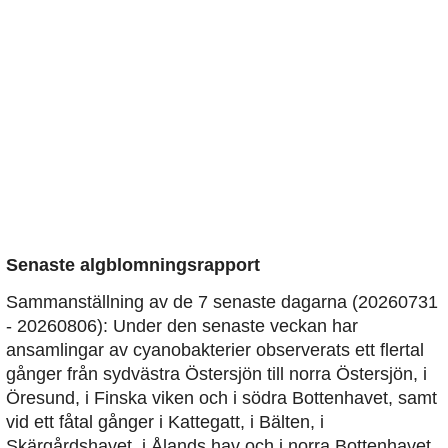
Senaste algblomningsrapport
Sammanställning av de 7 senaste dagarna (20260731
- 20260806): Under den senaste veckan har
ansamlingar av cyanobakterier observerats ett flertal
gånger från sydvästra Östersjön till norra Östersjön, i
Öresund, i Finska viken och i södra Bottenhavet, samt
vid ett fåtal gånger i Kattegatt, i Bälten, i
Skärgårdshavet, i Ålands hav och i norra Bottenhavet.