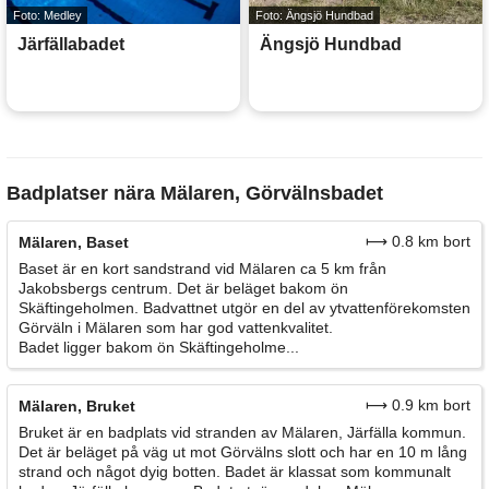
Foto: Medley
Foto: Ängsjö Hundbad
Järfällabadet
Ängsjö Hundbad
Badplatser nära Mälaren, Görvälnsbadet
⟼ 0.8 km bort
Mälaren, Baset
Baset är en kort sandstrand vid Mälaren ca 5 km från
Jakobsbergs centrum. Det är beläget bakom ön
Skäftingeholmen. Badvattnet utgör en del av ytvattenförekomsten
Görväln i Mälaren som har god vattenkvalitet.
Badet ligger bakom ön Skäftingeholme...
⟼ 0.9 km bort
Mälaren, Bruket
Bruket är en badplats vid stranden av Mälaren, Järfälla kommun.
Det är beläget på väg ut mot Görvälns slott och har en 10 m lång
strand och något dyig botten. Badet är klassat som kommunalt