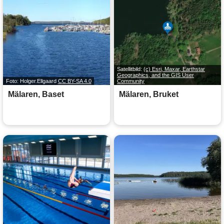
Satellitbild:
(c) Esri, Maxar, Earthstar
Geographics, and the GIS User
Foto: Holger.Ellgaard
CC BY-SA 4.0
Community
Mälaren, Baset
Mälaren, Bruket