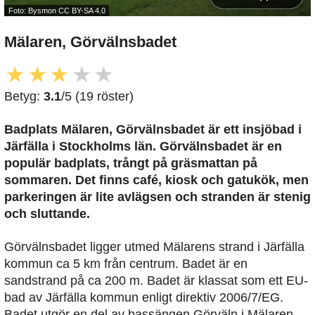
Foto: Bysmon CC BY-SA 4.0
Mälaren, Görvälnsbadet
★
★
★
★
★
Betyg:
3.1
/5 (19 röster)
Badplats Mälaren, Görvälnsbadet är ett insjöbad i
Järfälla i Stockholms län. Görvälnsbadet är en
populär badplats, trångt på gräsmattan på
sommaren. Det finns café, kiosk och gatukök, men
parkeringen är lite avlägsen och stranden är stenig
och sluttande.
Görvälnsbadet ligger utmed Mälarens strand i Järfälla
kommun ca 5 km från centrum. Badet är en
sandstrand på ca 200 m. Badet är klassat som ett EU-
bad av Järfälla kommun enligt direktiv 2006/7/EG.
Badet utgör en del av bassängen Görväln i Mälaren,