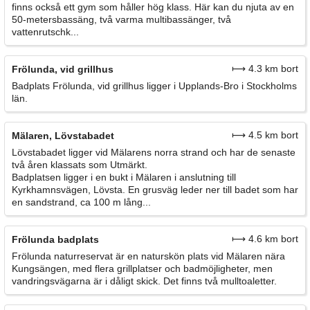
finns också ett gym som håller hög klass. Här kan du njuta av en
50-metersbassäng, två varma multibassänger, två
vattenrutschk...
⟼ 4.3 km bort
Frölunda, vid grillhus
Badplats Frölunda, vid grillhus ligger i Upplands-Bro i Stockholms
län.
⟼ 4.5 km bort
Mälaren, Lövstabadet
Lövstabadet ligger vid Mälarens norra strand och har de senaste
två åren klassats som Utmärkt.
Badplatsen ligger i en bukt i Mälaren i anslutning till
Kyrkhamnsvägen, Lövsta. En grusväg leder ner till badet som har
en sandstrand, ca 100 m lång...
⟼ 4.6 km bort
Frölunda badplats
Frölunda naturreservat är en naturskön plats vid Mälaren nära
Kungsängen, med flera grillplatser och badmöjligheter, men
vandringsvägarna är i dåligt skick. Det finns två mulltoaletter.