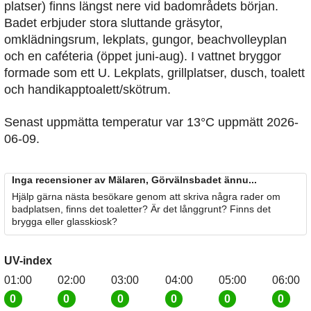
platser) finns längst nere vid badområdets början.
Badet erbjuder stora sluttande gräsytor,
omklädningsrum, lekplats, gungor, beachvolleyplan
och en caféteria (öppet juni-aug). I vattnet bryggor
formade som ett U. Lekplats, grillplatser, dusch, toalett
och handikapptoalett/skötrum.
Senast uppmätta temperatur var 13°C uppmätt 2026-
06-09.
Inga recensioner av Mälaren, Görvälnsbadet ännu...
Hjälp gärna nästa besökare genom att skriva några rader om
badplatsen, finns det toaletter? Är det långgrunt? Finns det
brygga eller glasskiosk?
UV-index
01:00
02:00
03:00
04:00
05:00
06:00
0
0
0
0
0
0