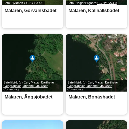
Foto: Bysmon CC BY-SA 4.0
Foto: Holger.Ellgaard
CC BY-SA 4.0
Mälaren, Görvälnsbadet
Mälaren, Kallhällsbadet
Satellitbild:
(c) Esri, Maxar, Earthstar
Satellitbild:
(c) Esri, Maxar, Earthstar
Geographics, and the GIS User
Geographics, and the GIS User
Community
Community
Mälaren, Ängsjöbadet
Mälaren, Bonäsbadet