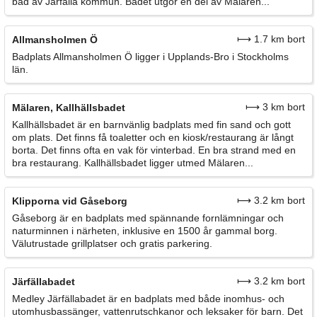
bad av Järfälla kommun. Badet utgör en del av Mälaren...
⟼ 1.7 km bort
Allmansholmen Ö
Badplats Allmansholmen Ö ligger i Upplands-Bro i Stockholms
län.
⟼ 3 km bort
Mälaren, Kallhällsbadet
Kallhällsbadet är en barnvänlig badplats med fin sand och gott
om plats. Det finns få toaletter och en kiosk/restaurang är långt
borta. Det finns ofta en vak för vinterbad. En bra strand med en
bra restaurang. Kallhällsbadet ligger utmed Mälaren...
⟼ 3.2 km bort
Klipporna vid Gåseborg
Gåseborg är en badplats med spännande fornlämningar och
naturminnen i närheten, inklusive en 1500 år gammal borg.
Välutrustade grillplatser och gratis parkering.
⟼ 3.2 km bort
Järfällabadet
Medley Järfällabadet är en badplats med både inomhus- och
utomhusbassänger, vattenrutschkanor och leksaker för barn. Det