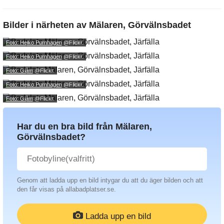
Bilder i närheten av
Mälaren, Görvälnsbadet
Foto: Heiko Purnhagen
@Flickr.
Foto: Heiko Purnhagen
@Flickr.
Foto: Giåm
@Flickr.
Foto: Heiko Purnhagen
@Flickr.
Foto: Giåm
@Flickr.
Har du en bra bild från Mälaren,
Görvälnsbadet?
Genom att ladda upp en bild intygar du att du äger bilden och att
den får visas på allabadplatser.se.
Ladda upp en bild