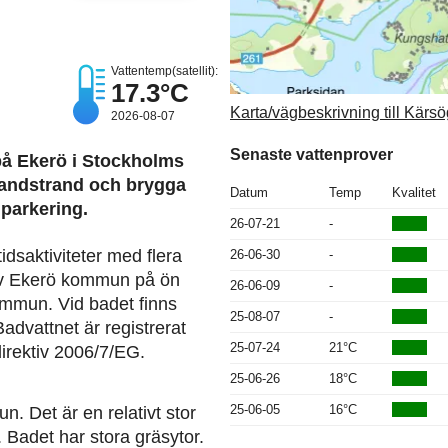
Vattentemp(satellit):
17.3°C
Karta/vägbeskrivning till Kärs
2026-08-07
Senaste vattenprover
på Ekerö i Stockholms
sandstrand och brygga
Datum
Temp
Kvalitet
 parkering.
26-07-21
-
tidsaktiviteter med flera
26-06-30
-
 av Ekerö kommun på ön
26-06-09
-
mmun. Vid badet finns
25-08-07
-
advattnet är registrerat
25-07-24
21°C
rektiv 2006/7/EG.
25-06-26
18°C
25-06-05
16°C
. Det är en relativt stor
 Badet har stora gräsytor.