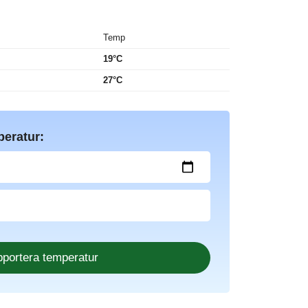
Temp
19°C
27°C
peratur: