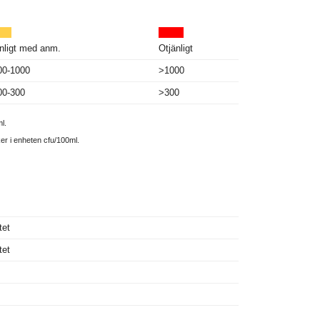
nligt med anm.
Otjänligt
00-1000
>1000
00-300
>300
l.
ker i enheten cfu/100ml.
tet
tet