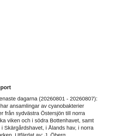
port
enaste dagarna (20260801 - 20260807):
har ansamlingar av cyanobakterier
er från sydvästra Östersjön till norra
ska viken och i södra Bottenhavet, samt
, i Skärgårdshavet, i Ålands hav, i norra
rken. Utfärdat av: J. Öberg