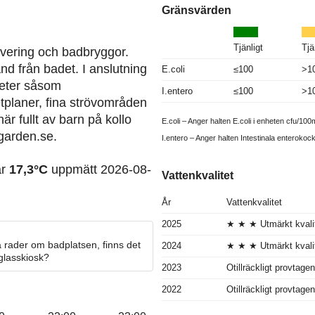
Gränsvärden
Tjänligt
Tjä
ervering och badbryggor.
nd från badet. I anslutning
E.coli
≤100
>1
iteter såsom
I.entero
≤100
>1
tplaner, fina strövområden
är fullt av barn på kollo
E.coli – Anger halten E.coli i enheten cfu/100m
garden.se.
I.entero – Anger halten Intestinala enterokoc
ar
17,3°C
uppmätt 2026-08-
Vattenkvalitet
År
Vattenkvalitet
2025
★ ★ ★ Utmärkt kvali
 rader om badplatsen, finns det
2024
★ ★ ★ Utmärkt kvali
 glasskiosk?
2023
Otillräckligt provtagen
2022
Otillräckligt provtagen