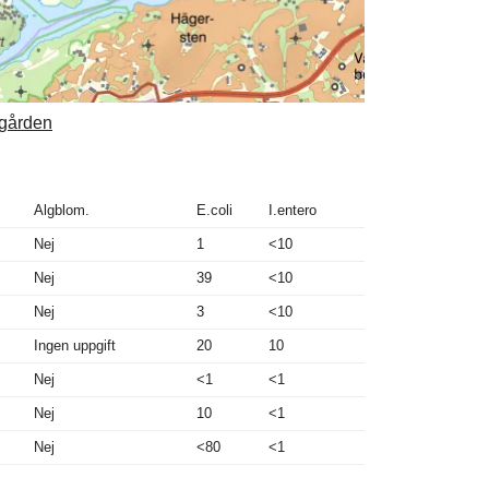
ögården
Algblom.
E.coli
I.entero
Nej
1
<10
Nej
39
<10
Nej
3
<10
Ingen uppgift
20
10
Nej
<1
<1
Nej
10
<1
Nej
<80
<1