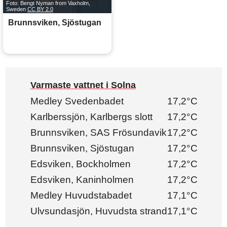
Foto: Bengt Nyman from Vaxholm,
Sweden
CC BY 2.0
Brunnsviken, Sjöstugan
Varmaste vattnet i Solna
Medley Svedenbadet
17,2°C
Karlberssjön, Karlbergs slott
17,2°C
Brunnsviken, SAS Frösundavik
17,2°C
Brunnsviken, Sjöstugan
17,2°C
Edsviken, Bockholmen
17,2°C
Edsviken, Kaninholmen
17,2°C
Medley Huvudstabadet
17,1°C
Ulvsundasjön, Huvudsta strand
17,1°C