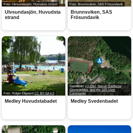
Foto: Ulvsundasjön, Huvudsta strand
Foto: Brunnsviken, SAS Frösundavik
Ulvsundasjön, Huvudsta
Brunnsviken, SAS
strand
Frösundavik
Satellitbild:
(c) Esri, Maxar, Earthstar
Geographics, and the GIS User
Foto: Holger.Ellgaard
CC BY-SA 4.0
Community
Medley Huvudstabadet
Medley Svedenbadet