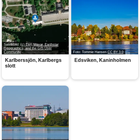
Satellitbild:
(c) Esri, Maxar, Earthstar
Geographics, and the GIS User
Community
Foto: Tommie Hansen
CC BY 3.0
Karlberssjön, Karlbergs
Edsviken, Kaninholmen
slott