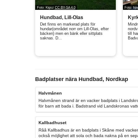
Foto: Kigsz
CC BY-SA 4.0
Foto: bj
Hundbad, Lill-Olas
Kyr
Det finns en markerad plats för
Mindr
hundar(området norr om Lill-Olas, efter
nordv
bäcken) men en bänk eller sittplats
till 
saknas. D...
Badva
Badplatser nära Hundbad, Nordkap
Halvmånen
Halvmånen strand är en vacker badplats i Landskro
för barn att bada i. Badstrand vid Landskronas vat
Kallbadhuset
Råå Kallbadhus är en badplats i Skåne med vacker u
också möjlighet att sola och bada nakna på en separ