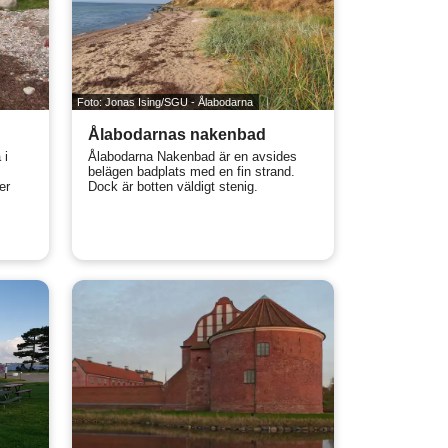
Foto: Jonas Ising/SGU - Ålabodarna
Ålabodarnas nakenbad
 i
Ålabodarna Nakenbad är en avsides
belägen badplats med en fin strand.
er
Dock är botten väldigt stenig.