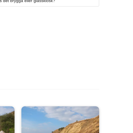
s det brygga eller glasskiosk?