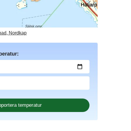
dbad, Nordkap
peratur: