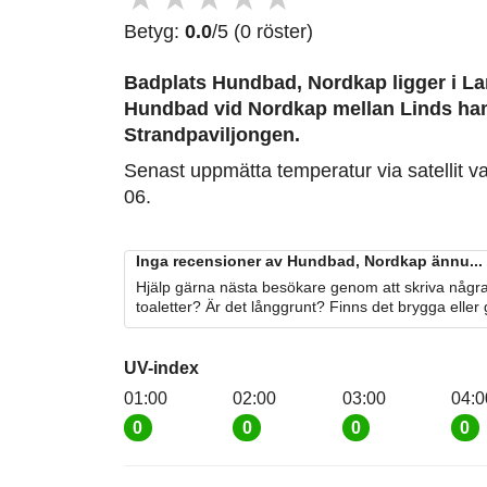
Betyg:
0.0
/5 (0 röster)
Badplats Hundbad, Nordkap
ligger i L
Hundbad vid Nordkap mellan Linds h
Strandpaviljongen.
Senast uppmätta temperatur via satellit v
06.
Inga recensioner av Hundbad, Nordkap ännu...
Hjälp gärna nästa besökare genom att skriva några
toaletter? Är det långgrunt? Finns det brygga eller
UV-index
01:00
02:00
03:00
04:0
0
0
0
0