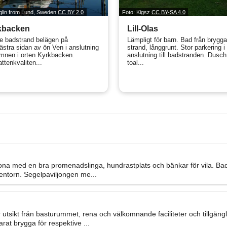
aglin from Lund, Sweden
CC BY 2.0
Foto: Kigsz
CC BY-SA 4.0
kbacken
Lill-Olas
e badstrand belägen på
Lämpligt för barn. Bad från brygga 
ästra sidan av ön Ven i anslutning
strand, långgrunt. Stor parkering i
hamnen i orten Kyrkbacken.
anslutning till badstranden. Dusch
ttenkvaliten...
toal...
na med en bra promenadslinga, hundrastplats och bänkar för vila. Badp
tentorn. Segelpaviljongen me...
tsikt från basturummet, rena och välkomnande faciliteter och tillgängli
at brygga för respektive ...