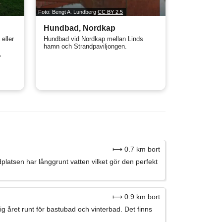
Foto: Bengt A. Lundberg
CC BY 2.5
Hundbad, Nordkap
eller
Hundbad vid Nordkap mellan Linds
hamn och Strandpaviljongen.
,
⟼ 0.7 km bort
latsen har långgrunt vatten vilket gör den perfekt
⟼ 0.9 km bort
g året runt för bastubad och vinterbad. Det finns