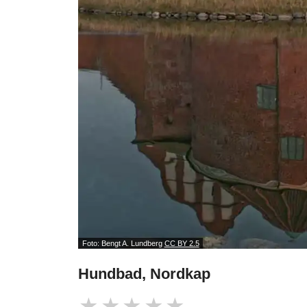
Foto: Bengt A. Lundberg
CC BY 2.5
Hundbad, Nordkap
★
★
★
★
★