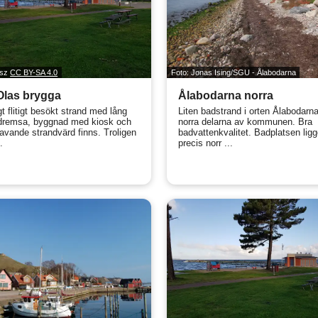
gsz
CC BY-SA 4.0
Foto: Jonas Ising/SGU - Ålabodarna
-Olas brygga
Ålabodarna norra
gt flitigt besökt strand med lång
Liten badstrand i orten Ålabodarna
dremsa, byggnad med kiosk och
norra delarna av kommunen. Bra
avande strandvärd finns. Troligen
badvattenkvalitet. Badplatsen ligg
.
precis norr ...