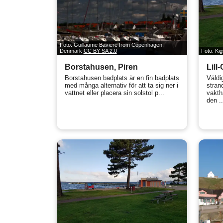
Foto: Guillaume Baviere from Copenhagen,
Denmark
CC BY-SA 2.0
Foto: Ki
Borstahusen, Piren
Lill
Borstahusen badplats är en fin badplats
Väldi
med många alternativ för att ta sig ner i
stran
vattnet eller placera sin solstol p...
vakth
den ..