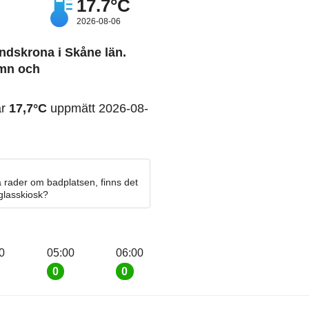
17.7°C
2026-08-06
andskrona i Skåne län.
amn och
ar
17,7°C
uppmätt 2026-08-
 rader om badplatsen, finns det
 glasskiosk?
0
05:00
06:00
0
0