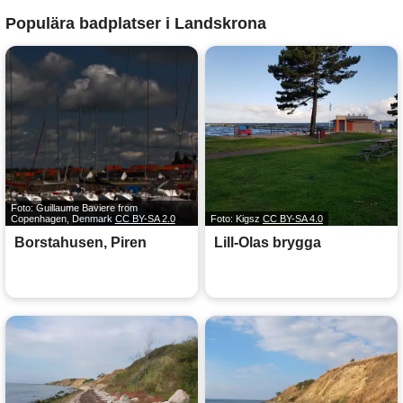
Populära badplatser i Landskrona
Foto: Guillaume Baviere from
Copenhagen, Denmark
CC BY-SA 2.0
Foto: Kigsz
CC BY-SA 4.0
Borstahusen, Piren
Lill-Olas brygga