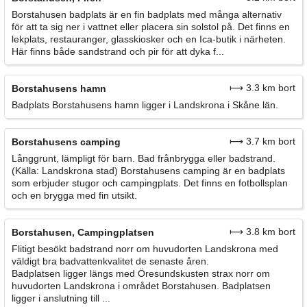
Borstahusen badplats är en fin badplats med många alternativ
för att ta sig ner i vattnet eller placera sin solstol på. Det finns en
lekplats, restauranger, glasskiosker och en Ica-butik i närheten.
Här finns både sandstrand och pir för att dyka f...
⟼ 3.3 km bort
Borstahusens hamn
Badplats Borstahusens hamn ligger i Landskrona i Skåne län.
⟼ 3.7 km bort
Borstahusens camping
Långgrunt, lämpligt för barn. Bad frånbrygga eller badstrand.
(Källa: Landskrona stad) Borstahusens camping är en badplats
som erbjuder stugor och campingplats. Det finns en fotbollsplan
och en brygga med fin utsikt.
⟼ 3.8 km bort
Borstahusen, Campingplatsen
Flitigt besökt badstrand norr om huvudorten Landskrona med
väldigt bra badvattenkvalitet de senaste åren.
Badplatsen ligger längs med Öresundskusten strax norr om
huvudorten Landskrona i området Borstahusen. Badplatsen
ligger i anslutning till ...