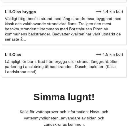
⟼ 4.4 km bort
Lill-Olas brygga
Väldigt flitigt besökt strand med lång strandremsa, byggnad med
kiosk och vakthavande strandvärd finns. Troligen den mest
besökta stranden tillsammans med Borstahusen Piren av
kommunens badstränder. Badvattenkvaliten har varit utmärkt de
senaste å...
⟼ 4.5 km bort
Lill-Olas
Lämpligt för barn. Bad från brygga eller strand, långgrunt. Stor
parkering i anslutning till badstranden. Dusch, toaletter. (Källa:
Landskrona stad)
Simma lugnt!
Källa för vattenprover och information: Havs- och
vattenmyndigheten, användare av sidan och
Landskronas kommun.