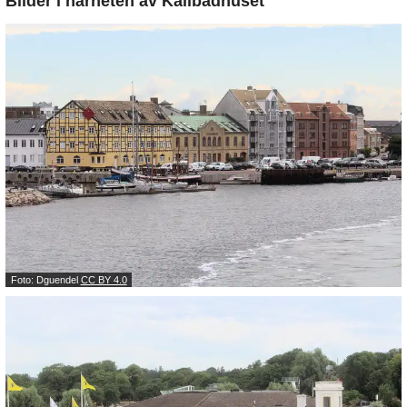
Bilder i närheten av
Kallbadhuset
Foto: Dguendel
CC BY 4.0