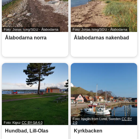
Foto: Jonas Ising/SGU - Ålabodarna
Foto: Jonas Ising/SGU - Ålabodarna
Ålabodarna norra
Ålabodarnas nakenbad
Foto: bjaglin from Lund, Sweden
CC BY
Foto: Kigsz
CC BY-SA 4.0
2.0
Hundbad, Lill-Olas
Kyrkbacken