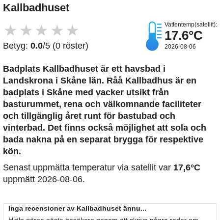
Kallbadhuset
Vattentemp(satellit):
★
★
★
★
★
17.6°C
Betyg:
0.0
/5 (0 röster)
2026-08-06
Badplats Kallbadhuset är ett havsbad i
Landskrona i Skåne län. Råå Kallbadhus är en
badplats i Skåne med vacker utsikt från
basturummet, rena och välkomnande faciliteter
och tillgänglig året runt för bastubad och
vinterbad. Det finns också möjlighet att sola och
bada nakna på en separat brygga för respektive
kön.
Senast uppmätta temperatur via satellit var
17,6°C
uppmätt 2026-08-06.
Inga recensioner av Kallbadhuset ännu...
Hjälp gärna nästa besökare genom att skriva några rader om