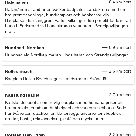
⟼ 0.4 km bort
Halvmånen
Halvmånen strand är en vacker badplats i Landskrona med en
bra promenadslinga, hundrastplats och bänkar för vila.
Badplatsen har långgrunt vatten vilket gör den perfekt för barn att
bada i. Badstrand vid Landskronas vattentorn. Segelpaviljongen
me...
⟼ 0.9 km bort
Hundbad, Nordkap
Hundbad vid Nordkap mellan Linds hamn och Strandpaviljongen.
⟼ 2.6 km bort
Rolles Beach
Badplats Rolles Beach ligger i Landskrona i Skåne län.
⟼ 2.7 km bort
Karlslundsbadet
Karlslundsbadet är en trevlig badplats med humana priser och
bra attraktioner såsom bubbelpool och vattenrutschbana. Badet
har två vattenrutschbanor, klättervägg, undervattensbubblor,
grottor, bastu, relaxavdelning, café och mycket mer.
⟼ 3.2 km bort
Borstahusen, Piren