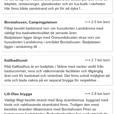
lekplats, restauranger, glasskiosker och en Ica-butik i närheten.
Här finns både sandstrand och pir för att dyka f...
⟼ 2.5 km bort
Borstahusen, Campingplatsen
Flitigt besökt badstrand norr om huvudorten Landskrona med
väldigt bra badvattenkvalitet de senaste åren.
Badplatsen ligger längs med Öresundskusten strax norr om
huvudorten Landskrona i området Borstahusen. Badplatsen
ligger i anslutning till ...
⟼ 2.7 km bort
Kallbadhuset
Råå Kallbadhus är en badplats i Skåne med vacker utsikt från
basturummet, rena och välkomnande faciliteter och tillgänglig
året runt för bastubad och vinterbad. Det finns också möjlighet att
sola och bada nakna på en separat brygga för respektive ...
⟼ 2.8 km bort
Lill-Olas brygga
Väldigt flitigt besökt strand med lång strandremsa, byggnad med
kiosk och vakthavande strandvärd finns. Troligen den mest
besökta stranden tillsammans med Borstahusen Piren av
kommunens badstränder. Badvattenkvaliten har varit utmärkt de