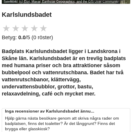
Satellitbild:
(c) Esri, Maxar, Earthstar Geographics, and the GIS User Community
Karlslundsbadet
★
★
★
★
★
Betyg:
0.0
/5 (0 röster)
Badplats Karlslundsbadet
ligger i Landskrona i
Skåne län. Karlslundsbadet är en trevlig badplats
med humana priser och bra attraktioner såsom
bubbelpool och vattenrutschbana. Badet har två
vattenrutschbanor, klättervägg,
undervattensbubblor, grottor, bastu,
relaxavdelning, café och mycket mer.
Inga recensioner av Karlslundsbadet ännu...
Hjälp gärna nästa besökare genom att skriva några rader om
badplatsen, finns det toaletter? Är det långgrunt? Finns det
brygga eller glasskiosk?