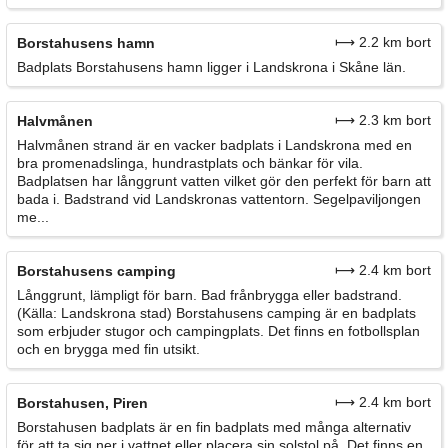
⟼ 2.2 km bort
Borstahusens hamn
Badplats Borstahusens hamn ligger i Landskrona i Skåne län.
⟼ 2.3 km bort
Halvmånen
Halvmånen strand är en vacker badplats i Landskrona med en
bra promenadslinga, hundrastplats och bänkar för vila.
Badplatsen har långgrunt vatten vilket gör den perfekt för barn att
bada i. Badstrand vid Landskronas vattentorn. Segelpaviljongen
me...
⟼ 2.4 km bort
Borstahusens camping
Långgrunt, lämpligt för barn. Bad frånbrygga eller badstrand.
(Källa: Landskrona stad) Borstahusens camping är en badplats
som erbjuder stugor och campingplats. Det finns en fotbollsplan
och en brygga med fin utsikt.
⟼ 2.4 km bort
Borstahusen, Piren
Borstahusen badplats är en fin badplats med många alternativ
för att ta sig ner i vattnet eller placera sin solstol på. Det finns en