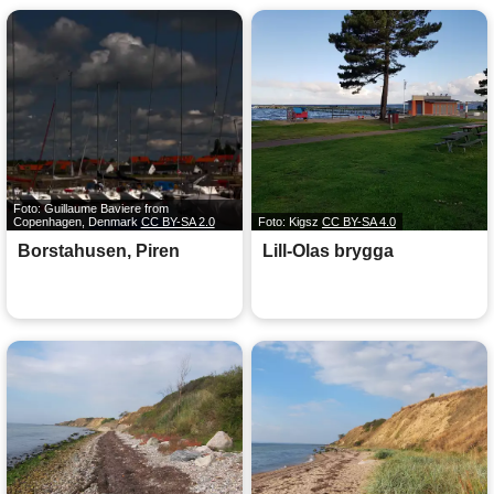
Foto: Guillaume Baviere from
Copenhagen, Denmark
CC BY-SA 2.0
Foto: Kigsz
CC BY-SA 4.0
Borstahusen, Piren
Lill-Olas brygga