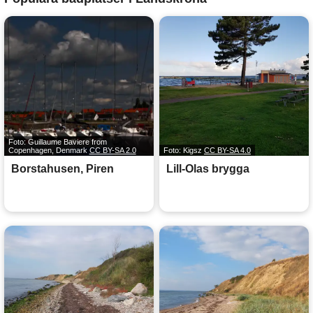
Foto: Guillaume Baviere from
Copenhagen, Denmark
CC BY-SA 2.0
Foto: Kigsz
CC BY-SA 4.0
Borstahusen, Piren
Lill-Olas brygga