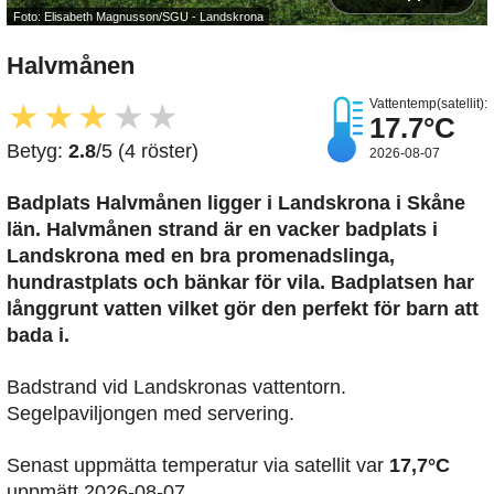
Foto: Elisabeth Magnusson/SGU - Landskrona
Halvmånen
Vattentemp(satellit):
★
★
★
★
★
17.7°C
Betyg:
2.8
/5 (4 röster)
2026-08-07
Badplats Halvmånen
ligger i Landskrona i Skåne
län. Halvmånen strand är en vacker badplats i
Landskrona med en bra promenadslinga,
hundrastplats och bänkar för vila. Badplatsen har
långgrunt vatten vilket gör den perfekt för barn att
bada i.
Badstrand vid Landskronas vattentorn.
Segelpaviljongen med servering.
Senast uppmätta temperatur via satellit var
17,7°C
uppmätt 2026-08-07.