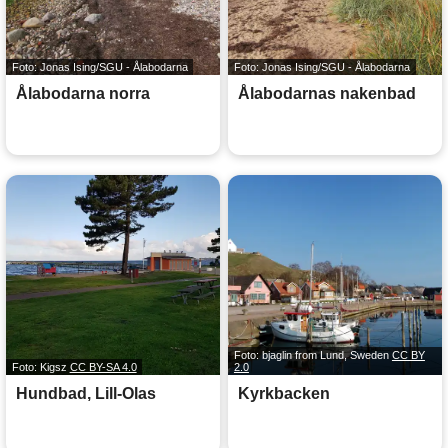
Foto: Jonas Ising/SGU - Ålabodarna
Foto: Jonas Ising/SGU - Ålabodarna
Ålabodarna norra
Ålabodarnas nakenbad
Foto: bjaglin from Lund, Sweden
CC BY
Foto: Kigsz
CC BY-SA 4.0
2.0
Hundbad, Lill-Olas
Kyrkbacken