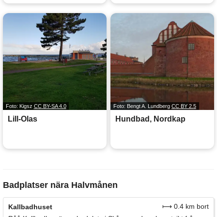
Foto: Kigsz
CC BY-SA 4.0
Foto: Bengt A. Lundberg
CC BY 2.5
Lill-Olas
Hundbad, Nordkap
Badplatser nära Halvmånen
⟼ 0.4 km bort
Kallbadhuset