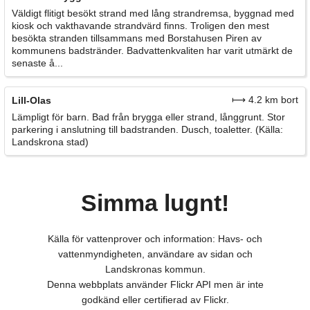
Väldigt flitigt besökt strand med lång strandremsa, byggnad med
kiosk och vakthavande strandvärd finns. Troligen den mest
besökta stranden tillsammans med Borstahusen Piren av
kommunens badstränder. Badvattenkvaliten har varit utmärkt de
senaste å...
⟼ 4.2 km bort
Lill-Olas
Lämpligt för barn. Bad från brygga eller strand, långgrunt. Stor
parkering i anslutning till badstranden. Dusch, toaletter. (Källa:
Landskrona stad)
Simma lugnt!
Källa för vattenprover och information: Havs- och
vattenmyndigheten, användare av sidan och
Landskronas kommun.
Denna webbplats använder Flickr API men är inte
godkänd eller certifierad av Flickr.