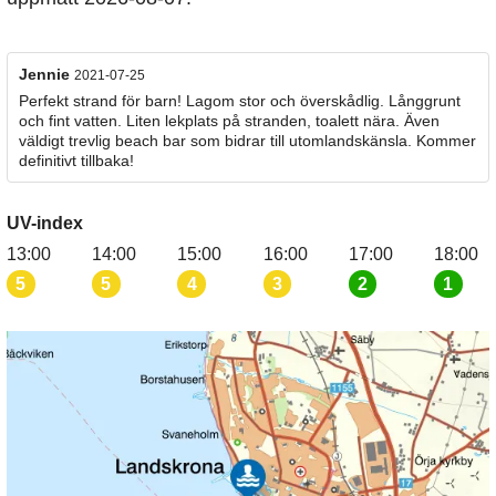
Jennie
2021-07-25
Perfekt strand för barn! Lagom stor och överskådlig. Långgrunt
och fint vatten. Liten lekplats på stranden, toalett nära. Även
väldigt trevlig beach bar som bidrar till utomlandskänsla. Kommer
definitivt tillbaka!
UV-index
13:00
14:00
15:00
16:00
17:00
18:00
5
5
4
3
2
1