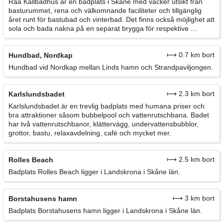
Råå Kallbadhus är en badplats i Skåne med vacker utsikt från
basturummet, rena och välkomnande faciliteter och tillgänglig
året runt för bastubad och vinterbad. Det finns också möjlighet att
sola och bada nakna på en separat brygga för respektive ...
⟼ 0.7 km bort
Hundbad, Nordkap
Hundbad vid Nordkap mellan Linds hamn och Strandpaviljongen.
⟼ 2.3 km bort
Karlslundsbadet
Karlslundsbadet är en trevlig badplats med humana priser och
bra attraktioner såsom bubbelpool och vattenrutschbana. Badet
har två vattenrutschbanor, klättervägg, undervattensbubblor,
grottor, bastu, relaxavdelning, café och mycket mer.
⟼ 2.5 km bort
Rolles Beach
Badplats Rolles Beach ligger i Landskrona i Skåne län.
⟼ 3 km bort
Borstahusens hamn
Badplats Borstahusens hamn ligger i Landskrona i Skåne län.