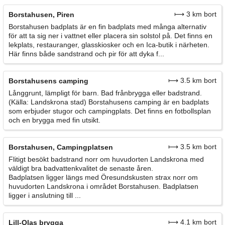
⟼ 3 km bort
Borstahusen, Piren
Borstahusen badplats är en fin badplats med många alternativ
för att ta sig ner i vattnet eller placera sin solstol på. Det finns en
lekplats, restauranger, glasskiosker och en Ica-butik i närheten.
Här finns både sandstrand och pir för att dyka f...
⟼ 3.5 km bort
Borstahusens camping
Långgrunt, lämpligt för barn. Bad frånbrygga eller badstrand.
(Källa: Landskrona stad) Borstahusens camping är en badplats
som erbjuder stugor och campingplats. Det finns en fotbollsplan
och en brygga med fin utsikt.
⟼ 3.5 km bort
Borstahusen, Campingplatsen
Flitigt besökt badstrand norr om huvudorten Landskrona med
väldigt bra badvattenkvalitet de senaste åren.
Badplatsen ligger längs med Öresundskusten strax norr om
huvudorten Landskrona i området Borstahusen. Badplatsen
ligger i anslutning till ...
⟼ 4.1 km bort
Lill-Olas brygga