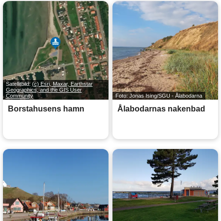
Satellitbild:
(c) Esri, Maxar, Earthstar
Geographics, and the GIS User
Community
Foto: Jonas Ising/SGU - Ålabodarna
Borstahusens hamn
Ålabodarnas nakenbad