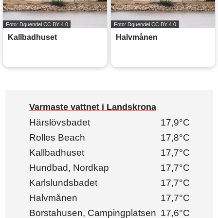
Foto: Dguendel
CC BY 4.0
Foto: Dguendel
CC BY 4.0
Kallbadhuset
Halvmånen
Varmaste vattnet i Landskrona
Härslövsbadet
17,9°C
Rolles Beach
17,8°C
Kallbadhuset
17,7°C
Hundbad, Nordkap
17,7°C
Karlslundsbadet
17,7°C
Halvmånen
17,7°C
Borstahusen, Campingplatsen
17,6°C