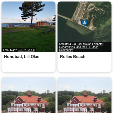
Satellitbild:
(c) Esri, Maxar, Earthstar
Geographics, and the GIS User
Foto: Kigsz
CC BY-SA 4.0
Community
Hundbad, Lill-Olas
Rolles Beach