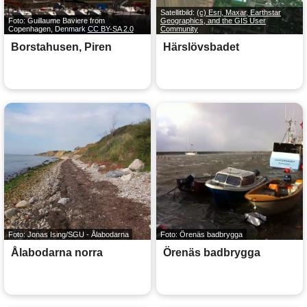
Satellitbild:
(c) Esri, Maxar, Earthstar
Foto: Guillaume Baviere from
Geographics, and the GIS User
Copenhagen, Denmark
CC BY-SA 2.0
Community
Borstahusen, Piren
Härslövsbadet
Foto: Jonas Ising/SGU - Ålabodarna
Foto: Örenäs badbrygga
Ålabodarna norra
Örenäs badbrygga