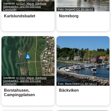
Satellitbild:
(c) Esri, Maxar, Earthstar
Geographics, and the GIS User
Community
Foto: JorgenQ
CC BY-SA 4.0
Karlslundsbadet
Norreborg
Satellitbild:
(c) Esri, Maxar, Earthstar
Geographics, and the GIS User
Community
Foto: Maria Eklind
CC BY-SA 2.0
Borstahusen,
Bäckviken
Campingplatsen