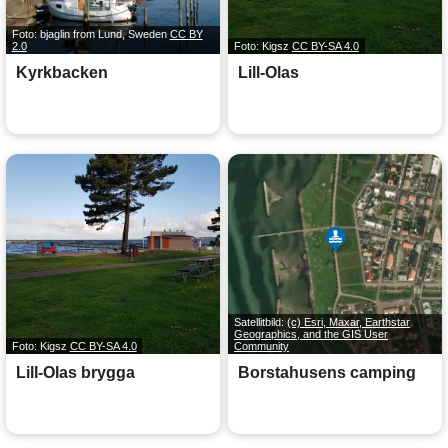
Foto: bjaglin from Lund, Sweden
CC BY
2.0
Foto: Kigsz
CC BY-SA 4.0
Kyrkbacken
Lill-Olas
Satellitbild:
(c) Esri, Maxar, Earthstar
Geographics, and the GIS User
Foto: Kigsz
CC BY-SA 4.0
Community
Lill-Olas brygga
Borstahusens camping