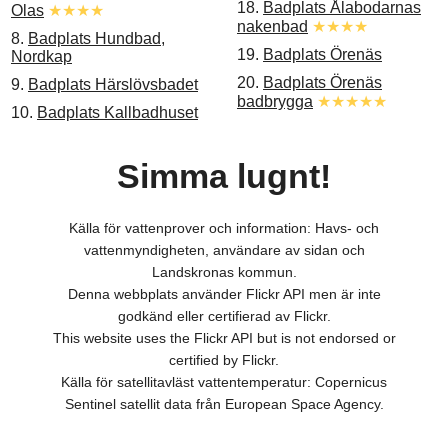
18.
Badplats Ålabodarnas
Olas
★★★★
nakenbad
★★★★
8.
Badplats Hundbad,
19.
Badplats Örenäs
Nordkap
20.
Badplats Örenäs
9.
Badplats Härslövsbadet
badbrygga
★★★★★
10.
Badplats Kallbadhuset
Simma lugnt!
Källa för vattenprover och information: Havs- och
vattenmyndigheten, användare av sidan och
Landskronas kommun.
Denna webbplats använder Flickr API men är inte
godkänd eller certifierad av Flickr.
This website uses the Flickr API but is not endorsed or
certified by Flickr.
Källa för satellitavläst vattentemperatur: Copernicus
Sentinel satellit data från European Space Agency.