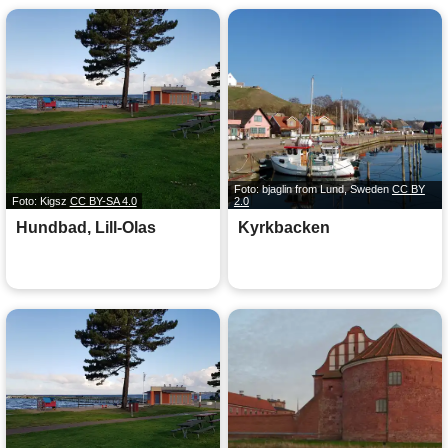
Foto: bjaglin from Lund, Sweden
CC BY
Foto: Kigsz
CC BY-SA 4.0
2.0
Hundbad, Lill-Olas
Kyrkbacken