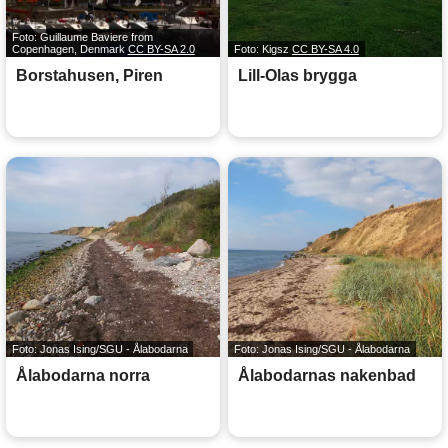
Foto: Guillaume Baviere from
Copenhagen, Denmark
CC BY-SA 2.0
Foto: Kigsz
CC BY-SA 4.0
Borstahusen, Piren
Lill-Olas brygga
Foto: Jonas Ising/SGU - Ålabodarna
Foto: Jonas Ising/SGU - Ålabodarna
Ålabodarna norra
Ålabodarnas nakenbad