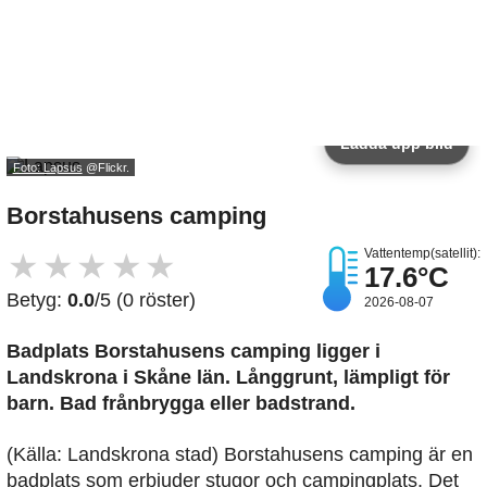
Ladda upp bild
Foto: Lapsus
@Flickr.
Borstahusens camping
Vattentemp(satellit):
★
★
★
★
★
17.6°C
Betyg:
0.0
/5 (0 röster)
2026-08-07
Badplats Borstahusens camping
ligger i
Landskrona i Skåne län. Långgrunt, lämpligt för
barn. Bad frånbrygga eller badstrand.
(Källa: Landskrona stad) Borstahusens camping är en
badplats som erbjuder stugor och campingplats. Det