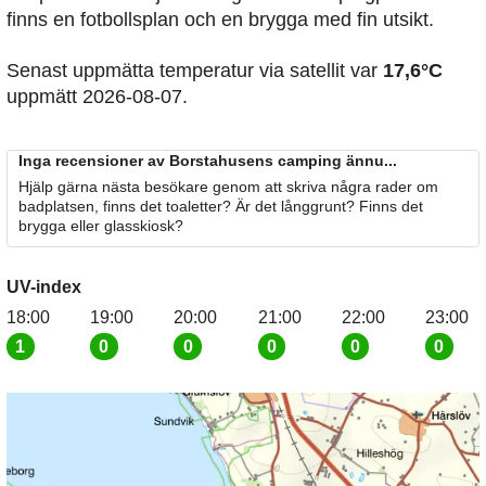
finns en fotbollsplan och en brygga med fin utsikt.
Senast uppmätta temperatur via satellit var
17,6°C
uppmätt 2026-08-07.
Inga recensioner av Borstahusens camping ännu...
Hjälp gärna nästa besökare genom att skriva några rader om
badplatsen, finns det toaletter? Är det långgrunt? Finns det
brygga eller glasskiosk?
UV-index
18:00
19:00
20:00
21:00
22:00
23:00
1
0
0
0
0
0