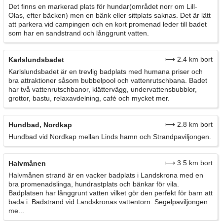
Det finns en markerad plats för hundar(området norr om Lill-
Olas, efter bäcken) men en bänk eller sittplats saknas. Det är lätt
att parkera vid campingen och en kort promenad leder till badet
som har en sandstrand och långgrunt vatten.
⟼ 2.4 km bort
Karlslundsbadet
Karlslundsbadet är en trevlig badplats med humana priser och
bra attraktioner såsom bubbelpool och vattenrutschbana. Badet
har två vattenrutschbanor, klättervägg, undervattensbubblor,
grottor, bastu, relaxavdelning, café och mycket mer.
⟼ 2.8 km bort
Hundbad, Nordkap
Hundbad vid Nordkap mellan Linds hamn och Strandpaviljongen.
⟼ 3.5 km bort
Halvmånen
Halvmånen strand är en vacker badplats i Landskrona med en
bra promenadslinga, hundrastplats och bänkar för vila.
Badplatsen har långgrunt vatten vilket gör den perfekt för barn att
bada i. Badstrand vid Landskronas vattentorn. Segelpaviljongen
me...