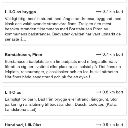
⟼ 0.7 km bort
Lill-Olas brygga
Väldigt flitigt besökt strand med lång strandremsa, byggnad med
kiosk och vakthavande strandvärd finns. Troligen den mest
besökta stranden tillsammans med Borstahusen Piren av
kommunens badstränder. Badvattenkvaliten har varit utmärkt de
senaste å...
⟼ 0.7 km bort
Borstahusen, Piren
Borstahusen badplats är en fin badplats med många alternativ
för att ta sig ner i vattnet eller placera sin solstol på. Det finns en
lekplats, restauranger, glasskiosker och en Ica-butik i närheten.
Här finns både sandstrand och pir för att dyka f...
⟼ 0.8 km bort
Lill-Olas
Lämpligt för barn. Bad från brygga eller strand, långgrunt. Stor
parkering i anslutning till badstranden. Dusch, toaletter. (Källa:
Landskrona stad)
⟼ 0.9 km bort
Hundbad, Lill-Olas