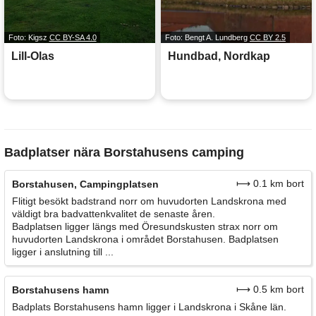
Foto: Kigsz
CC BY-SA 4.0
Foto: Bengt A. Lundberg
CC BY 2.5
Lill-Olas
Hundbad, Nordkap
Badplatser nära Borstahusens camping
⟼ 0.1 km bort
Borstahusen, Campingplatsen
Flitigt besökt badstrand norr om huvudorten Landskrona med
väldigt bra badvattenkvalitet de senaste åren.
Badplatsen ligger längs med Öresundskusten strax norr om
huvudorten Landskrona i området Borstahusen. Badplatsen
ligger i anslutning till ...
⟼ 0.5 km bort
Borstahusens hamn
Badplats Borstahusens hamn ligger i Landskrona i Skåne län.