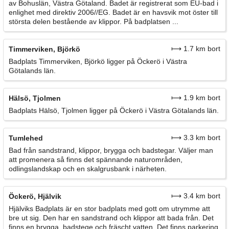
av Bohuslän, Västra Götaland. Badet är registrerat som EU-bad i
enlighet med direktiv 2006//EG. Badet är en havsvik mot öster till
största delen bestående av klippor. På badplatsen ...
⟼ 1.7 km bort
Timmerviken, Björkö
Badplats Timmerviken, Björkö ligger på Öckerö i Västra
Götalands län.
⟼ 1.9 km bort
Hälsö, Tjolmen
Badplats Hälsö, Tjolmen ligger på Öckerö i Västra Götalands län.
⟼ 3.3 km bort
Tumlehed
Bad från sandstrand, klippor, brygga och badstegar. Väljer man
att promenera så finns det spännande naturområden,
odlingslandskap och en skalgrusbank i närheten.
⟼ 3.4 km bort
Öckerö, Hjälvik
Hjälviks Badplats är en stor badplats med gott om utrymme att
bre ut sig. Den har en sandstrand och klippor att bada från. Det
finns en brygga, badstege och fräscht vatten. Det finns parkering,