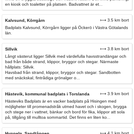
en kiosk och toaletter på platsen. Badvattnet är et...
⟼ 3.5 km bort
Kalvsund, Körrgårn
Badplats Kalvsund, Körrgårn ligger på Öckerö i Västra Götalands
län.
⟼ 3.8 km bort
Sillvik
Långt västerut ligger Sillvik med värdefulla havsstrandängar och
bad från både strand, klippor, bryggor och stegar. Närmaste
hållplats: Sillvik.
Havsbad från strand, klippor, bryggor och stegar. Sandbotten
med snäckskal, fintrådiga grönalger o...
⟼ 3.9 km bort
Hästevik, kommunal badplats i Torslanda
Hästeviks Badplats är en vacker badplats på Hisingen med
möjligheter till promenadstråk utmed havet och i skogen, brygga
och stege ner i vattnet, bänkar och bord för fika, klippor att sola
på, tillgång till mulltoa sommartid. Det finns en liten ko...
⟼ 4.1 km bort
Hyppeln, Sandtången