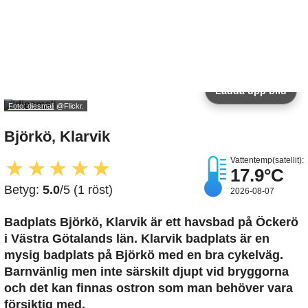
Ladda upp bild
Foto: diesmali
@Flickr.
Björkö, Klarvik
Vattentemp(satellit):
★
★
★
★
★
17.9°C
Betyg:
5.0
/5 (1 röst)
2026-08-07
Badplats Björkö, Klarvik är ett havsbad på Öckerö
i Västra Götalands län. Klarvik badplats är en
mysig badplats på Björkö med en bra cykelväg.
Barnvänlig men inte särskilt djupt vid bryggorna
och det kan finnas ostron som man behöver vara
försiktig med.