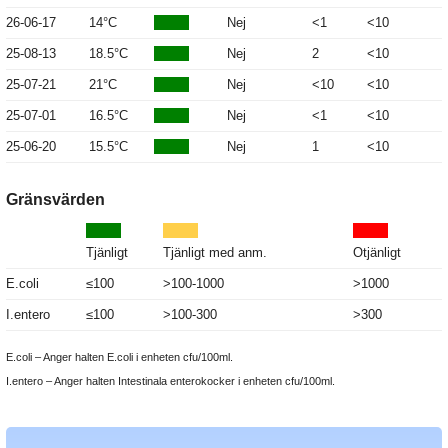
26-06-17
14°C
Nej
<1
<10
25-08-13
18.5°C
Nej
2
<10
25-07-21
21°C
Nej
<10
<10
25-07-01
16.5°C
Nej
<1
<10
25-06-20
15.5°C
Nej
1
<10
Gränsvärden
Tjänligt
Tjänligt med anm.
Otjänligt
E.coli
≤100
>100-1000
>1000
I.entero
≤100
>100-300
>300
E.coli – Anger halten E.coli i enheten cfu/100ml.
I.entero – Anger halten Intestinala enterokocker i enheten cfu/100ml.