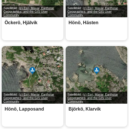
Satellitbild:
(c) Esri, Maxar, Earthstar
Satellitbild:
(c) Esri, Maxar, Earthstar
Geographics, and the GIS User
Geographics, and the GIS User
Community
Community
Öckerö, Hjälvik
Hönö, Hästen
Satellitbild:
(c) Esri, Maxar, Earthstar
Satellitbild:
(c) Esri, Maxar, Earthstar
Geographics, and the GIS User
Geographics, and the GIS User
Community
Community
Hönö, Lapposand
Björkö, Klarvik