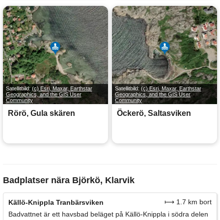
Satellitbild:
(c) Esri, Maxar, Earthstar
Satellitbild:
(c) Esri, Maxar, Earthstar
Geographics, and the GIS User
Geographics, and the GIS User
Community
Community
Rörö, Gula skären
Öckerö, Saltasviken
Badplatser nära Björkö, Klarvik
⟼ 1.7 km bort
Källö-Knippla Tranbärsviken
Badvattnet är ett havsbad beläget på Källö-Knippla i södra delen