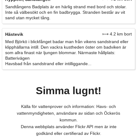
Sandtångens Badplats är en härlig strand med bord och stolar.
Inte så välbesökt och en fin badbrygga. Stranden består av vit
sand utan mycket tång.
⟼ 4.2 km bort
Hästevik
Med Björkö i blickfånget badar man från vikens sandstrand eller
klipphällarna intill. Den vackra kustheden öster om badviken är
som allra finast när ljungen blommar. Närmaste hållplats:
Batterivägen
Havsbad från sandstrand eller intilliggande...
Simma lugnt!
Källa för vattenprover och information: Havs- och
vattenmyndigheten, användare av sidan och Öckerös
kommun.
Denna webbplats använder Flickr API men är inte
godkänd eller certifierad av Flickr.