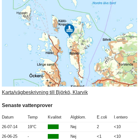
Karta/vägbeskrivning till Björkö, Klarvik
Senaste vattenprover
Datum
Temp
Kvalitet
Algblom.
E.coli
I.entero
26-07-14
19°C
Nej
2
<10
26-06-25
-
Nej
<1
<10