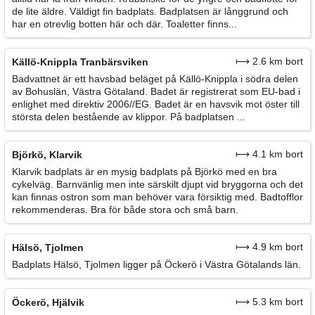
de lite äldre. Väldigt fin badplats. Badplatsen är långgrund och
har en otrevlig botten här och där. Toaletter finns...
⟼ 2.6 km bort
Källö-Knippla Tranbärsviken
Badvattnet är ett havsbad beläget på Källö-Knippla i södra delen
av Bohuslän, Västra Götaland. Badet är registrerat som EU-bad i
enlighet med direktiv 2006//EG. Badet är en havsvik mot öster till
största delen bestående av klippor. På badplatsen ...
⟼ 4.1 km bort
Björkö, Klarvik
Klarvik badplats är en mysig badplats på Björkö med en bra
cykelväg. Barnvänlig men inte särskilt djupt vid bryggorna och det
kan finnas ostron som man behöver vara försiktig med. Badtofflor
rekommenderas. Bra för både stora och små barn.
⟼ 4.9 km bort
Hälsö, Tjolmen
Badplats Hälsö, Tjolmen ligger på Öckerö i Västra Götalands län.
⟼ 5.3 km bort
Öckerö, Hjälvik