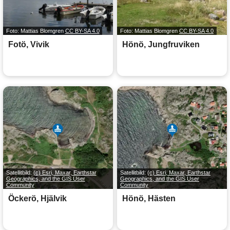
Foto: Mattias Blomgren
CC BY-SA 4.0
Foto: Mattias Blomgren
CC BY-SA 4.0
Fotö, Vivik
Hönö, Jungfruviken
Satellitbild:
(c) Esri, Maxar, Earthstar
Satellitbild:
(c) Esri, Maxar, Earthstar
Geographics, and the GIS User
Geographics, and the GIS User
Community
Community
Öckerö, Hjälvik
Hönö, Hästen