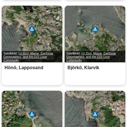
Satellitbild:
(c) Esri, Maxar, Earthstar
Satellitbild:
(c) Esri, Maxar, Earthstar
Geographics, and the GIS User
Geographics, and the GIS User
Community
Community
Hönö, Lapposand
Björkö, Klarvik