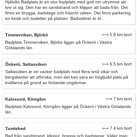
Hjälviks Badplats är en stor badplats med gott om utrymme att
bre ut sig. Den har en sandstrand och klippor att bada från. Det
finns en brygga, badstege och fräscht vatten. Det finns parkering,
en kiosk och toaletter på platsen. Badvattnet är et...
⟼ 5.8 km bort
Timmerviken, Björkö
Badplats Timmerviken, Björkö ligger på Öckerö i Västra
Götalands län.
⟼ 6.5 km bort
Öckerö, Saltasviken
Saltasviken är en vacker badplats med flera små vikar och
bergskanter att utforska, men det kan vara en högljudd plats på
kvällarna på grund av festande ungdomar.
⟼ 7 km bort
Kalvsund, Körrgårn
Badplats Kalvsund, Körrgårn ligger på Öckerö i Västra Götalands
län.
⟼ 7.4 km bort
Tumlehed
Bad från sandstrand, klippor, brygga och badstegar. Väljer man