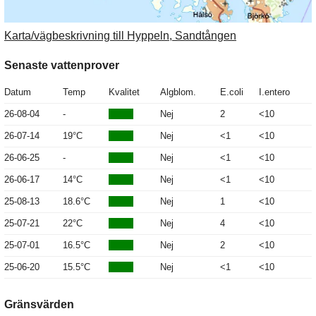
Karta/vägbeskrivning till Hyppeln, Sandtången
Senaste vattenprover
Datum
Temp
Kvalitet
Algblom.
E.coli
I.entero
26-08-04
-
Nej
2
<10
26-07-14
19°C
Nej
<1
<10
26-06-25
-
Nej
<1
<10
26-06-17
14°C
Nej
<1
<10
25-08-13
18.6°C
Nej
1
<10
25-07-21
22°C
Nej
4
<10
25-07-01
16.5°C
Nej
2
<10
25-06-20
15.5°C
Nej
<1
<10
Gränsvärden