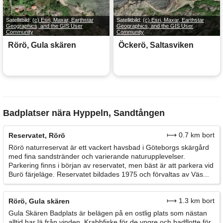
Satellitbild:
(c) Esri, Maxar, Earthstar
Satellitbild:
(c) Esri, Maxar, Earthstar
Geographics, and the GIS User
Geographics, and the GIS User
Community
Community
Rörö, Gula skären
Öckerö, Saltasviken
Badplatser nära Hyppeln, Sandtången
⟼ 0.7 km bort
Reservatet, Rörö
Rörö naturreservat är ett vackert havsbad i Göteborgs skärgård
med fina sandstränder och varierande naturupplevelser.
Parkering finns i början av reservatet, men bäst är att parkera vid
Burö färjeläge. Reservatet bildades 1975 och förvaltas av Väs...
⟼ 1.3 km bort
Rörö, Gula skären
Gula Skären Badplats är belägen på en ostlig plats som nästan
alltid har lä från vinden. Krabbfiske för de yngre och badflotte för