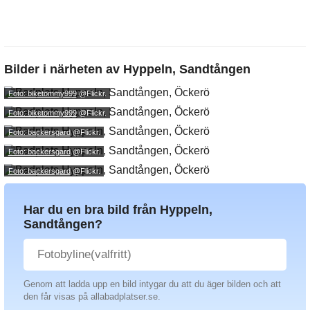
Bilder i närheten av
Hyppeln, Sandtången
Foto: biketommy999
@Flickr.
Foto: biketommy999
@Flickr.
Foto: backersgard
@Flickr.
Foto: backersgard
@Flickr.
Foto: backersgard
@Flickr.
Har du en bra bild från Hyppeln,
Sandtången?
Genom att ladda upp en bild intygar du att du äger bilden och att
den får visas på allabadplatser.se.