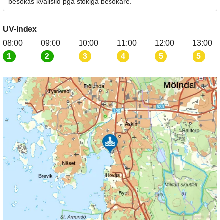
besökas kvällstid pga stökiga besökare.
UV-index
08:00
09:00
10:00
11:00
12:00
13:00
1
2
3
4
5
5