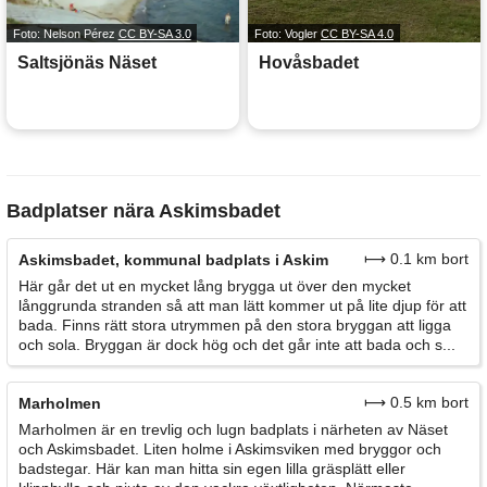
Foto: Nelson Pérez
CC BY-SA 3.0
Foto: Vogler
CC BY-SA 4.0
Saltsjönäs Näset
Hovåsbadet
Badplatser nära Askimsbadet
⟼ 0.1 km bort
Askimsbadet, kommunal badplats i Askim
Här går det ut en mycket lång brygga ut över den mycket
långgrunda stranden så att man lätt kommer ut på lite djup för att
bada. Finns rätt stora utrymmen på den stora bryggan att ligga
och sola. Bryggan är dock hög och det går inte att bada och s...
⟼ 0.5 km bort
Marholmen
Marholmen är en trevlig och lugn badplats i närheten av Näset
och Askimsbadet. Liten holme i Askimsviken med bryggor och
badstegar. Här kan man hitta sin egen lilla gräsplätt eller