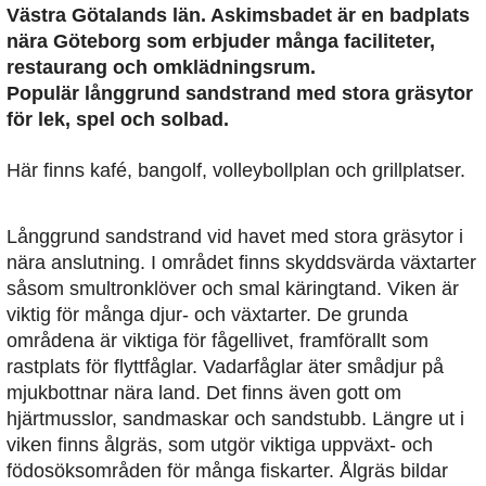
Västra Götalands län. Askimsbadet är en badplats
nära Göteborg som erbjuder många faciliteter,
restaurang och omklädningsrum.
Populär långgrund sandstrand med stora gräsytor
för lek, spel och solbad.
Här finns kafé, bangolf, volleybollplan och grillplatser.
Långgrund sandstrand vid havet med stora gräsytor i
nära anslutning. I området finns skyddsvärda växtarter
såsom smultronklöver och smal käringtand. Viken är
viktig för många djur- och växtarter. De grunda
områdena är viktiga för fågellivet, framförallt som
rastplats för flyttfåglar. Vadarfåglar äter smådjur på
mjukbottnar nära land. Det finns även gott om
hjärtmusslor, sandmaskar och sandstubb. Längre ut i
viken finns ålgräs, som utgör viktiga uppväxt- och
födosöksområden för många fiskarter. Ålgräs bildar