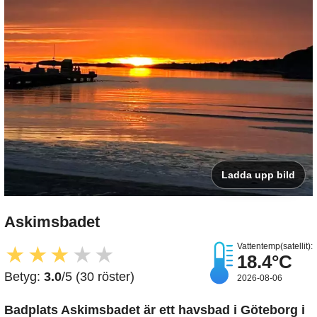
Ladda upp bild
Askimsbadet
Vattentemp(satellit):
★
★
★
★
★
18.4°C
Betyg:
3.0
/5 (30 röster)
2026-08-06
Badplats Askimsbadet är ett havsbad i Göteborg i