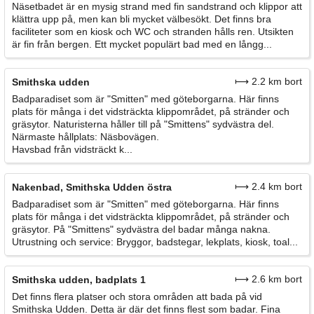
Näsetbadet är en mysig strand med fin sandstrand och klippor att
klättra upp på, men kan bli mycket välbesökt. Det finns bra
faciliteter som en kiosk och WC och stranden hålls ren. Utsikten
är fin från bergen. Ett mycket populärt bad med en långg...
⟼ 2.2 km bort
Smithska udden
Badparadiset som är "Smitten" med göteborgarna. Här finns
plats för många i det vidsträckta klippområdet, på stränder och
gräsytor. Naturisterna håller till på "Smittens" sydvästra del.
Närmaste hållplats: Näsbovägen.
Havsbad från vidsträckt k...
⟼ 2.4 km bort
Nakenbad, Smithska Udden östra
Badparadiset som är "Smitten" med göteborgarna. Här finns
plats för många i det vidsträckta klippområdet, på stränder och
gräsytor. På "Smittens" sydvästra del badar många nakna.
Utrustning och service: Bryggor, badstegar, lekplats, kiosk, toal...
⟼ 2.6 km bort
Smithska udden, badplats 1
Det finns flera platser och stora områden att bada på vid
Smithska Udden. Detta är där det finns flest som badar. Fina