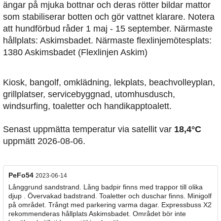
ängar på mjuka bottnar och deras rötter bildar mattor
som stabiliserar botten och gör vattnet klarare. Notera
att hundförbud råder 1 maj - 15 september. Närmaste
hållplats: Askimsbadet. Närmaste flexlinjemötesplats:
1380 Askimsbadet (Flexlinjen Askim)
Kiosk, bangolf, omklädning, lekplats, beachvolleyplan,
grillplatser, servicebyggnad, utomhusdusch,
windsurfing, toaletter och handikapptoalett.
Senast uppmätta temperatur via satellit var
18,4°C
uppmätt 2026-08-06.
PeFo54
2023-06-14
Långgrund sandstrand. Lång badpir finns med trappor till olika
djup . Övervakad badstrand. Toaletter och duschar finns. Minigolf
på området. Trångt med parkering varma dagar. Expressbuss X2
rekommenderas hållplats Askimsbadet. Området bör inte