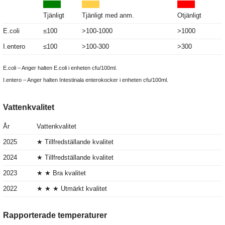
Tjänligt
Tjänligt med anm.
Otjänligt
E.coli
≤100
>100-1000
>1000
I.entero
≤100
>100-300
>300
E.coli – Anger halten E.coli i enheten cfu/100ml.
I.entero – Anger halten Intestinala enterokocker i enheten cfu/100ml.
Vattenkvalitet
År
Vattenkvalitet
2025
★ Tillfredställande kvalitet
2024
★ Tillfredställande kvalitet
2023
★ ★ Bra kvalitet
2022
★ ★ ★ Utmärkt kvalitet
Rapporterade temperaturer