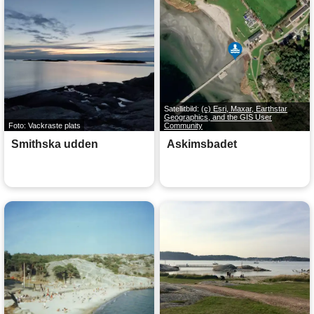
Satellitbild:
(c) Esri, Maxar, Earthstar
Geographics, and the GIS User
Foto: Vackraste plats
Community
Smithska udden
Askimsbadet