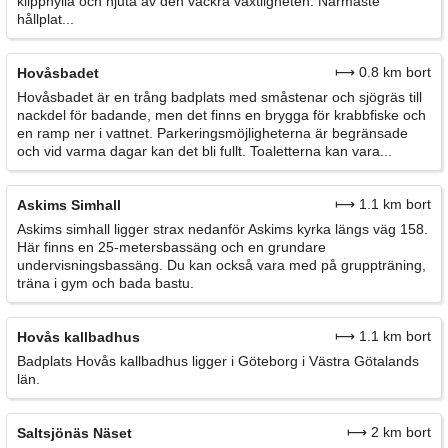
klipphylla och njuta av den vackra växtligheten. Närmaste
hållplat...
⟼ 0.8 km bort
Hovåsbadet
Hovåsbadet är en trång badplats med småstenar och sjögräs till
nackdel för badande, men det finns en brygga för krabbfiske och
en ramp ner i vattnet. Parkeringsmöjligheterna är begränsade
och vid varma dagar kan det bli fullt. Toaletterna kan vara...
⟼ 1.1 km bort
Askims Simhall
Askims simhall ligger strax nedanför Askims kyrka längs väg 158.
Här finns en 25-metersbassäng och en grundare
undervisningsbassäng. Du kan också vara med på gruppträning,
träna i gym och bada bastu.
⟼ 1.1 km bort
Hovås kallbadhus
Badplats Hovås kallbadhus ligger i Göteborg i Västra Götalands
län.
⟼ 2 km bort
Saltsjönäs Näset