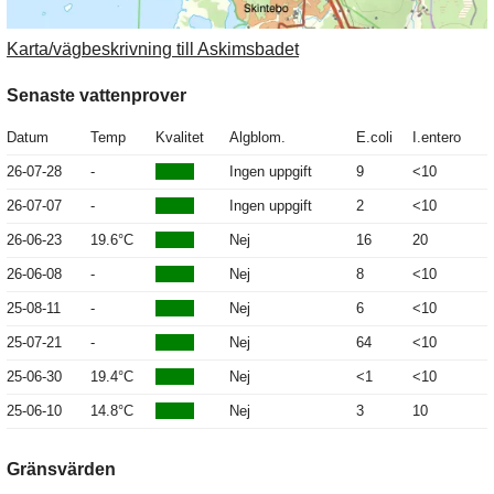
Karta/vägbeskrivning till Askimsbadet
Senaste vattenprover
Datum
Temp
Kvalitet
Algblom.
E.coli
I.entero
26-07-28
-
Ingen uppgift
9
<10
26-07-07
-
Ingen uppgift
2
<10
26-06-23
19.6°C
Nej
16
20
26-06-08
-
Nej
8
<10
25-08-11
-
Nej
6
<10
25-07-21
-
Nej
64
<10
25-06-30
19.4°C
Nej
<1
<10
25-06-10
14.8°C
Nej
3
10
Gränsvärden