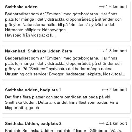
⟼ 1.6 km bort
Smithska udden
Badparadiset som är "Smitten" med göteborgarna. Här finns
plats för många i det vidsträckta klippområdet, på stränder och
gräsytor. Naturisterna håller till på "Smittens" sydvästra del.
Närmaste hållplats: Näsbovägen.
Havsbad från vidsträckt k...
⟼ 1.8 km bort
Nakenbad, Smithska Udden östra
Badparadiset som är "Smitten" med göteborgarna. Här finns
plats för många i det vidsträckta klippområdet, på stränder och
gräsytor. På "Smittens" sydvästra del badar många nakna.
Utrustning och service: Bryggor, badstegar, lekplats, kiosk, toal...
⟼ 2 km bort
Smithska udden, badplats 1
Det finns flera platser och stora områden att bada på vid
Smithska Udden. Detta är där det finns flest som badar. Fina
klippor att ligga på.
⟼ 2.1 km bort
Smithska Udden, badplats 2
Badplats Smithska Udden, badplats 2 ligger i Göteborg i Västra