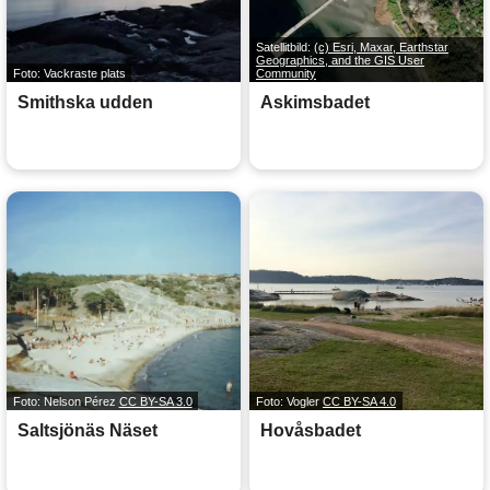
Satellitbild:
(c) Esri, Maxar, Earthstar
Geographics, and the GIS User
Foto: Vackraste plats
Community
Smithska udden
Askimsbadet
Foto: Nelson Pérez
CC BY-SA 3.0
Foto: Vogler
CC BY-SA 4.0
Saltsjönäs Näset
Hovåsbadet