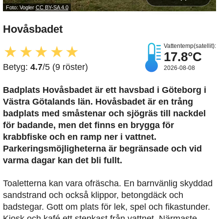
Foto: Vogler
CC BY-SA 4.0
Hovåsbadet
Vattentemp(satellit):
★
★
★
★
★
17.8°C
Betyg:
4.7
/5 (9 röster)
2026-08-08
Badplats Hovåsbadet är ett havsbad i Göteborg i
Västra Götalands län. Hovåsbadet är en trång
badplats med småstenar och sjögräs till nackdel
för badande, men det finns en brygga för
krabbfiske och en ramp ner i vattnet.
Parkeringsmöjligheterna är begränsade och vid
varma dagar kan det bli fullt.
Toaletterna kan vara ofräscha. En barnvänlig skyddad
sandstrand och också klippor, betongdäck och
badstegar. Gott om plats för lek, spel och fikastunder.
Kiosk och kafé ett stenkast från vattnet. Närmaste