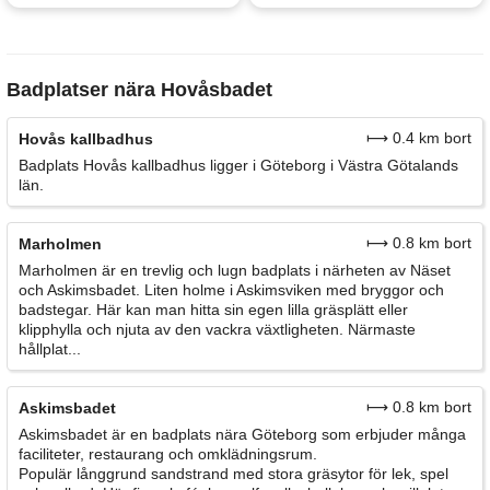
Badplatser nära Hovåsbadet
⟼ 0.4 km bort
Hovås kallbadhus
Badplats Hovås kallbadhus ligger i Göteborg i Västra Götalands
län.
⟼ 0.8 km bort
Marholmen
Marholmen är en trevlig och lugn badplats i närheten av Näset
och Askimsbadet. Liten holme i Askimsviken med bryggor och
badstegar. Här kan man hitta sin egen lilla gräsplätt eller
klipphylla och njuta av den vackra växtligheten. Närmaste
hållplat...
⟼ 0.8 km bort
Askimsbadet
Askimsbadet är en badplats nära Göteborg som erbjuder många
faciliteter, restaurang och omklädningsrum.
Populär långgrund sandstrand med stora gräsytor för lek, spel