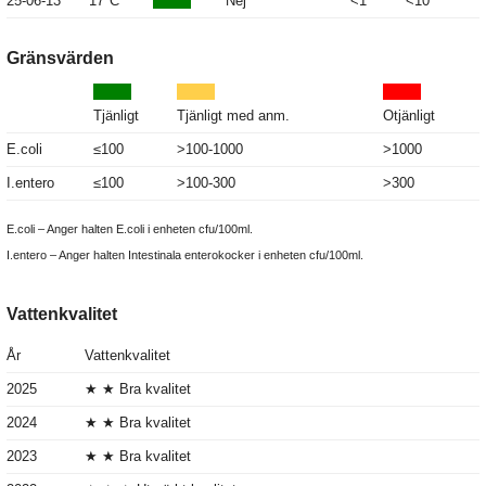
25-06-13
17°C
Nej
<1
<10
Gränsvärden
Tjänligt
Tjänligt med anm.
Otjänligt
E.coli
≤100
>100-1000
>1000
I.entero
≤100
>100-300
>300
E.coli – Anger halten E.coli i enheten cfu/100ml.
I.entero – Anger halten Intestinala enterokocker i enheten cfu/100ml.
Vattenkvalitet
År
Vattenkvalitet
2025
★ ★ Bra kvalitet
2024
★ ★ Bra kvalitet
2023
★ ★ Bra kvalitet