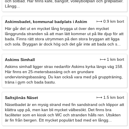
och solbad. Här finns kafé, bangolf, volleybollplan och grillplatser.
Långg...
⟼ 0.9 km bort
Askimsbadet, kommunal badplats i Askim
Här går det ut en mycket lång brygga ut över den mycket
långgrunda stranden så att man lätt kommer ut på lite djup för att
bada. Finns rätt stora utrymmen på den stora bryggan att ligga
och sola. Bryggan är dock hög och det går inte att bada och s...
⟼ 1 km bort
Askims Simhall
Askims simhall ligger strax nedanför Askims kyrka längs väg 158.
Här finns en 25-metersbassäng och en grundare
undervisningsbassäng. Du kan också vara med på gruppträning,
träna i gym och bada bastu.
⟼ 1.5 km bort
Saltsjönäs Näset
Näsetbadet är en mysig strand med fin sandstrand och klippor att
klättra upp på, men kan bli mycket välbesökt. Det finns bra
faciliteter som en kiosk och WC och stranden hålls ren. Utsikten
är fin från bergen. Ett mycket populärt bad med en långg...