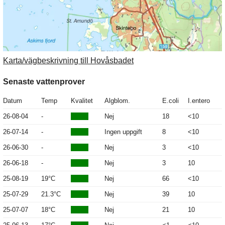
Karta/vägbeskrivning till Hovåsbadet
Senaste vattenprover
Datum
Temp
Kvalitet
Algblom.
E.coli
I.entero
26-08-04
-
Nej
18
<10
26-07-14
-
Ingen uppgift
8
<10
26-06-30
-
Nej
3
<10
26-06-18
-
Nej
3
10
25-08-19
19°C
Nej
66
<10
25-07-29
21.3°C
Nej
39
10
25-07-07
18°C
Nej
21
10