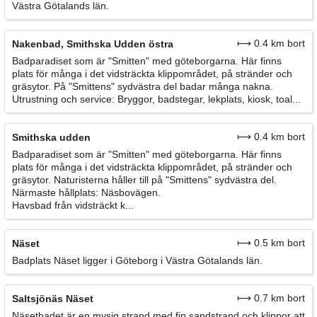
Västra Götalands län.
⟼ 0.4 km bort
Nakenbad, Smithska Udden östra
Badparadiset som är "Smitten" med göteborgarna. Här finns
plats för många i det vidsträckta klippområdet, på stränder och
gräsytor. På "Smittens" sydvästra del badar många nakna.
Utrustning och service: Bryggor, badstegar, lekplats, kiosk, toal...
⟼ 0.4 km bort
Smithska udden
Badparadiset som är "Smitten" med göteborgarna. Här finns
plats för många i det vidsträckta klippområdet, på stränder och
gräsytor. Naturisterna håller till på "Smittens" sydvästra del.
Närmaste hållplats: Näsbovägen.
Havsbad från vidsträckt k...
⟼ 0.5 km bort
Näset
Badplats Näset ligger i Göteborg i Västra Götalands län.
⟼ 0.7 km bort
Saltsjönäs Näset
Näsetbadet är en mysig strand med fin sandstrand och klippor att