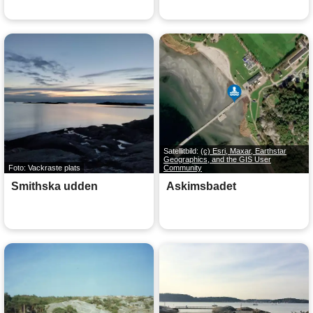
Satellitbild:
(c) Esri, Maxar, Earthstar
Geographics, and the GIS User
Foto: Vackraste plats
Community
Smithska udden
Askimsbadet