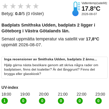
Vattentemp(satellit):
★
★
★
★
★
17.8°C
Betyg:
0.0
/5 (0 röster)
2026-08-07
Badplats Smithska Udden, badplats 2
ligger i
Göteborg i Västra Götalands län.
Senast uppmätta temperatur via satellit var
17,8°C
uppmätt 2026-08-07.
Inga recensioner av Smithska Udden, badplats 2 ännu...
Hjälp gärna nästa besökare genom att skriva några rader om
badplatsen, finns det toaletter? Är det långgrunt? Finns det
brygga eller glasskiosk?
UV-index
18:00
19:00
20:00
21:00
22:00
23:00
1
0
0
0
0
0