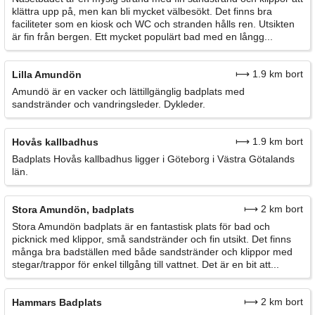
klättra upp på, men kan bli mycket välbesökt. Det finns bra
faciliteter som en kiosk och WC och stranden hålls ren. Utsikten
är fin från bergen. Ett mycket populärt bad med en långg...
⟼ 1.9 km bort
Lilla Amundön
Amundö är en vacker och lättillgänglig badplats med
sandstränder och vandringsleder. Dykleder.
⟼ 1.9 km bort
Hovås kallbadhus
Badplats Hovås kallbadhus ligger i Göteborg i Västra Götalands
län.
⟼ 2 km bort
Stora Amundön, badplats
Stora Amundön badplats är en fantastisk plats för bad och
picknick med klippor, små sandstränder och fin utsikt. Det finns
många bra badställen med både sandstränder och klippor med
stegar/trappor för enkel tillgång till vattnet. Det är en bit att...
⟼ 2 km bort
Hammars Badplats