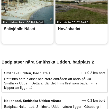
Foto: Nelson Pérez
CC BY-SA 3.0
Foto: Vogler
CC BY-SA 4.0
Saltsjönäs Näset
Hovåsbadet
Badplatser nära Smithska Udden, badplats 2
⟼ 0.2 km bort
Smithska udden, badplats 1
Det finns flera platser och stora områden att bada på vid
Smithska Udden. Detta är där det finns flest som badar. Fina
klippor att ligga på.
⟼ 0.3 km bort
Nakenbad, Smithska Udden västra
Badplats Nakenbad, Smithska Udden västra ligger i Göteborg i