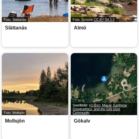
Foto: Slättanäs
Foto: Schorle
CC BY-SA 3.0
Slättanäs
Almö
Satellitbild:
(c) Esri, Maxar, Earthstar
Geographics, and the GIS User
Foto: Mollsjön
Community
Mollsjön
Gökalv