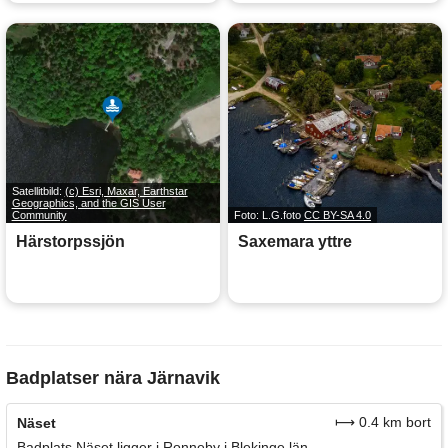
Satellitbild:
(c) Esri, Maxar, Earthstar
Geographics, and the GIS User
Community
Foto: L.G.foto
CC BY-SA 4.0
Härstorpssjön
Saxemara yttre
Badplatser nära Järnavik
⟼ 0.4 km bort
Näset
Badplats Näset ligger i Ronneby i Blekinge län.