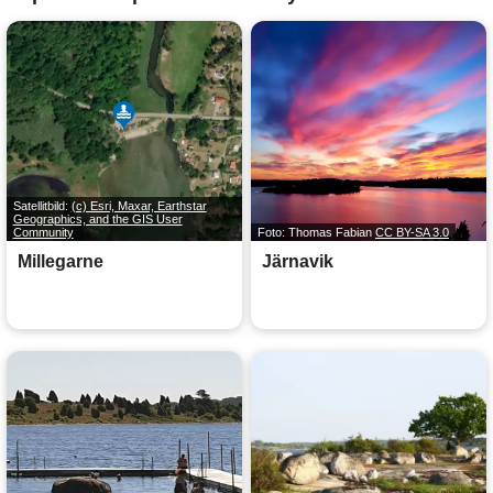
Satellitbild:
(c) Esri, Maxar, Earthstar
Geographics, and the GIS User
Community
Foto: Thomas Fabian
CC BY-SA 3.0
Millegarne
Järnavik