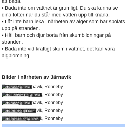
att bada.
• Bada inte om vattnet är grumligt. Du ska kunna se
dina fötter när du står med vatten upp till knäna.
• Låt inte barn leka i närheten av alger som har spolats
upp på stranden.
• Håll barn och djur borta från skumbildningar på
stranden.
• Bada inte vid kraftigt skum i vattnet, det kan vara
algblomning.
Bilder i närheten av
Järnavik
Foto: fabsit
@Flickr.
Foto: Centrum OK
@Flickr.
Foto: fabsit
@Flickr.
Foto: eriksjos
@Flickr.
Foto: perpixel.se
@Flickr.