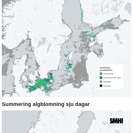
Summering algblomning sju dagar