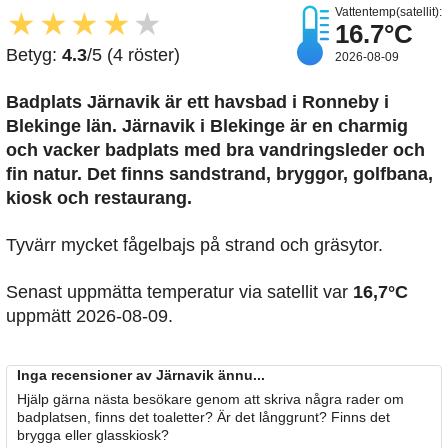
Vattentemp(satellit):
★
★
★
★
★
16.7°C
Betyg:
4.3
/5 (4 röster)
2026-08-09
Badplats Järnavik är ett havsbad i Ronneby i
Blekinge län. Järnavik i Blekinge är en charmig
och vacker badplats med bra vandringsleder och
fin natur. Det finns sandstrand, bryggor, golfbana,
kiosk och restaurang.
Tyvärr mycket fågelbajs på strand och gräsytor.
Senast uppmätta temperatur via satellit var
16,7°C
uppmätt 2026-08-09.
Inga recensioner av Järnavik ännu...
Hjälp gärna nästa besökare genom att skriva några rader om
badplatsen, finns det toaletter? Är det långgrunt? Finns det
brygga eller glasskiosk?