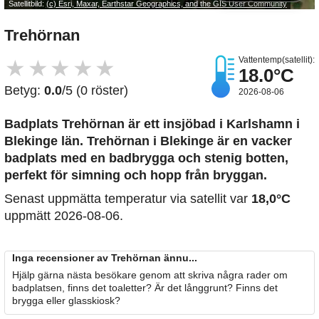
Satellitbild:
(c) Esri, Maxar, Earthstar Geographics, and the GIS User Community
Trehörnan
Vattentemp(satellit):
★
★
★
★
★
18.0°C
Betyg:
0.0
/5 (0 röster)
2026-08-06
Badplats Trehörnan är ett insjöbad i Karlshamn i
Blekinge län. Trehörnan i Blekinge är en vacker
badplats med en badbrygga och stenig botten,
perfekt för simning och hopp från bryggan.
Senast uppmätta temperatur via satellit var
18,0°C
uppmätt 2026-08-06.
Inga recensioner av Trehörnan ännu...
Hjälp gärna nästa besökare genom att skriva några rader om
badplatsen, finns det toaletter? Är det långgrunt? Finns det
brygga eller glasskiosk?