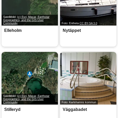
Satellitbild:
(c) Esri, Maxar, Earthstar
Geographics, and the GIS User
Community
Foto: Entheta
CC BY-SA 3.0
Elleholm
Nytäppet
Satellitbild:
(c) Esri, Maxar, Earthstar
Geographics, and the GIS User
Community
Foto: Karlshamns kommun
Stilleryd
Väggabadet