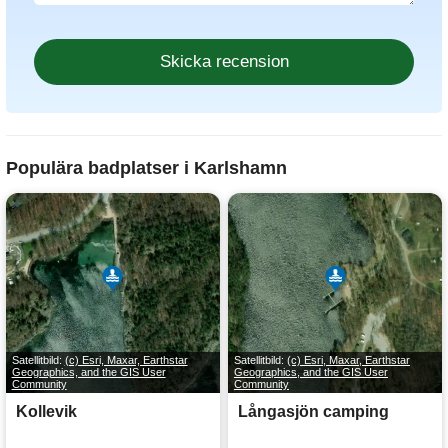
Populära badplatser i Karlshamn
Satellitbild:
(c) Esri, Maxar, Earthstar
Satellitbild:
(c) Esri, Maxar, Earthstar
Geographics, and the GIS User
Geographics, and the GIS User
Community
Community
Kollevik
Långasjön camping