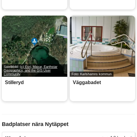
Satellitbild:
(c) Esri, Maxar, Earthstar
Geographics, and the GIS User
Community
Foto: Karlshamns kommun
Stilleryd
Väggabadet
Badplatser nära Nytäppet