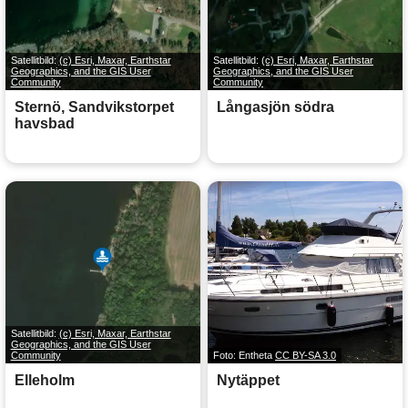
Satellitbild:
(c) Esri, Maxar, Earthstar
Satellitbild:
(c) Esri, Maxar, Earthstar
Geographics, and the GIS User
Geographics, and the GIS User
Community
Community
Sternö, Sandvikstorpet
Långasjön södra
havsbad
Satellitbild:
(c) Esri, Maxar, Earthstar
Geographics, and the GIS User
Community
Foto: Entheta
CC BY-SA 3.0
Elleholm
Nytäppet