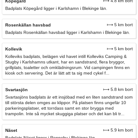
⟼ 4.8 km bort
Köpegård
Badplats Köpegård ligger i Karlshamn i Blekinge län.
⟼ 5 km bort
Rosenkällan havsbad
Badplats Rosenkällan havsbad ligger i Karlshamn i Blekinge län.
⟼ 5 km bort
Kollevik
Kolleviks badplats, belägen vid havet intill Kolleviks Camping &
Stugby i Karlshamns utkant, har en sandstrand, flera bryggor,
grillplats, toaletter och omklädningsrum. Vid campingen finns en
kiosk och servering. Det är lätt att ta sig med cykel f...
⟼ 5.8 km bort
Svartasjön
Svartasjöns badplats är ett insjöbad med en liten sandstrand som
till största delen omges av klippor. På platsen finns ungefär 10
parkeringsplatser, ett torrdass samt en stor brygga med
trampolin. Inte så mycket skuggiga platser och det kan bli tr...
⟼ 5.9 km bort
Näset
Badplats Näset ligger i Ronneby i Blekinge län.