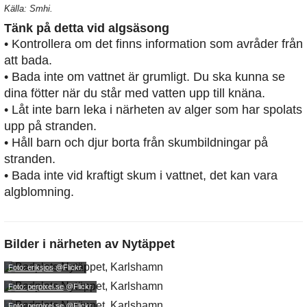
Källa: Smhi.
Tänk på detta vid algsäsong
• Kontrollera om det finns information som avråder från
att bada.
• Bada inte om vattnet är grumligt. Du ska kunna se
dina fötter när du står med vatten upp till knäna.
• Låt inte barn leka i närheten av alger som har spolats
upp på stranden.
• Håll barn och djur borta från skumbildningar på
stranden.
• Bada inte vid kraftigt skum i vattnet, det kan vara
algblomning.
Bilder i närheten av
Nytäppet
Foto: eriksjos
@Flickr.
Foto: perpixel.se
@Flickr.
Foto: perpixel.se
@Flickr.