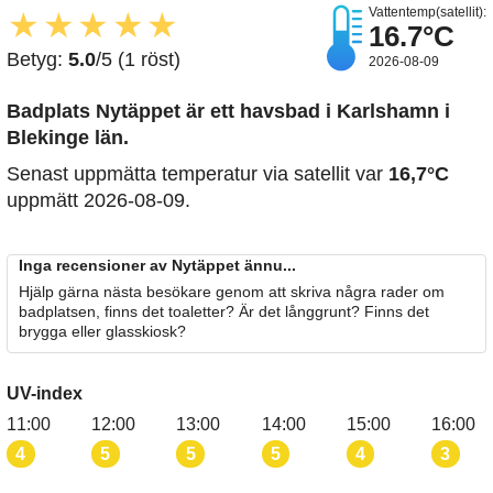
Vattentemp(satellit):
★
★
★
★
★
16.7°C
Betyg:
5.0
/5 (1 röst)
2026-08-09
Badplats Nytäppet är ett havsbad i Karlshamn i
Blekinge län.
Senast uppmätta temperatur via satellit var
16,7°C
uppmätt 2026-08-09.
Inga recensioner av Nytäppet ännu...
Hjälp gärna nästa besökare genom att skriva några rader om
badplatsen, finns det toaletter? Är det långgrunt? Finns det
brygga eller glasskiosk?
UV-index
11:00
12:00
13:00
14:00
15:00
16:00
4
5
5
5
4
3