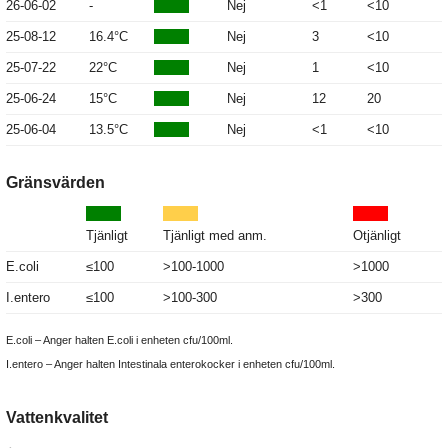
26-06-02
-
Nej
<1
<10
25-08-12
16.4°C
Nej
3
<10
25-07-22
22°C
Nej
1
<10
25-06-24
15°C
Nej
12
20
25-06-04
13.5°C
Nej
<1
<10
Gränsvärden
Tjänligt
Tjänligt med anm.
Otjänligt
E.coli
≤100
>100-1000
>1000
I.entero
≤100
>100-300
>300
E.coli – Anger halten E.coli i enheten cfu/100ml.
I.entero – Anger halten Intestinala enterokocker i enheten cfu/100ml.
Vattenkvalitet