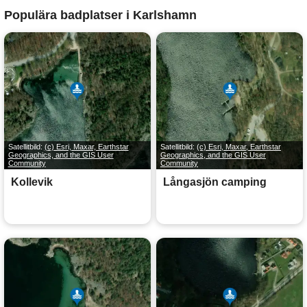
Populära badplatser i Karlshamn
Satellitbild:
(c) Esri, Maxar, Earthstar
Satellitbild:
(c) Esri, Maxar, Earthstar
Geographics, and the GIS User
Geographics, and the GIS User
Community
Community
Kollevik
Långasjön camping