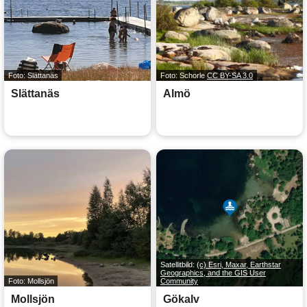
Foto: Slättanäs
Foto: Schorle
CC BY-SA 3.0
Slättanäs
Almö
Satellitbild:
(c) Esri, Maxar, Earthstar
Geographics, and the GIS User
Foto: Mollsjön
Community
Mollsjön
Gökalv