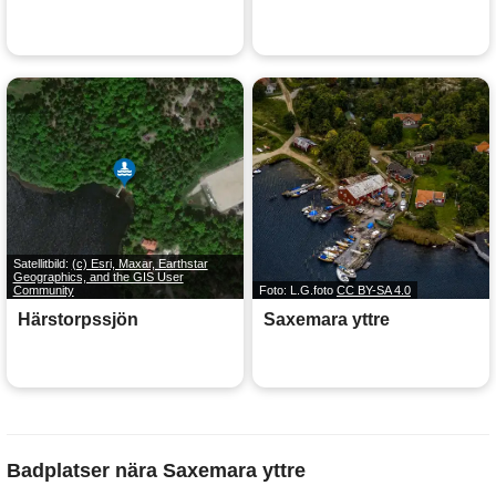
Satellitbild:
(c) Esri, Maxar, Earthstar
Geographics, and the GIS User
Community
Foto: L.G.foto
CC BY-SA 4.0
Härstorpssjön
Saxemara yttre
Badplatser nära Saxemara yttre