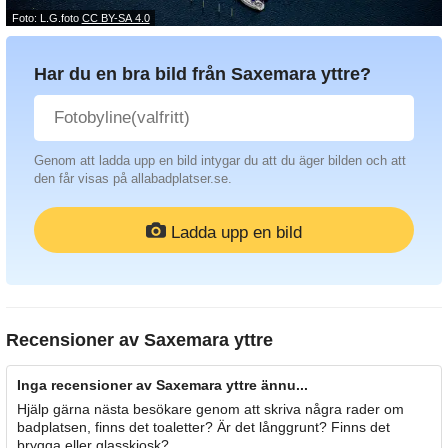
Foto: L.G.foto
CC BY-SA 4.0
Har du en bra bild från Saxemara yttre?
Genom att ladda upp en bild intygar du att du äger bilden och att
den får visas på allabadplatser.se.
Ladda upp en bild
Recensioner av
Saxemara yttre
Inga recensioner av Saxemara yttre ännu...
Hjälp gärna nästa besökare genom att skriva några rader om
badplatsen, finns det toaletter? Är det långgrunt? Finns det
brygga eller glasskiosk?