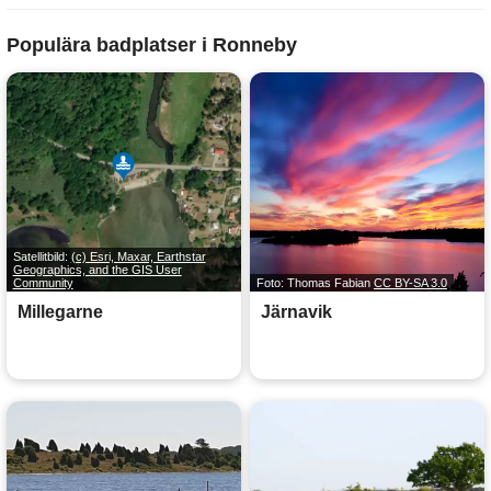
Populära badplatser i Ronneby
Satellitbild:
(c) Esri, Maxar, Earthstar
Geographics, and the GIS User
Community
Foto: Thomas Fabian
CC BY-SA 3.0
Millegarne
Järnavik