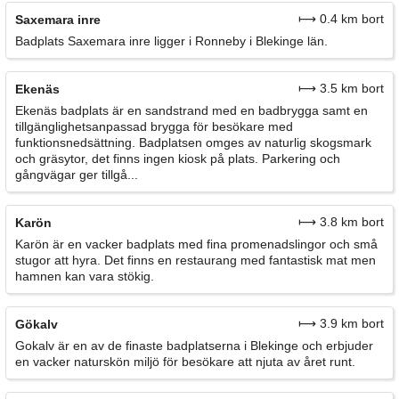
⟼ 0.4 km bort
Saxemara inre
Badplats Saxemara inre ligger i Ronneby i Blekinge län.
⟼ 3.5 km bort
Ekenäs
Ekenäs badplats är en sandstrand med en badbrygga samt en
tillgänglighetsanpassad brygga för besökare med
funktionsnedsättning. Badplatsen omges av naturlig skogsmark
och gräsytor, det finns ingen kiosk på plats. Parkering och
gångvägar ger tillgå...
⟼ 3.8 km bort
Karön
Karön är en vacker badplats med fina promenadslingor och små
stugor att hyra. Det finns en restaurang med fantastisk mat men
hamnen kan vara stökig.
⟼ 3.9 km bort
Gökalv
Gokalv är en av de finaste badplatserna i Blekinge och erbjuder
en vacker naturskön miljö för besökare att njuta av året runt.