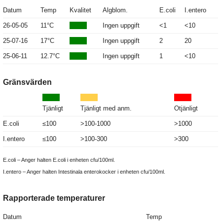
Datum
Temp
Kvalitet
Algblom.
E.coli
I.entero
26-05-05
11°C
Ingen uppgift
<1
<10
25-07-16
17°C
Ingen uppgift
2
20
25-06-11
12.7°C
Ingen uppgift
1
<10
Gränsvärden
Tjänligt
Tjänligt med anm.
Otjänligt
E.coli
≤100
>100-1000
>1000
I.entero
≤100
>100-300
>300
E.coli – Anger halten E.coli i enheten cfu/100ml.
I.entero – Anger halten Intestinala enterokocker i enheten cfu/100ml.
Rapporterade temperaturer
Datum
Temp