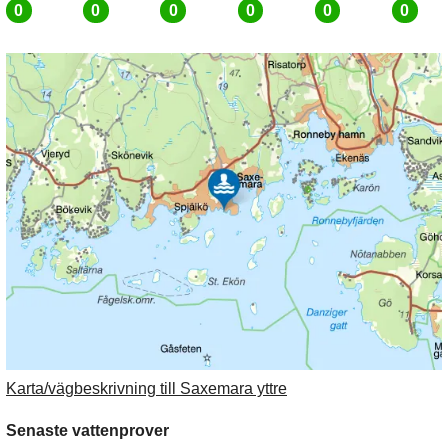
0
0
0
0
0
0
Karta/vägbeskrivning till Saxemara yttre
Senaste vattenprover