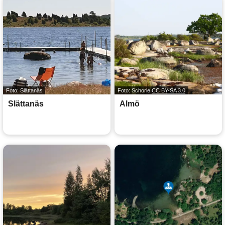
Foto: Slättanäs
Foto: Schorle
CC BY-SA 3.0
Slättanäs
Almö