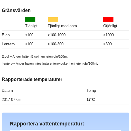
Gränsvärden
Tjänligt
Tjänligt med anm.
Otjänligt
E.coli
≤100
>100-1000
>1000
I.entero
≤100
>100-300
>300
E.coli – Anger halten E.coli i enheten cfu/100ml.
I.entero – Anger halten Intestinala enterokocker i enheten cfu/100ml.
Rapporterade temperaturer
Datum
Temp
2017-07-05
17°C
Rapportera vattentemperatur: