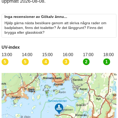
uppmätt 2026-08-08.
Inga recensioner av Gökalv ännu...
Hjälp gärna nästa besökare genom att skriva några rader om
badplatsen, finns det toaletter? Är det långgrunt? Finns det
brygga eller glasskiosk?
UV-index
13:00
14:00
15:00
16:00
17:00
18:00
5
5
4
3
2
1