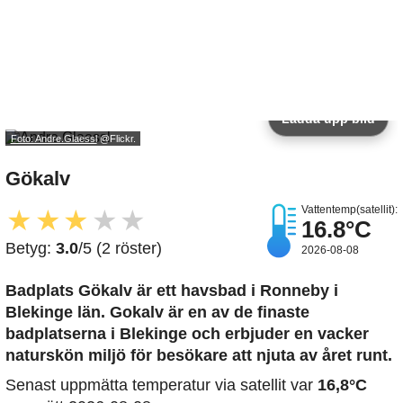
Ladda upp bild
Foto: Andre.Glaessl
@Flickr.
Gökalv
Vattentemp(satellit):
★
★
★
★
★
16.8°C
Betyg:
3.0
/5 (2 röster)
2026-08-08
Badplats Gökalv är ett havsbad i Ronneby i
Blekinge län. Gokalv är en av de finaste
badplatserna i Blekinge och erbjuder en vacker
naturskön miljö för besökare att njuta av året runt.
Senast uppmätta temperatur via satellit var
16,8°C