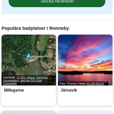
Populära badplatser i Ronneby
Satellitbild:
(c) Esri, Maxar, Earthstar
Geographics, and the GIS User
Community
Foto: Thomas Fabian
CC BY-SA 3.0
Millegarne
Järnavik