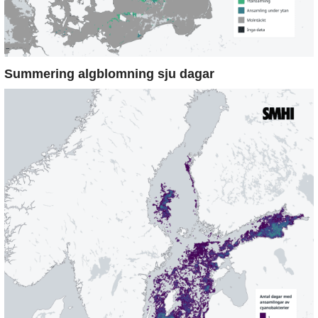
Summering algblomning sju dagar