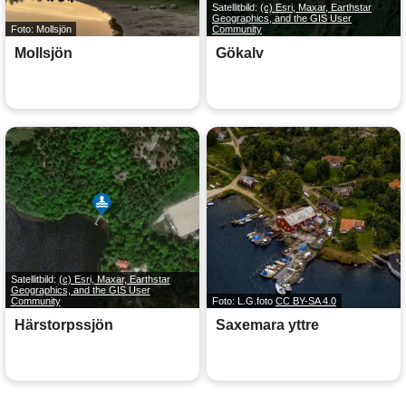
Satellitbild:
(c) Esri, Maxar, Earthstar
Geographics, and the GIS User
Foto: Mollsjön
Community
Mollsjön
Gökalv
Satellitbild:
(c) Esri, Maxar, Earthstar
Geographics, and the GIS User
Community
Foto: L.G.foto
CC BY-SA 4.0
Härstorpssjön
Saxemara yttre