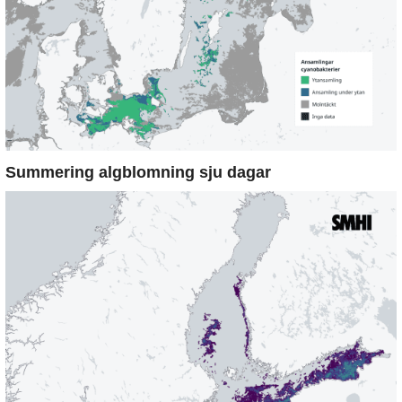
Summering algblomning sju dagar