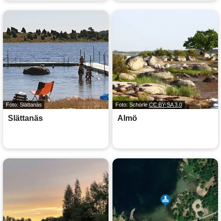
Foto: Slättanäs
Foto: Schorle
CC BY-SA 3.0
Slättanäs
Almö