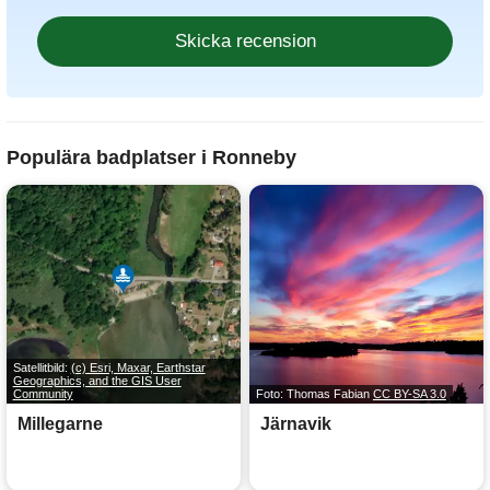
Populära badplatser i Ronneby
Satellitbild:
(c) Esri, Maxar, Earthstar
Geographics, and the GIS User
Community
Foto: Thomas Fabian
CC BY-SA 3.0
Millegarne
Järnavik