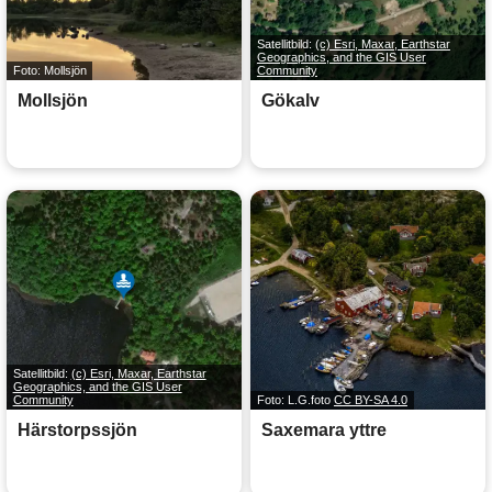
Satellitbild:
(c) Esri, Maxar, Earthstar
Geographics, and the GIS User
Foto: Mollsjön
Community
Mollsjön
Gökalv
Satellitbild:
(c) Esri, Maxar, Earthstar
Geographics, and the GIS User
Community
Foto: L.G.foto
CC BY-SA 4.0
Härstorpssjön
Saxemara yttre