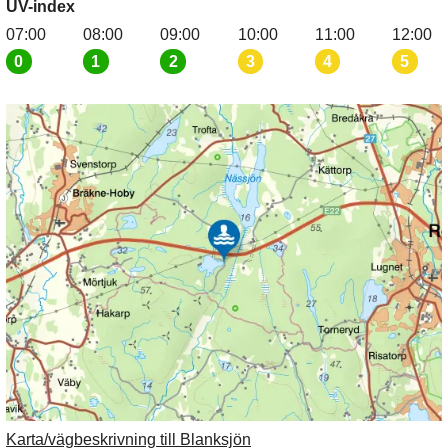
UV-index
07:00
08:00
09:00
10:00
11:00
12:00
0
1
2
3
4
5
Karta/vägbeskrivning till Blanksjön