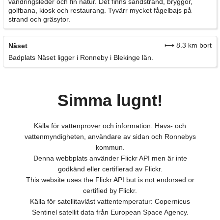
vandringsleder och fin natur. Det finns sandstrand, bryggor,
golfbana, kiosk och restaurang. Tyvärr mycket fågelbajs på
strand och gräsytor.
⟼ 8.3 km bort
Näset
Badplats Näset ligger i Ronneby i Blekinge län.
Simma lugnt!
Källa för vattenprover och information: Havs- och
vattenmyndigheten, användare av sidan och Ronnebys
kommun.
Denna webbplats använder Flickr API men är inte
godkänd eller certifierad av Flickr.
This website uses the Flickr API but is not endorsed or
certified by Flickr.
Källa för satellitavläst vattentemperatur: Copernicus
Sentinel satellit data från European Space Agency.