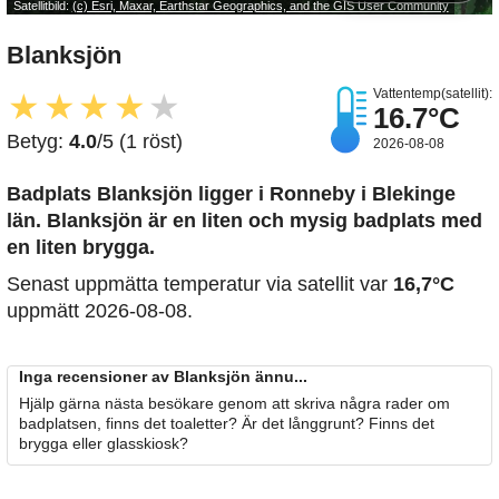
Satellitbild:
(c) Esri, Maxar, Earthstar Geographics, and the GIS User Community
Blanksjön
Vattentemp(satellit):
★
★
★
★
★
16.7°C
Betyg:
4.0
/5 (1 röst)
2026-08-08
Badplats Blanksjön
ligger i Ronneby i Blekinge
län. Blanksjön är en liten och mysig badplats med
en liten brygga.
Senast uppmätta temperatur via satellit var
16,7°C
uppmätt 2026-08-08.
Inga recensioner av Blanksjön ännu...
Hjälp gärna nästa besökare genom att skriva några rader om
badplatsen, finns det toaletter? Är det långgrunt? Finns det
brygga eller glasskiosk?