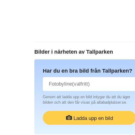
Bilder i närheten av
Tallparken
Har du en bra bild från Tallparken?
Genom att ladda upp en bild intygar du att du äger
bilden och att den får visas på allabadplatser.se.
Ladda upp en bild