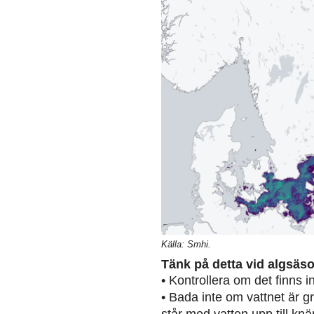
Källa: Smhi.
Tänk på detta vid algsäs
• Kontrollera om det finns 
• Bada inte om vattnet är g
står med vatten upp till knä