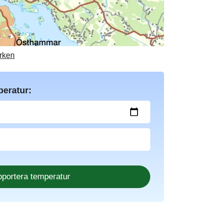
arken
peratur: