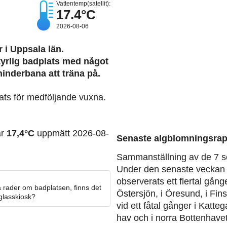
Vattentemp(satellit):
17.4°C
2026-08-06
 i Uppsala län.
tyrlig badplats med något
 hinderbana att träna på.
lats för medföljande vuxna.
ar
17,4°C
uppmätt 2026-08-
Senaste algblomningsrap
Sammanställning av de 7 s
Under den senaste veckan 
observerats ett flertal gång
 rader om badplatsen, finns det
Östersjön, i Öresund, i Fin
 glasskiosk?
vid ett fåtal gånger i Katteg
hav och i norra Bottenhavet