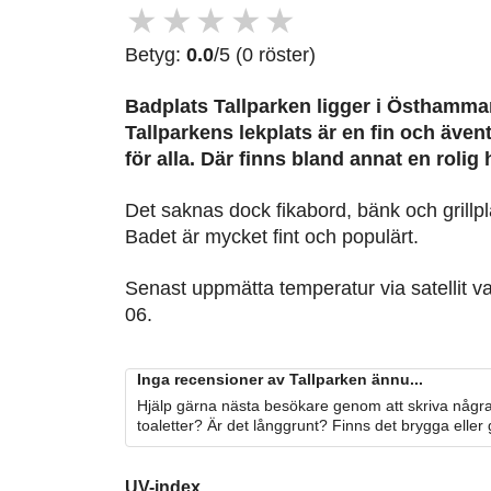
★
★
★
★
★
Betyg:
0.0
/5 (0 röster)
Badplats Tallparken
ligger i Östhammar
Tallparkens lekplats är en fin och även
för alla. Där finns bland annat en rolig
Det saknas dock fikabord, bänk och grillp
Badet är mycket fint och populärt.
Senast uppmätta temperatur via satellit v
06.
Inga recensioner av Tallparken ännu...
Hjälp gärna nästa besökare genom att skriva några
toaletter? Är det långgrunt? Finns det brygga eller
UV-index