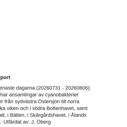
port
enaste dagarna (20260731 - 20260806):
har ansamlingar av cyanobakterier
er från sydvästra Östersjön till norra
ska viken och i södra Bottenhavet, samt
att, i Bälten, i Skärgårdshavet, i Ålands
. Utfärdat av: J. Öberg