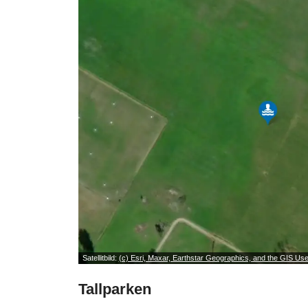
Satellitbild:
(c) Esri, Maxar, Earthstar Geographics, and the GIS U
Tallparken