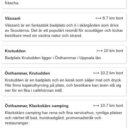
fräscha.
⟼ 8.7 km bort
Vässarö
Vässarö är en fantastisk badplats och ö i skärgården som drivs
av Scouterna. Det är ett populärt resmål för scoutläger och lockar
besökare med sin vackra natur och strand.
⟼ 10 km bort
Krutudden
Badplats Krutudden ligger i Östhammar i Uppsala län.
⟼ 10.2 km bort
Östhammar, Krutudden
Krutudden är en badplats och en kiosk som säljer mat och dryck.
Här finns kajakuthyrning på plats, och besökare kan även slå sig
ner för en fika i caféhörnan intill.
⟼ 10.7 km bort
Östhammar, Klackskärs camping
Klackskärs camping har rena och fina servicehus, rymliga platser
och närhet till bad, hundrastgård, promenadstråk och
restauranger.