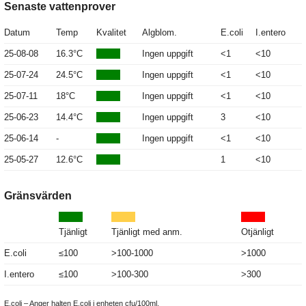
Senaste vattenprover
Datum
Temp
Kvalitet
Algblom.
E.coli
I.entero
25-08-08
16.3°C
Ingen uppgift
<1
<10
25-07-24
24.5°C
Ingen uppgift
<1
<10
25-07-11
18°C
Ingen uppgift
<1
<10
25-06-23
14.4°C
Ingen uppgift
3
<10
25-06-14
-
Ingen uppgift
<1
<10
25-05-27
12.6°C
1
<10
Gränsvärden
Tjänligt
Tjänligt med anm.
Otjänligt
E.coli
≤100
>100-1000
>1000
I.entero
≤100
>100-300
>300
E.coli – Anger halten E.coli i enheten cfu/100ml.