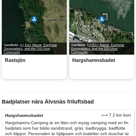
Satellitbild:
(c) Esri, Maxar, Earthstar
Satellitbild:
(c) Esri, Maxar, Earthstar
Geographics, and the GIS User
Geographics, and the GIS User
Community
Community
Rastsjön
Hargshamnsbadet
Badplatser nära Älvsnäs friluftsbad
⟼ 7.2 km bort
Hargshamnsbadet
Hargshamns Camping är en liten och mysig camping med en fin
badplats som har både sandstrand, gräs, badbrygga, badflotte
och klippor. Personalen är hjälpsam och toaletter och duschar är