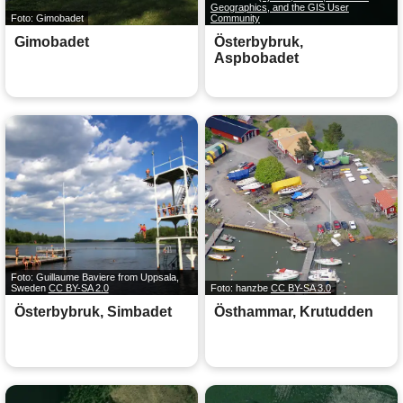
Geographics, and the GIS User
Foto: Gimobadet
Community
Gimobadet
Österbybruk,
Aspbobadet
Foto: Guillaume Baviere from Uppsala,
Sweden
CC BY-SA 2.0
Foto: hanzbe
CC BY-SA 3.0
Österbybruk, Simbadet
Östhammar, Krutudden