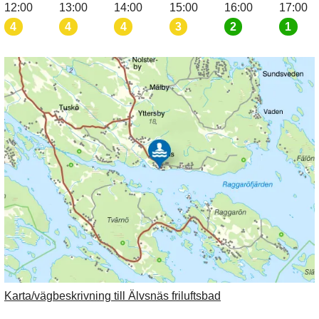
12:00
13:00
14:00
15:00
16:00
17:00
4
4
4
3
2
1
Karta/vägbeskrivning till Älvsnäs friluftsbad