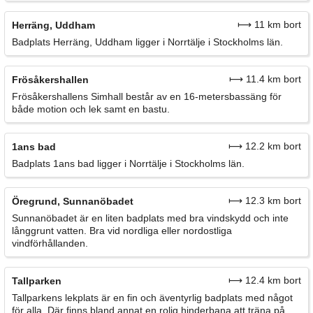
⟼ 11 km bort
Herräng, Uddham
Badplats Herräng, Uddham ligger i Norrtälje i Stockholms län.
⟼ 11.4 km bort
Frösåkershallen
Frösåkershallens Simhall består av en 16-metersbassäng för
både motion och lek samt en bastu.
⟼ 12.2 km bort
1ans bad
Badplats 1ans bad ligger i Norrtälje i Stockholms län.
⟼ 12.3 km bort
Öregrund, Sunnanöbadet
Sunnanöbadet är en liten badplats med bra vindskydd och inte
långgrunt vatten. Bra vid nordliga eller nordostliga
vindförhållanden.
⟼ 12.4 km bort
Tallparken
Tallparkens lekplats är en fin och äventyrlig badplats med något
för alla. Där finns bland annat en rolig hinderbana att träna på.