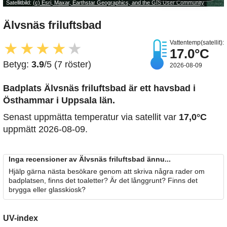
Satellitbild:
(c) Esri, Maxar, Earthstar Geographics, and the GIS User Community
Älvsnäs friluftsbad
Vattentemp(satellit):
★
★
★
★
★
17.0°C
Betyg:
3.9
/5 (7 röster)
2026-08-09
Badplats Älvsnäs friluftsbad är ett havsbad i
Östhammar i Uppsala län.
Senast uppmätta temperatur via satellit var
17,0°C
uppmätt 2026-08-09.
Inga recensioner av Älvsnäs friluftsbad ännu...
Hjälp gärna nästa besökare genom att skriva några rader om
badplatsen, finns det toaletter? Är det långgrunt? Finns det
brygga eller glasskiosk?
UV-index