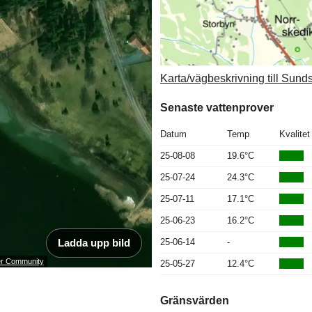
Karta/vägbeskrivning till Sund
Senaste vattenprover
Datum
Temp
Kvalitet
25-08-08
19.6°C
25-07-24
24.3°C
25-07-11
17.1°C
25-06-23
16.2°C
Ladda upp bild
25-06-14
-
ser Community
25-05-27
12.4°C
Gränsvärden