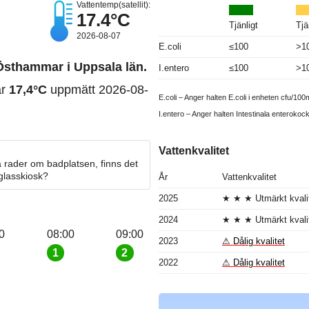
Vattentemp(satellit):
17.4°C
Tjänligt
Tjä
2026-08-07
E.coli
≤100
>1
Östhammar i Uppsala län.
I.entero
≤100
>1
ar
17,4°C
uppmätt 2026-08-
E.coli – Anger halten E.coli i enheten cfu/100m
I.entero – Anger halten Intestinala enterokoc
Vattenkvalitet
 rader om badplatsen, finns det
 glasskiosk?
År
Vattenkvalitet
2025
★ ★ ★ Utmärkt kvali
2024
★ ★ ★ Utmärkt kvali
0
08:00
09:00
2023
⚠ Dålig kvalitet
1
2
2022
⚠ Dålig kvalitet