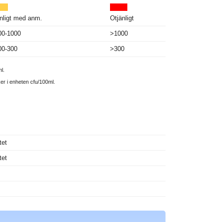
nligt med anm.
Otjänligt
00-1000
>1000
00-300
>300
l.
ker i enheten cfu/100ml.
tet
tet