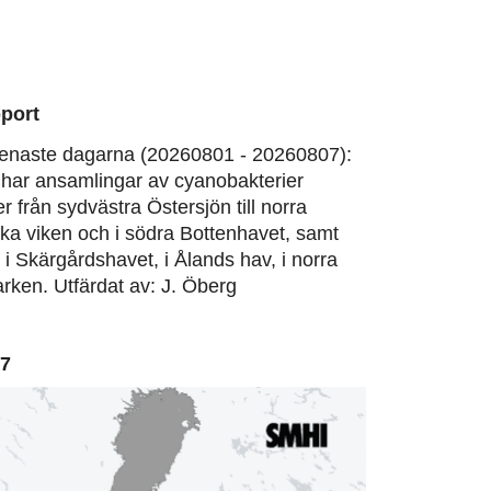
port
enaste dagarna (20260801 - 20260807):
har ansamlingar av cyanobakterier
er från sydvästra Östersjön till norra
ska viken och i södra Bottenhavet, samt
, i Skärgårdshavet, i Ålands hav, i norra
rken. Utfärdat av: J. Öberg
07