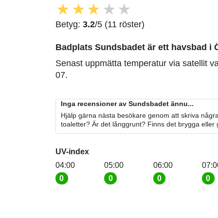
★
★
★
★
★
Betyg:
3.2
/5 (11 röster)
Badplats Sundsbadet är ett havsbad i 
Senast uppmätta temperatur via satellit v
07.
Inga recensioner av Sundsbadet ännu...
Hjälp gärna nästa besökare genom att skriva några
toaletter? Är det långgrunt? Finns det brygga eller
UV-index
04:00
05:00
06:00
07:0
0
0
0
0