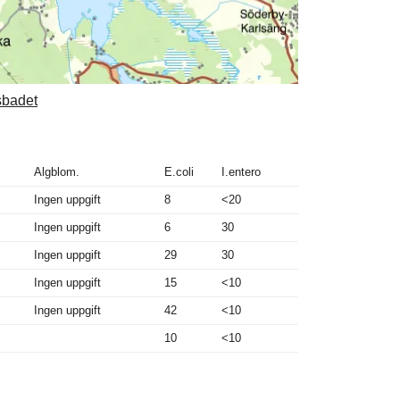
sbadet
Algblom.
E.coli
I.entero
Ingen uppgift
8
<20
Ingen uppgift
6
30
Ingen uppgift
29
30
Ingen uppgift
15
<10
Ingen uppgift
42
<10
10
<10