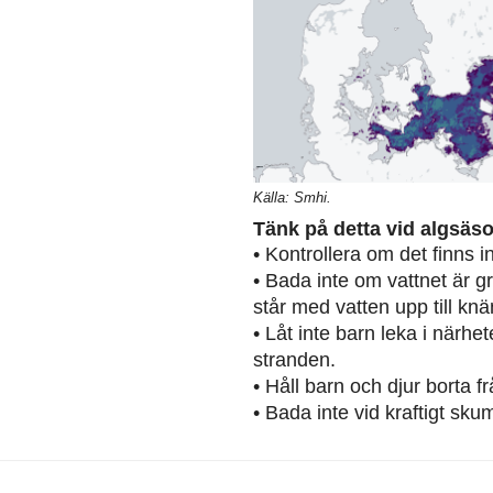
Källa: Smhi.
Tänk på detta vid algsäs
• Kontrollera om det finns 
• Bada inte om vattnet är g
står med vatten upp till knä
• Låt inte barn leka i närh
stranden.
• Håll barn och djur borta 
• Bada inte vid kraftigt sku