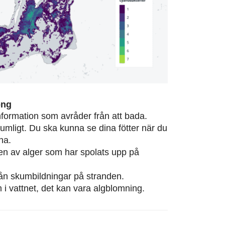
ong
information som avråder från att bada.
rumligt. Du ska kunna se dina fötter när du
na.
eten av alger som har spolats upp på
från skumbildningar på stranden.
m i vattnet, det kan vara algblomning.