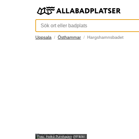
Uppsala
Östhammar
Hargshamnsbadet
Foto: Heiko Purnhagen
@Flickr.