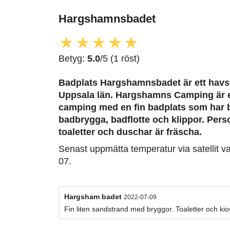
Hargshamnsbadet
★
★
★
★
★
Betyg:
5.0
/5 (1 röst)
Badplats Hargshamnsbadet är ett havs
Uppsala län. Hargshamns Camping är e
camping med en fin badplats som har 
badbrygga, badflotte och klippor. Per
toaletter och duschar är fräscha.
Senast uppmätta temperatur via satellit v
07.
Hargsham badet
2022-07-09
Fin liten sandstrand med bryggor. Toaletter och kiosk