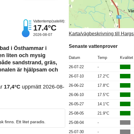
Vattentemp(satellit):
17.4°C
Karta/vägbeskrivning till Har
2026-08-07
Senaste vattenprover
bad i Östhammar i
n liten och mysig
Datum
Temp
Kvalitet
både sandstrand, gräs,
26-07-22
-
sonalen är hjälpsam och
26-07-10
17.2°C
26-06-22
17.8°C
ar
17,4°C
uppmätt 2026-08-
26-06-10
17.5°C
26-05-27
14.1°C
25-08-05
21.9°C
 finns. Ett litet paradis.
25-08-04
-
25-07-30
-