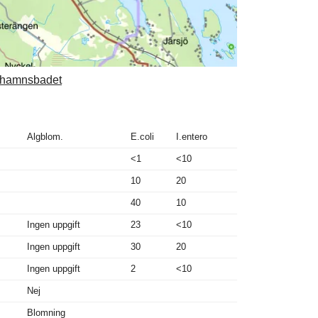
gshamnsbadet
Algblom.
E.coli
I.entero
<1
<10
10
20
40
10
Ingen uppgift
23
<10
Ingen uppgift
30
20
Ingen uppgift
2
<10
Nej
Blomning