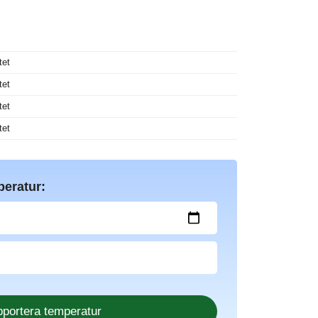
tet
tet
tet
tet
peratur: