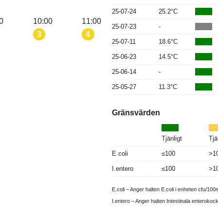
25-07-24
25.2°C
0
10:00
11:00
25-07-23
-
3
4
25-07-11
18.6°C
25-06-23
14.5°C
25-06-14
-
25-05-27
11.3°C
Gränsvärden
Tjänligt
Tjä
E.coli
≤100
>1
I.entero
≤100
>1
E.coli – Anger halten E.coli i enheten cfu/100m
I.entero – Anger halten Intestinala enterokoc