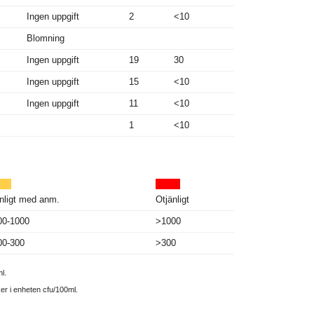
Ingen uppgift
2
<10
Blomning
Ingen uppgift
19
30
Ingen uppgift
15
<10
Ingen uppgift
11
<10
1
<10
nligt med anm.
Otjänligt
00-1000
>1000
00-300
>300
l.
ker i enheten cfu/100ml.