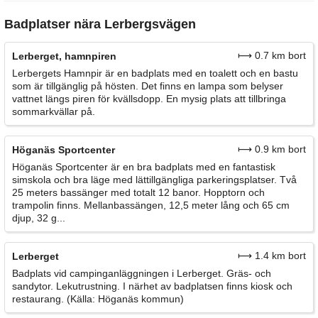
Badplatser nära Lerbergsvägen
⟼ 0.7 km bort
Lerberget, hamnpiren
Lerbergets Hamnpir är en badplats med en toalett och en bastu
som är tillgänglig på hösten. Det finns en lampa som belyser
vattnet längs piren för kvällsdopp. En mysig plats att tillbringa
sommarkvällar på.
⟼ 0.9 km bort
Höganäs Sportcenter
Höganäs Sportcenter är en bra badplats med en fantastisk
simskola och bra läge med lättillgängliga parkeringsplatser. Två
25 meters bassänger med totalt 12 banor. Hopptorn och
trampolin finns. Mellanbassängen, 12,5 meter lång och 65 cm
djup, 32 g...
⟼ 1.4 km bort
Lerberget
Badplats vid campinganläggningen i Lerberget. Gräs- och
sandytor. Lekutrustning. I närhet av badplatsen finns kiosk och
restaurang. (Källa: Höganäs kommun)