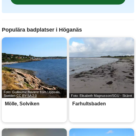
Populära badplatser i Höganäs
Foto: Guillaume Baviere from Uppsala,
Sweden
CC BY-SA 2.0
Foto: Elisabeth Magnusson/SGU - Skäret
Mölle, Solviken
Farhultsbaden