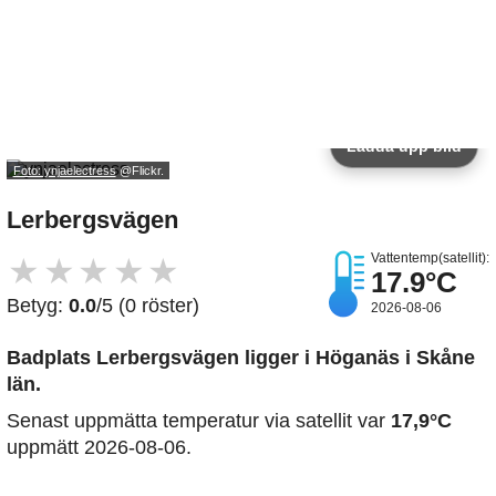
Ladda upp bild
Foto: ynjaelectress
@Flickr.
Lerbergsvägen
Vattentemp(satellit):
★
★
★
★
★
17.9°C
Betyg:
0.0
/5 (0 röster)
2026-08-06
Badplats Lerbergsvägen
ligger i Höganäs i Skåne
län.
Senast uppmätta temperatur via satellit var
17,9°C
uppmätt 2026-08-06.