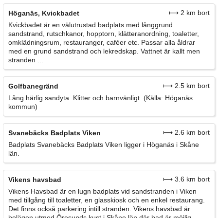
⟼ 2 km bort
Höganäs, Kvickbadet
Kvickbadet är en välutrustad badplats med långgrund
sandstrand, rutschkanor, hopptorn, klätteranordning, toaletter,
omklädningsrum, restauranger, caféer etc. Passar alla åldrar
med en grund sandstrand och lekredskap. Vattnet är kallt men
stranden ...
⟼ 2.5 km bort
Golfbanegränd
Lång härlig sandyta. Klitter och barnvänligt. (Källa: Höganäs
kommun)
⟼ 2.6 km bort
Svanebäcks Badplats Viken
Badplats Svanebäcks Badplats Viken ligger i Höganäs i Skåne
län.
⟼ 3.6 km bort
Vikens havsbad
Vikens Havsbad är en lugn badplats vid sandstranden i Viken
med tillgång till toaletter, en glasskiosk och en enkel restaurang.
Det finns också parkering intill stranden. Vikens havsbad är
belägen utmed Öresunds kust i Skåne län där bad är möjlig...