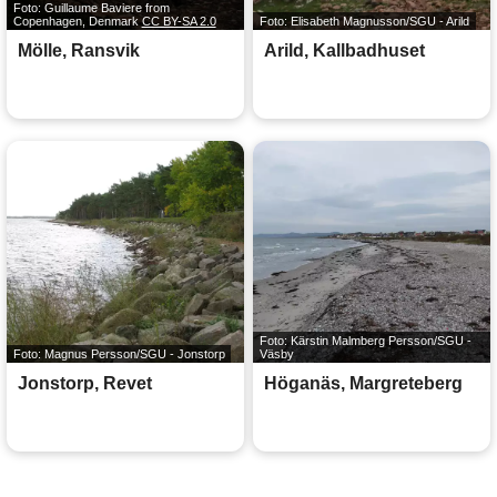
Foto: Guillaume Baviere from
Copenhagen, Denmark
CC BY-SA 2.0
Foto: Elisabeth Magnusson/SGU - Arild
Mölle, Ransvik
Arild, Kallbadhuset
Foto: Kärstin Malmberg Persson/SGU -
Foto: Magnus Persson/SGU - Jonstorp
Väsby
Jonstorp, Revet
Höganäs, Margreteberg