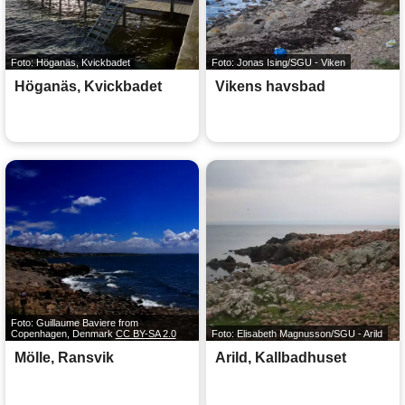
Foto: Höganäs, Kvickbadet
Foto: Jonas Ising/SGU - Viken
Höganäs, Kvickbadet
Vikens havsbad
Foto: Guillaume Baviere from
Copenhagen, Denmark
CC BY-SA 2.0
Foto: Elisabeth Magnusson/SGU - Arild
Mölle, Ransvik
Arild, Kallbadhuset