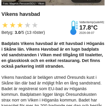
Foto: Magnus Persson/SGU - Viken
Vikens havsbad
Vattentemp(satellit):
★
★
★
★
★
17.8°C
Betyg:
3.0
/5 (13 röster)
2026-08-07
Badplats Vikens havsbad är ett havsbad i Höganäs
i Skåne län. Vikens Havsbad är en lugn badplats
vid sandstranden i Viken med tillgång till toaletter,
en glasskiosk och en enkel restaurang. Det finns
också parkering intill stranden.
Vikens havsbad är belägen utmed Öresunds kust i
Skåne län där bad är möjligt från en lång sandstrand.
Badet är registrerat som EU-bad av Höganäs
kommun. Badplatsen ligger längs Öresundskusten
strax norr om Viken i Höganäs kommun. Badet har
kapacitet för mer än 200 badande per dag och består