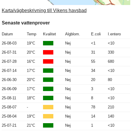
Karta/vägbeskrivning till Vikens havsbad
Senaste vattenprover
Datum
Temp
Kvalitet
Algblom.
E.coli
I.entero
26-08-03
19°C
Nej
<1
<10
26-07-31
20°C
Nej
31
330
26-07-28
16°C
Nej
55
680
26-07-14
17°C
Nej
34
<10
26-06-30
20°C
Nej
20
80
26-06-09
17°C
Nej
3
<10
25-08-11
18°C
Nej
8
<10
25-08-07
-
Nej
78
210
25-08-04
19°C
Nej
14
140
25-07-21
21°C
Nej
1
<10