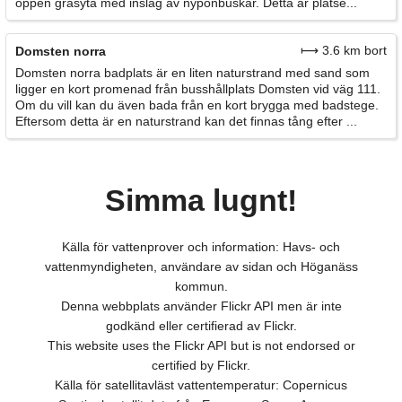
öppen gräsyta med inslag av nyponbuskar. Detta är platse...
⟼ 3.6 km bort
Domsten norra
Domsten norra badplats är en liten naturstrand med sand som
ligger en kort promenad från busshållplats Domsten vid väg 111.
Om du vill kan du även bada från en kort brygga med badstege.
Eftersom detta är en naturstrand kan det finnas tång efter ...
Simma lugnt!
Källa för vattenprover och information: Havs- och
vattenmyndigheten, användare av sidan och Höganäss
kommun.
Denna webbplats använder Flickr API men är inte
godkänd eller certifierad av Flickr.
This website uses the Flickr API but is not endorsed or
certified by Flickr.
Källa för satellitavläst vattentemperatur: Copernicus