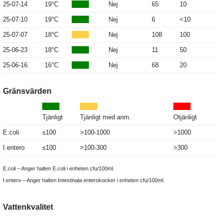
25-07-14
19°C
Nej
65
10
25-07-10
19°C
Nej
6
<10
25-07-07
18°C
Nej
108
100
25-06-23
18°C
Nej
11
50
25-06-16
16°C
Nej
68
20
Gränsvärden
Tjänligt
Tjänligt med anm.
Otjänligt
E.coli
≤100
>100-1000
>1000
I.entero
≤100
>100-300
>300
E.coli – Anger halten E.coli i enheten cfu/100ml.
I.entero – Anger halten Intestinala enterokocker i enheten cfu/100ml.
Vattenkvalitet