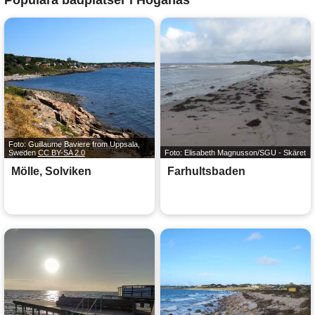
Foto: Guillaume Baviere from Uppsala,
Sweden
CC BY-SA 2.0
Foto: Elisabeth Magnusson/SGU - Skäret
Mölle, Solviken
Farhultsbaden