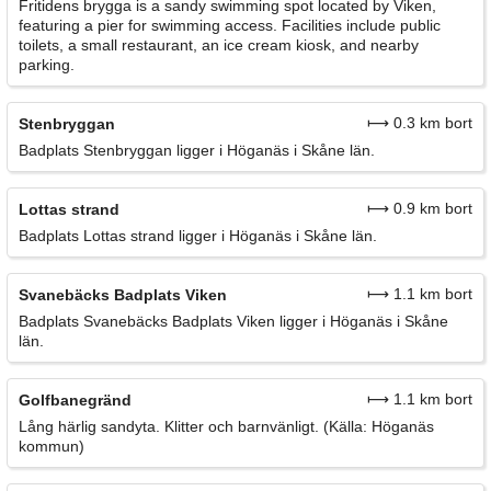
Fritidens brygga is a sandy swimming spot located by Viken,
featuring a pier for swimming access. Facilities include public
toilets, a small restaurant, an ice cream kiosk, and nearby
parking.
⟼ 0.3 km bort
Stenbryggan
Badplats Stenbryggan ligger i Höganäs i Skåne län.
⟼ 0.9 km bort
Lottas strand
Badplats Lottas strand ligger i Höganäs i Skåne län.
⟼ 1.1 km bort
Svanebäcks Badplats Viken
Badplats Svanebäcks Badplats Viken ligger i Höganäs i Skåne
län.
⟼ 1.1 km bort
Golfbanegränd
Lång härlig sandyta. Klitter och barnvänligt. (Källa: Höganäs
kommun)