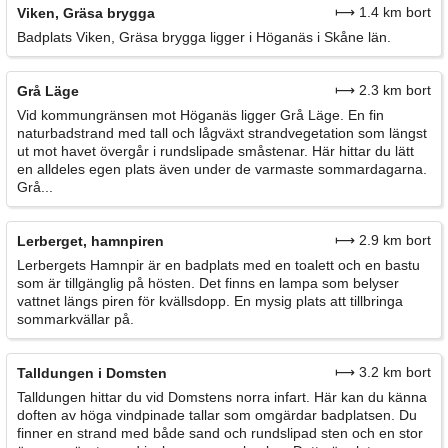
⟼ 1.4 km bort
Viken, Gräsa brygga
Badplats Viken, Gräsa brygga ligger i Höganäs i Skåne län.
⟼ 2.3 km bort
Grå Läge
Vid kommungränsen mot Höganäs ligger Grå Läge. En fin
naturbadstrand med tall och lågväxt strandvegetation som längst
ut mot havet övergår i rundslipade småstenar. Här hittar du lätt
en alldeles egen plats även under de varmaste sommardagarna.
Grå...
⟼ 2.9 km bort
Lerberget, hamnpiren
Lerbergets Hamnpir är en badplats med en toalett och en bastu
som är tillgänglig på hösten. Det finns en lampa som belyser
vattnet längs piren för kvällsdopp. En mysig plats att tillbringa
sommarkvällar på.
⟼ 3.2 km bort
Talldungen i Domsten
Talldungen hittar du vid Domstens norra infart. Här kan du känna
doften av höga vindpinade tallar som omgärdar badplatsen. Du
finner en strand med både sand och rundslipad sten och en stor