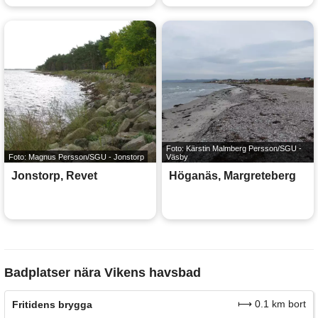
Foto: Kärstin Malmberg Persson/SGU -
Foto: Magnus Persson/SGU - Jonstorp
Väsby
Jonstorp, Revet
Höganäs, Margreteberg
Badplatser nära Vikens havsbad
⟼ 0.1 km bort
Fritidens brygga