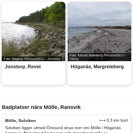
Foto: Kärstin Malmberg Persson/SGU -
Foto: Magnus Persson/SGU - Jonstorp
Väsby
Jonstorp, Revet
Höganäs, Margreteberg
Badplatser nära Mölle, Ransvik
⟼ 0.3 km bort
Mölle, Solviken
Solviken ligger utmed Öresund strax norr om Mölle i Höganäs