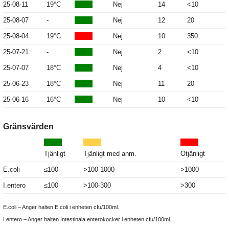
25-08-11
19°C
Nej
14
<10
25-08-07
-
Nej
12
20
25-08-04
19°C
Nej
10
350
25-07-21
-
Nej
2
<10
25-07-07
18°C
Nej
4
<10
25-06-23
18°C
Nej
11
20
25-06-16
16°C
Nej
10
<10
Gränsvärden
Tjänligt
Tjänligt med anm.
Otjänligt
E.coli
≤100
>100-1000
>1000
I.entero
≤100
>100-300
>300
E.coli – Anger halten E.coli i enheten cfu/100ml.
I.entero – Anger halten Intestinala enterokocker i enheten cfu/100ml.