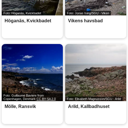
Foto: Höganäs, Kvickbadet
Foto: Jonas Ising/SGU - Viken
Höganäs, Kvickbadet
Vikens havsbad
Foto: Guillaume Baviere from
Copenhagen, Denmark
CC BY-SA 2.0
Foto: Elisabeth Magnusson/SGU - Arild
Mölle, Ransvik
Arild, Kallbadhuset