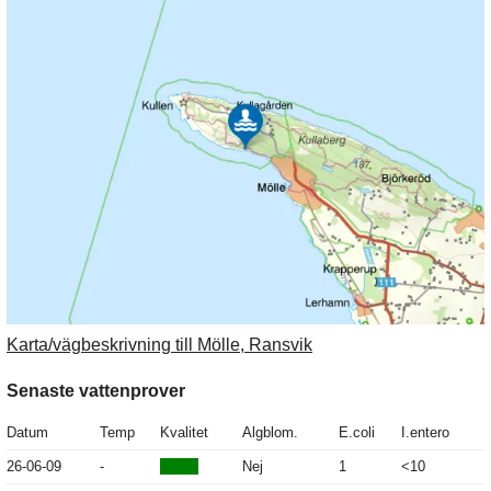
Karta/vägbeskrivning till Mölle, Ransvik
Senaste vattenprover
Datum
Temp
Kvalitet
Algblom.
E.coli
I.entero
26-06-09
-
Nej
1
<10