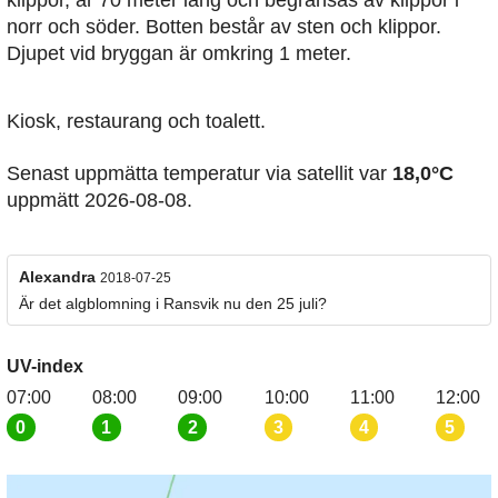
klippor, är 70 meter lång och begränsas av klippor i
norr och söder. Botten består av sten och klippor.
Djupet vid bryggan är omkring 1 meter.
Kiosk, restaurang och toalett.
Senast uppmätta temperatur via satellit var
18,0°C
uppmätt 2026-08-08.
Alexandra
2018-07-25
Är det algblomning i Ransvik nu den 25 juli?
UV-index
07:00
08:00
09:00
10:00
11:00
12:00
0
1
2
3
4
5