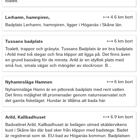
toalett.
⟼ 4.6 km bort
Lerhamn, hamnpiren,
Badplats Lerhamn, hamnpiren, ligger i Höganäs i Skåne län.
⟼ 6 km bort
Tussans badplats
Toalett, trappor och gräsyta. Tussans Badplats är en bra badplats
i Arild med två stegar och fina klippor att ligga på. Det finns även
en grund bassäng för de minsta. Arild är en idyllisk plats med
små hus, smala vägar och mängder av stockrosor. B...
⟼ 6 km bort
Nyhamnsläge Hamnen
Nyhamnsläge Hamn är en pittoresk badplats med rent vatten.
Det finns möjlighet till promenader genom naturreservatet och
det gamla fiskeläget. Hundar är tillåtna att bada här.
⟼ 6.9 km bort
Arild, Kallbadhuset
Badvattnet Arild, Kallbadhuset är belägen utmed skäldervikens
kust i Skåne län där bad sker från klippor med badstege. Badet
är registrerat som sk. EU-bad av Höganäs kommun. Badplatsen