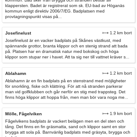
kommun. Bad sker från brygga och stranden består av
klappersten. Badet är registrerat som sk. EU-bad av Höganäs
kommun enligt direktiv 2006/7/EG. Badplatsen med
provtagningspunkt visas på...
⟼ 1.2 km bort
Josefinelust
Josefinelust är en vacker badplats på Skånes västkust, med
spännande grottor, branta klippor och en stenig strand att bada
på. Platsen har en dramatisk natur med bokskog och höga
klippor som stupar ner i havet. Att ta sig ner till vattnet kräver s...
⟼ 1.2 km bort
Ablahamn
Ablahamn är en fin badplats på en stenstrand med möjligheter
för snorkling, fiske och klättring. För att nå stranden parkerar
man vid golfklubben och går nerför en stig med trappsteg. Det
finns höga klippor att hoppa från, men man bör vara noga me...
⟼ 1.9 km bort
Mölle, Fågelviken
Fågelvikens badplats är vackert belägen men en del sten och
tång. Det finns en fin gräsmatta, sand och klippor samt en stor
brygga att sola på. Barnvänlig badplats med gräsyta, brygga och