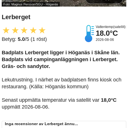
Foto: Magnus Persson/SGU - Höganäs
Lerberget
Vattentemp(satellit):
★
★
★
★
★
18.0°C
Betyg:
5.0
/5 (1 röst)
2026-08-06
Badplats Lerberget
ligger i Höganäs i Skåne län.
Badplats vid campinganläggningen i Lerberget.
Gräs- och sandytor.
Lekutrustning. I närhet av badplatsen finns kiosk och
restaurang. (Källa: Höganäs kommun)
Senast uppmätta temperatur via satellit var
18,0°C
uppmätt 2026-08-06.
Inga recensioner av Lerberget ännu...