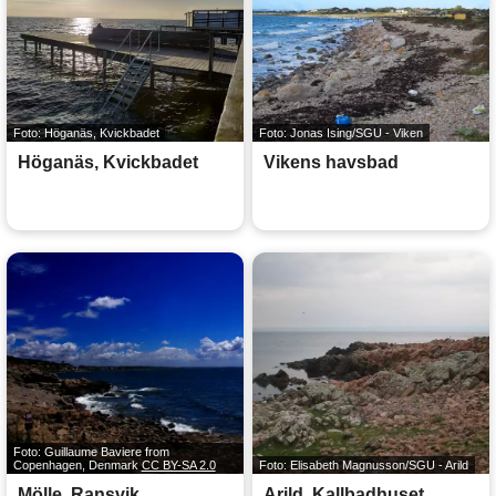
Foto: Höganäs, Kvickbadet
Foto: Jonas Ising/SGU - Viken
Höganäs, Kvickbadet
Vikens havsbad
Foto: Guillaume Baviere from
Copenhagen, Denmark
CC BY-SA 2.0
Foto: Elisabeth Magnusson/SGU - Arild
Mölle, Ransvik
Arild, Kallbadhuset