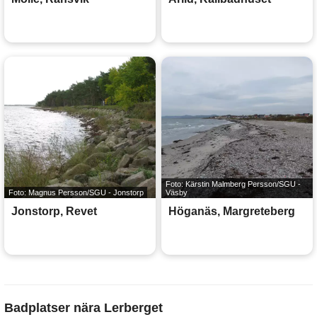
Foto: Kärstin Malmberg Persson/SGU -
Foto: Magnus Persson/SGU - Jonstorp
Väsby
Jonstorp, Revet
Höganäs, Margreteberg
Badplatser nära Lerberget