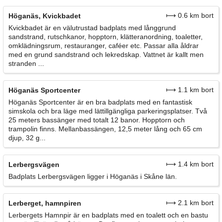
⟼ 0.6 km bort
Höganäs, Kvickbadet
Kvickbadet är en välutrustad badplats med långgrund
sandstrand, rutschkanor, hopptorn, klätteranordning, toaletter,
omklädningsrum, restauranger, caféer etc. Passar alla åldrar
med en grund sandstrand och lekredskap. Vattnet är kallt men
stranden ...
⟼ 1.1 km bort
Höganäs Sportcenter
Höganäs Sportcenter är en bra badplats med en fantastisk
simskola och bra läge med lättillgängliga parkeringsplatser. Två
25 meters bassänger med totalt 12 banor. Hopptorn och
trampolin finns. Mellanbassängen, 12,5 meter lång och 65 cm
djup, 32 g...
⟼ 1.4 km bort
Lerbergsvägen
Badplats Lerbergsvägen ligger i Höganäs i Skåne län.
⟼ 2.1 km bort
Lerberget, hamnpiren
Lerbergets Hamnpir är en badplats med en toalett och en bastu