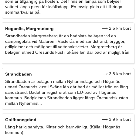
som är tillgänglig på hösten. Det finns en lampa som belyser
vattnet längs piren för kvällsdopp. En mysig plats att tillbringa
sommarkvällar på.
⟼ 2.5 km bort
Höganäs, Margreteberg
Strandbaden Margreteberg är en badplats belägen vid en
campingplats vid Mälaren i Västerås med sandstrand, bryggor,
grillplatser och möjlighet till vattenaktiviteter. Margreteberg är
belägen utmed Öresunds kust i Skåne län där bad är möjligt från
...
⟼ 3.8 km bort
Strandbaden
Strandbaden är belägen mellan Nyhamnsläge och Höganäs
utmed Öresunds kust i Skåne län där bad är möjligt från en lång
sandstrand. Badet är registrerat som EU-bad av Höganäs
kommun. Badplatsen Strandbaden ligger längs Öresundskusten
mellan Nyhamnsl...
⟼ 3.9 km bort
Golfbanegränd
Lång härlig sandyta. Klitter och barnvänligt. (Källa: Höganäs
kommun)