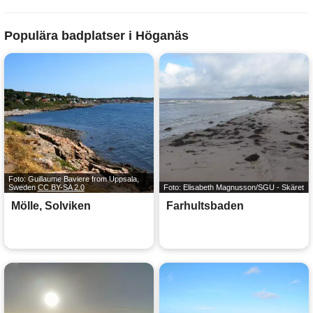
Populära badplatser i Höganäs
Foto: Guillaume Baviere from Uppsala,
Sweden
CC BY-SA 2.0
Foto: Elisabeth Magnusson/SGU - Skäret
Mölle, Solviken
Farhultsbaden