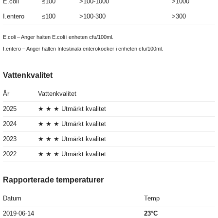
E.coli
≤100
>100-1000
>1000
I.entero
≤100
>100-300
>300
E.coli – Anger halten E.coli i enheten cfu/100ml.
I.entero – Anger halten Intestinala enterokocker i enheten cfu/100ml.
Vattenkvalitet
År
Vattenkvalitet
2025
★ ★ ★ Utmärkt kvalitet
2024
★ ★ ★ Utmärkt kvalitet
2023
★ ★ ★ Utmärkt kvalitet
2022
★ ★ ★ Utmärkt kvalitet
Rapporterade temperaturer
Datum
Temp
2019-06-14
23°C