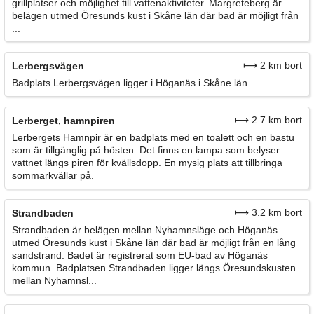
grillplatser och möjlighet till vattenaktiviteter. Margreteberg är
belägen utmed Öresunds kust i Skåne län där bad är möjligt från
...
⟼ 2 km bort
Lerbergsvägen
Badplats Lerbergsvägen ligger i Höganäs i Skåne län.
⟼ 2.7 km bort
Lerberget, hamnpiren
Lerbergets Hamnpir är en badplats med en toalett och en bastu
som är tillgänglig på hösten. Det finns en lampa som belyser
vattnet längs piren för kvällsdopp. En mysig plats att tillbringa
sommarkvällar på.
⟼ 3.2 km bort
Strandbaden
Strandbaden är belägen mellan Nyhamnsläge och Höganäs
utmed Öresunds kust i Skåne län där bad är möjligt från en lång
sandstrand. Badet är registrerat som EU-bad av Höganäs
kommun. Badplatsen Strandbaden ligger längs Öresundskusten
mellan Nyhamnsl...