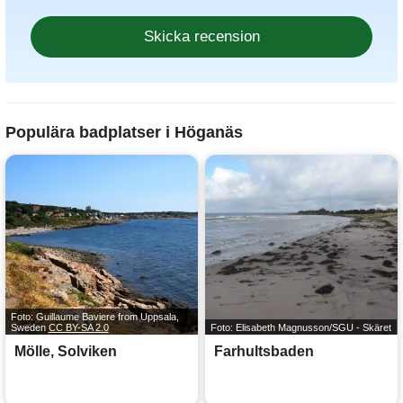
Populära badplatser i Höganäs
Foto: Guillaume Baviere from Uppsala,
Sweden
CC BY-SA 2.0
Foto: Elisabeth Magnusson/SGU - Skäret
Mölle, Solviken
Farhultsbaden