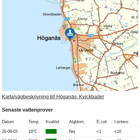
Karta/vägbeskrivning till Höganäs, Kvickbadet
Senaste vattenprover
Datum
Temp
Kvalitet
Algblom.
E.coli
I.entero
26-08-03
19°C
Nej
<1
<10