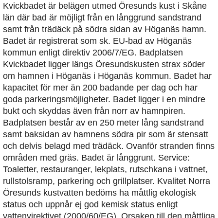
Kvickbadet är belägen utmed Öresunds kust i Skåne
län där bad är möjligt från en långgrund sandstrand
samt från trädäck på södra sidan av Höganäs hamn.
Badet är registrerat som sk. EU-bad av Höganäs
kommun enligt direktiv 2006/7/EG. Badplatsen
Kvickbadet ligger längs Öresundskusten strax söder
om hamnen i Höganäs i Höganäs kommun. Badet har
kapacitet för mer än 200 badande per dag och har
goda parkeringsmöjligheter. Badet ligger i en mindre
bukt och skyddas även från norr av hamnpiren.
Badplatsen består av en 250 meter lång sandstrand
samt baksidan av hamnens södra pir som är stensatt
och delvis belagd med trädäck. Ovanför stranden finns
områden med gräs. Badet är långgrunt. Service:
Toaletter, restauranger, lekplats, rutschkana i vattnet,
rullstolsramp, parkering och grillplatser. Kvalitet Norra
Öresunds kustvatten bedöms ha måttlig ekologisk
status och uppnår ej god kemisk status enligt
vattenvirektivet (2000/60/EG). Orsaken till den måttliga