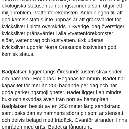
ekologiska statusen är näringsämnena som utgör ett
miljöproblem i vattenförekomsten. Anledningen till att
god kemisk status inte uppnås är att gränsvärdet för
kvicksilver i biota överskrids. I Sverige idag överstiger
kvicksilver gränsvärdet i alla ytvattenförekomster;
sjöar, vattendrag och kustvatten. Exkluderas
kvicksilver uppnår Norra Öresunds kustvatten god
kemisk status.
Badplatsen ligger längs Öresundskusten strax söder
om hamnen i Höganäs i Höganäs kommun. Badet har
kapacitet för mer än 200 badande per dag och har
goda parkeringsmöjligheter. Badet ligger i en mindre
bukt och skyddas även från norr av hamnpiren.
Badplatsen består av en 250 meter lång sandstrand
samt baksidan av hamnens södra pir som är stensatt
och delvis belagd med trädäck. Ovanför stranden finns
områden med gräs. Badet är långgrunt.