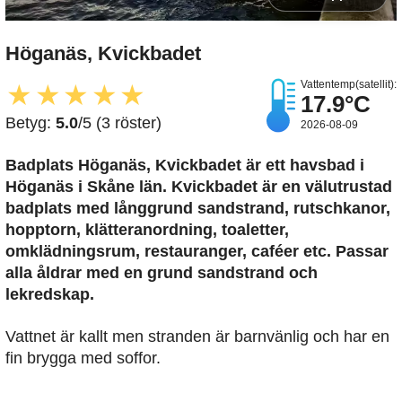
Höganäs, Kvickbadet
Vattentemp(satellit):
★
★
★
★
★
17.9°C
Betyg:
5.0
/5 (3 röster)
2026-08-09
Badplats Höganäs, Kvickbadet är ett havsbad i
Höganäs i Skåne län. Kvickbadet är en välutrustad
badplats med långgrund sandstrand, rutschkanor,
hopptorn, klätteranordning, toaletter,
omklädningsrum, restauranger, caféer etc. Passar
alla åldrar med en grund sandstrand och
lekredskap.
Vattnet är kallt men stranden är barnvänlig och har en
fin brygga med soffor.