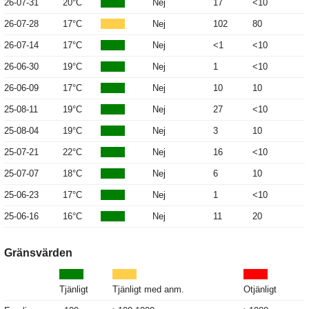
26-07-31
20°C
Nej
17
<10
26-07-28
17°C
Nej
102
80
26-07-14
17°C
Nej
<1
<10
26-06-30
19°C
Nej
1
<10
26-06-09
17°C
Nej
10
10
25-08-11
19°C
Nej
27
<10
25-08-04
19°C
Nej
3
10
25-07-21
22°C
Nej
16
<10
25-07-07
18°C
Nej
6
10
25-06-23
17°C
Nej
1
<10
25-06-16
16°C
Nej
11
20
Gränsvärden
Tjänligt
Tjänligt med anm.
Otjänligt