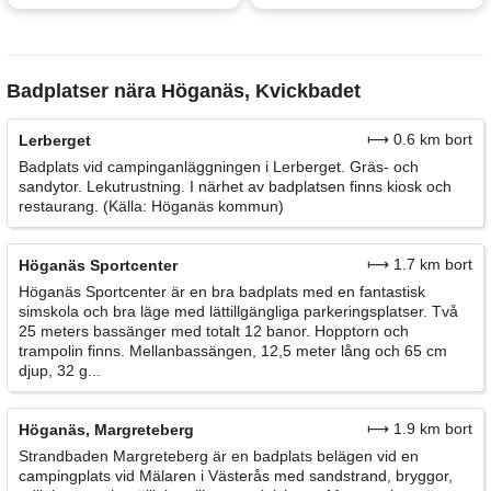
Badplatser nära Höganäs, Kvickbadet
⟼ 0.6 km bort
Lerberget
Badplats vid campinganläggningen i Lerberget. Gräs- och
sandytor. Lekutrustning. I närhet av badplatsen finns kiosk och
restaurang. (Källa: Höganäs kommun)
⟼ 1.7 km bort
Höganäs Sportcenter
Höganäs Sportcenter är en bra badplats med en fantastisk
simskola och bra läge med lättillgängliga parkeringsplatser. Två
25 meters bassänger med totalt 12 banor. Hopptorn och
trampolin finns. Mellanbassängen, 12,5 meter lång och 65 cm
djup, 32 g...
⟼ 1.9 km bort
Höganäs, Margreteberg
Strandbaden Margreteberg är en badplats belägen vid en
campingplats vid Mälaren i Västerås med sandstrand, bryggor,