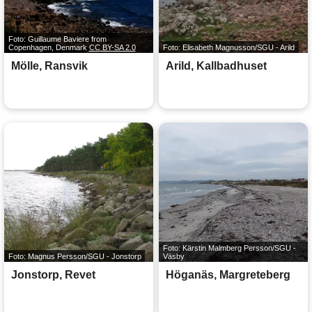
Foto: Guillaume Baviere from
Copenhagen, Denmark
CC BY-SA 2.0
Foto: Elisabeth Magnusson/SGU - Arild
Mölle, Ransvik
Arild, Kallbadhuset
Foto: Kärstin Malmberg Persson/SGU -
Foto: Magnus Persson/SGU - Jonstorp
Väsby
Jonstorp, Revet
Höganäs, Margreteberg