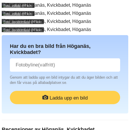
Foto: stillbild
@Flickr.
Foto: stillbild
@Flickr.
Foto: davidelmlund
@Flickr.
Foto: davidelmlund
@Flickr.
Har du en bra bild från Höganäs,
Kvickbadet?
Genom att ladda upp en bild intygar du att du äger bilden och att
den får visas på allabadplatser.se.
Ladda upp en bild
Recensioner av
Höganäs, Kvickbadet