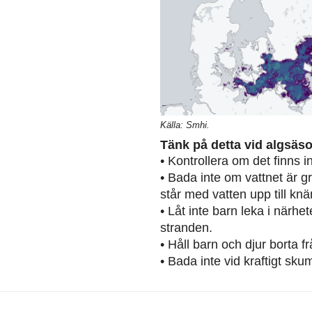
Källa: Smhi.
Tänk på detta vid algsäs
• Kontrollera om det finns 
• Bada inte om vattnet är g
står med vatten upp till knä
• Låt inte barn leka i närh
stranden.
• Håll barn och djur borta 
• Bada inte vid kraftigt sku