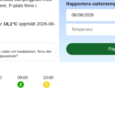
Rapportera vattentem
mm. P-plats finns i
ar
18,1°C
uppmätt 2026-08-
 rader om badplatsen, finns det
 glasskiosk?
0
09:00
10:00
2
3