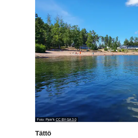
Foto: Pjotr'k
CC BY-SA 3.0
Tättö