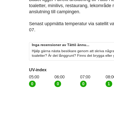
toaletter, minilivs, restaurang, lekområde 
anslutning till campingen.
Senast uppmätta temperatur via satellit v
07.
Inga recensioner av Tättö ännu...
Hjälp gärna nästa besökare genom att skriva några
toaletter? Är det långgrunt? Finns det brygga eller
UV-index
05:00
06:00
07:00
08:0
0
0
0
1