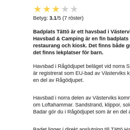
★
★
★
★
★
Betyg:
3.1
/5 (7 röster)
Badplats Tättö är ett havsbad i Västervi
Havsbad & Camping är en fin badplats
restaurang och kiosk. Det finns både 
det finns lekplatser för barn.
Havsbad i Rågödjupet beläget vid norra 
är registrerat som EU-bad av Västerviks
en del av Rågödjupet.
Havsbad i norra delen av Västerviks kom
om Loftahammar. Sandstrand, klippor, sol
Badar gör du i Rågödjupet som är en del 
Badet ligger i direkt anslutning till Tätt