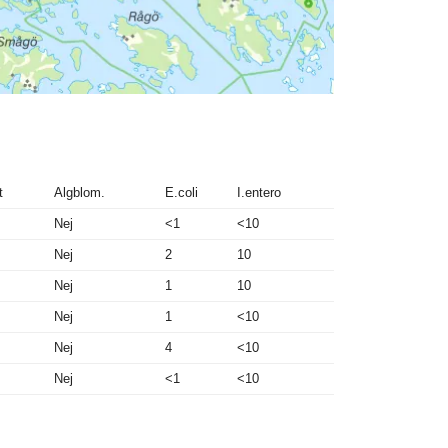
t
Algblom.
E.coli
I.entero
Nej
<1
<10
Nej
2
10
Nej
1
10
Nej
1
<10
Nej
4
<10
Nej
<1
<10