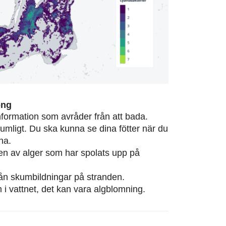
ong
information som avråder från att bada.
rumligt. Du ska kunna se dina fötter när du
na.
eten av alger som har spolats upp på
från skumbildningar på stranden.
m i vattnet, det kan vara algblomning.