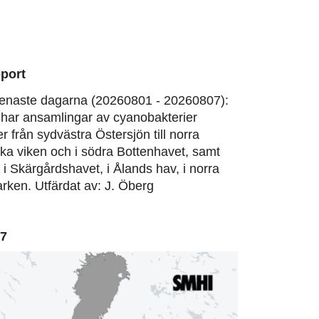
port
enaste dagarna (20260801 - 20260807):
har ansamlingar av cyanobakterier
er från sydvästra Östersjön till norra
ska viken och i södra Bottenhavet, samt
, i Skärgårdshavet, i Ålands hav, i norra
rken. Utfärdat av: J. Öberg
07