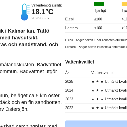
Vattentemp(satellit):
18.1°C
Tjänligt
Tjä
2026-08-07
E.coli
≤100
>1
I.entero
≤100
>1
k i Kalmar län. Tättö
 med havsutsikt,
E.coli – Anger halten E.coli i enheten cfu/100m
gräs och sandstrand, och
I.entero – Anger halten Intestinala enterokoc
Vattenkvalitet
Smålandskusten. Badvattnet
 kommun. Badvattnet utgör
År
Vattenkvalitet
2025
★ ★ ★ Utmärkt kvali
2024
★ ★ ★ Utmärkt kvali
mun, beläget ca 5 km öster
2023
★ ★ ★ Utmärkt kvali
däck och en fin sandbotten.
2022
★ ★ ★ Utmärkt kvali
av Östersjön.
ö Havsbad campingplats med