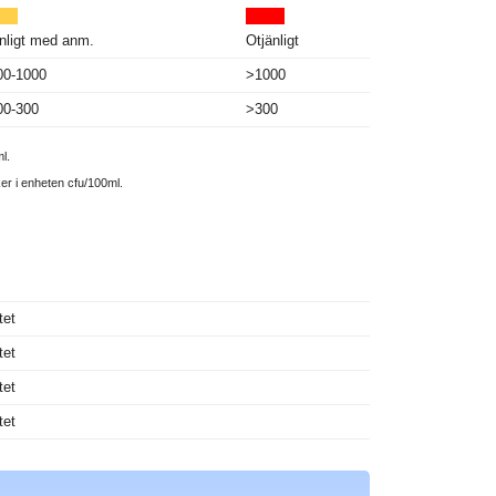
nligt med anm.
Otjänligt
00-1000
>1000
00-300
>300
l.
ker i enheten cfu/100ml.
tet
tet
tet
tet