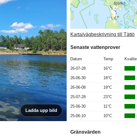
Karta/vägbeskrivning till Tättö
Senaste vattenprover
Datum
Temp
Kvalite
26-07-28
16°C
26-06-30
18°C
26-06-08
19°C
25-07-28
23°C
25-06-30
11°C
Ladda upp bild
25-06-10
10°C
Gränsvärden