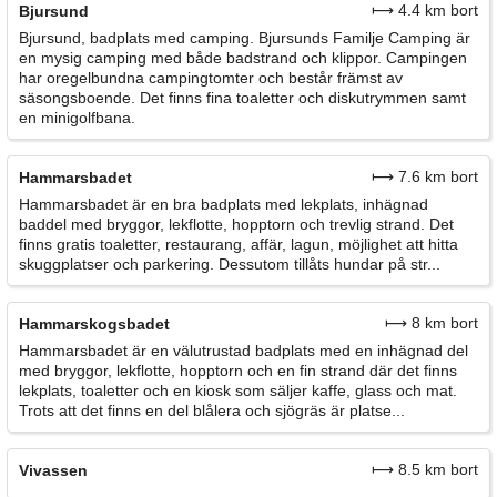
⟼ 4.4 km bort
Bjursund
Bjursund, badplats med camping. Bjursunds Familje Camping är
en mysig camping med både badstrand och klippor. Campingen
har oregelbundna campingtomter och består främst av
säsongsboende. Det finns fina toaletter och diskutrymmen samt
en minigolfbana.
⟼ 7.6 km bort
Hammarsbadet
Hammarsbadet är en bra badplats med lekplats, inhägnad
baddel med bryggor, lekflotte, hopptorn och trevlig strand. Det
finns gratis toaletter, restaurang, affär, lagun, möjlighet att hitta
skuggplatser och parkering. Dessutom tillåts hundar på str...
⟼ 8 km bort
Hammarskogsbadet
Hammarsbadet är en välutrustad badplats med en inhägnad del
med bryggor, lekflotte, hopptorn och en fin strand där det finns
lekplats, toaletter och en kiosk som säljer kaffe, glass och mat.
Trots att det finns en del blålera och sjögräs är platse...
⟼ 8.5 km bort
Vivassen