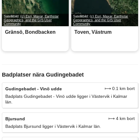
Satellitbild:
(c) Esri, Maxar, Earthstar
Satellitbild:
(c) Esri, Maxar, Earthstar
Geographics, and the GIS User
Geographics, and the GIS User
Community
Community
Gränsö, Bondbacken
Toven, Västrum
Badplatser nära Gudingebadet
⟼ 0.1 km bort
Gudingebadet - Vinö udde
Badplats Gudingebadet - Vinö udde ligger i Västervik i Kalmar
län.
⟼ 4 km bort
Bjursund
Badplats Bjursund ligger i Västervik i Kalmar län.