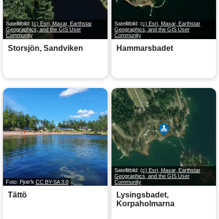
Satellitbild:
(c) Esri, Maxar, Earthstar
Satellitbild:
(c) Esri, Maxar, Earthstar
Geographics, and the GIS User
Geographics, and the GIS User
Community
Community
Storsjön, Sandviken
Hammarsbadet
Satellitbild:
(c) Esri, Maxar, Earthstar
Geographics, and the GIS User
Foto: Pjotr'k
CC BY-SA 3.0
Community
Tättö
Lysingsbadet,
Korpaholmarna