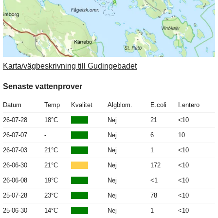
Karta/vägbeskrivning till Gudingebadet
Senaste vattenprover
Datum
Temp
Kvalitet
Algblom.
E.coli
I.entero
26-07-28
18°C
Nej
21
<10
26-07-07
-
Nej
6
10
26-07-03
21°C
Nej
1
<10
26-06-30
21°C
Nej
172
<10
26-06-08
19°C
Nej
<1
<10
25-07-28
23°C
Nej
78
<10
25-06-30
14°C
Nej
1
<10