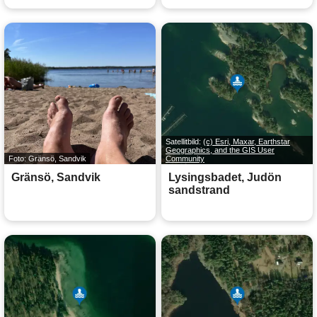
Satellitbild:
(c) Esri, Maxar, Earthstar
Geographics, and the GIS User
Foto: Gränsö, Sandvik
Community
Gränsö, Sandvik
Lysingsbadet, Judön
sandstrand