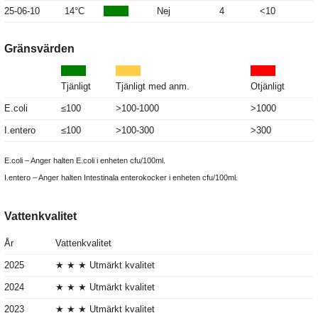
25-06-10
14°C
Nej
4
<10
Gränsvärden
Tjänligt
Tjänligt med anm.
Otjänligt
E.coli
≤100
>100-1000
>1000
I.entero
≤100
>100-300
>300
E.coli – Anger halten E.coli i enheten cfu/100ml.
I.entero – Anger halten Intestinala enterokocker i enheten cfu/100ml.
Vattenkvalitet
År
Vattenkvalitet
2025
★ ★ ★ Utmärkt kvalitet
2024
★ ★ ★ Utmärkt kvalitet
2023
★ ★ ★ Utmärkt kvalitet