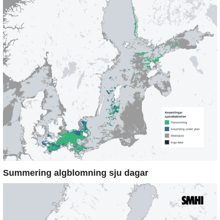
Summering algblomning sju dagar