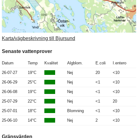
Karta/vägbeskrivning till Bjursund
Senaste vattenprover
Datum
Temp
Kvalitet
Algblom.
E.coli
I.entero
26-07-27
19°C
Nej
20
<10
26-06-29
25°C
Nej
<1
<10
26-06-08
19°C
Nej
<1
<10
25-07-29
22°C
Nej
<1
20
25-07-01
18°C
Blomning
<1
<10
25-06-10
14°C
Nej
2
<10
Gränsvärden