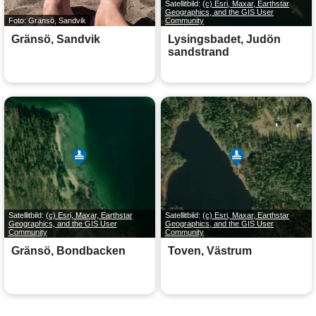
Satellitbild:
(c) Esri, Maxar, Earthstar
Geographics, and the GIS User
Foto: Gränsö, Sandvik
Community
Gränsö, Sandvik
Lysingsbadet, Judön
sandstrand
Satellitbild:
(c) Esri, Maxar, Earthstar
Satellitbild:
(c) Esri, Maxar, Earthstar
Geographics, and the GIS User
Geographics, and the GIS User
Community
Community
Gränsö, Bondbacken
Toven, Västrum