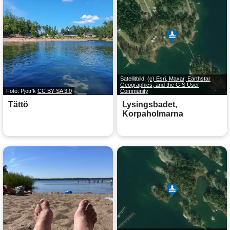
Satellitbild:
(c) Esri, Maxar, Earthstar
Geographics, and the GIS User
Foto: Pjotr'k
CC BY-SA 3.0
Community
Tättö
Lysingsbadet,
Korpaholmarna