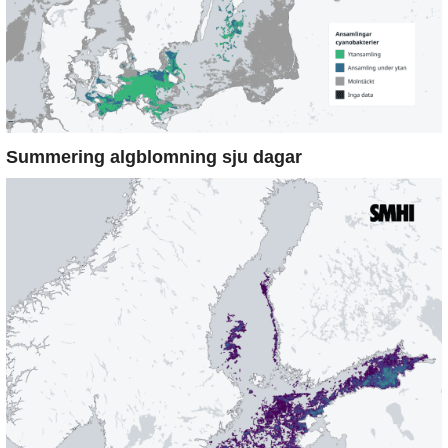
Summering algblomning sju dagar