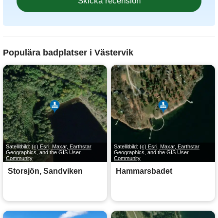
Populära badplatser i Västervik
Satellitbild:
(c) Esri, Maxar, Earthstar
Satellitbild:
(c) Esri, Maxar, Earthstar
Geographics, and the GIS User
Geographics, and the GIS User
Community
Community
Storsjön, Sandviken
Hammarsbadet