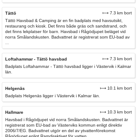
⟼ 7.3 km bort
Tättö
Tättö Havsbad & Camping är en fin badplats med havsutsikt,
restaurang och kiosk. Det finns både gräs och sandstrand, och
det finns lekplatser för barn. Havsbad i Rågödjupet beläget vid
norra Smålandskusten. Badvattnet är registrerat som EU-bad av
...
⟼ 7.3 km bort
Loftahammar - Tättö havsbad
Badplats Loftahammar - Tättö havsbad ligger i Västervik i Kalmar
län.
⟼ 10.1 km bort
Helgenäs
Badplats Helgenäs ligger i Västervik i Kalmar län.
⟼ 10.3 km bort
Hallmare
Havsbad i Rågödjupet vid norra Smålandskusten. Badvattnet är
registrerat som EU-bad av Västerviks kommun enligt direktiv
2006/7/EG. Badvattnet utgör en del av ytvattenförekomst
Rågödjupet enligt Ramdirektivet för vatten.