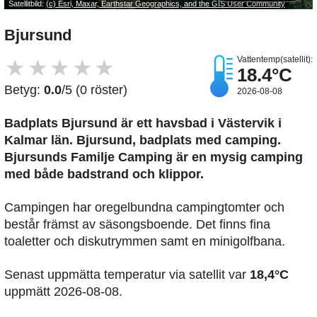
Satellitbild:
(c) Esri, Maxar, Earthstar Geographics, and the GIS User Community
Bjursund
Vattentemp(satellit):
★
★
★
★
★
18.4°C
Betyg:
0.0
/5 (0 röster)
2026-08-08
Badplats Bjursund är ett havsbad i Västervik i
Kalmar län. Bjursund, badplats med camping.
Bjursunds Familje Camping är en mysig camping
med både badstrand och klippor.
Campingen har oregelbundna campingtomter och
består främst av säsongsboende. Det finns fina
toaletter och diskutrymmen samt en minigolfbana.
Senast uppmätta temperatur via satellit var
18,4°C
uppmätt 2026-08-08.