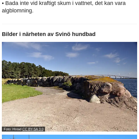
• Bada inte vid kraftigt skum i vattnet, det kan vara
algblomning.
Bilder i närheten av
Svinö hundbad
Foto: Hstad
CC BY-SA 3.0