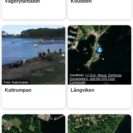
Vågbrytarbadet
Koudden
Satellitbild:
(c) Esri, Maxar, Earthstar
Geographics, and the GIS User
Foto: Kattrumpan
Community
Kattrumpan
Långviken