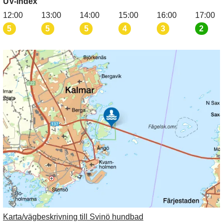
UV-index
12:00
13:00
14:00
15:00
16:00
17:00
5
5
5
4
3
2
Karta/vägbeskrivning till Svinö hundbad