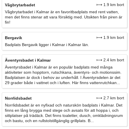
⟼ 1.9 km bort
Vågbrytarbadet
Vågbrytarbadet i Kalmar är en favoritbadplats med rent vatten,
men det finns stenar att vara försiktig med. Utsikten från piren är
fin!
⟼ 1.9 km bort
Bergavik
Badplats Bergavik ligger i Kalmar i Kalmar län.
⟼ 2.4 km bort
Äventyrsbadet i Kalmar
Äventyrsbadet i Kalmar är en populär badplats med många
aktiviteter som hopptorn, rutschkana, äventyrs- och motionssim.
Badplatsen är dock i behov av underhåll. I Äventyrsdelen är det
29 grader både i vattnet och i luften. Här finns vattenrutchkan...
⟼ 2.7 km bort
Norrlidsbadet
Norrlidsbadet är en nyfixad och naturskön badplats i Kalmar. Det
finns en lång brygga med stege och avsats för att hoppa i, och
sittplatser på trädäck. Det finns toaletter, dusch, omklädningsrum
och bastu, och en rullstolstillgänglig grillplats. B...