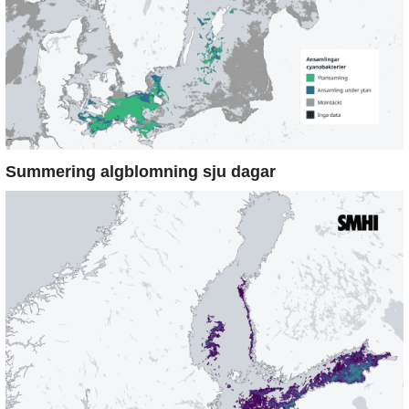
Summering algblomning sju dagar