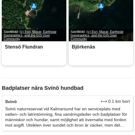
Satellitbild:
(c) Esri, Maxar, Earthstar
Satellitbild:
(c) Esri, Maxar, Earthstar
Geographics, and the GIS User
Geographics, and the GIS User
Community
Community
Stensö Flundran
Björkenäs
Badplatser nära Svinö hundbad
⟼ 0.1 km bort
Svinö
Svinö naturreservat vid Kalmarsund har en serviceplats med
vatten- och latrintömning, fina vandringsleder och badplatser för
människor och hundar, samt möjlighet att övernatta med fordon
mot avgift. Utsikten över sundet och bron är vacker, men det...