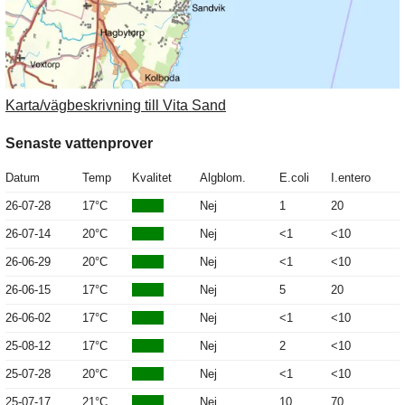
Karta/vägbeskrivning till Vita Sand
Senaste vattenprover
Datum
Temp
Kvalitet
Algblom.
E.coli
I.entero
26-07-28
17°C
Nej
1
20
26-07-14
20°C
Nej
<1
<10
26-06-29
20°C
Nej
<1
<10
26-06-15
17°C
Nej
5
20
26-06-02
17°C
Nej
<1
<10
25-08-12
17°C
Nej
2
<10
25-07-28
20°C
Nej
<1
<10
25-07-17
21°C
Nej
10
70