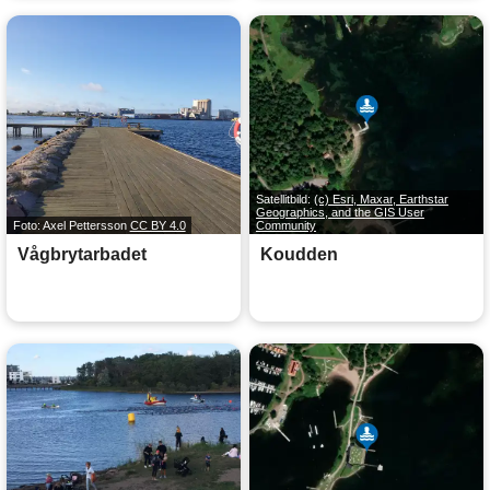
Satellitbild:
(c) Esri, Maxar, Earthstar
Geographics, and the GIS User
Foto: Axel Pettersson
CC BY 4.0
Community
Vågbrytarbadet
Koudden