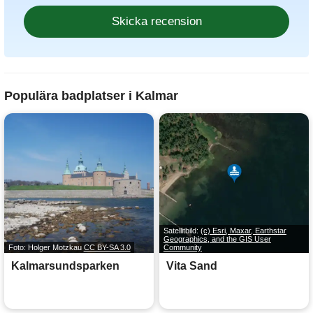
Populära badplatser i Kalmar
Satellitbild:
(c) Esri, Maxar, Earthstar
Geographics, and the GIS User
Foto: Holger Motzkau
CC BY-SA 3.0
Community
Kalmarsundsparken
Vita Sand