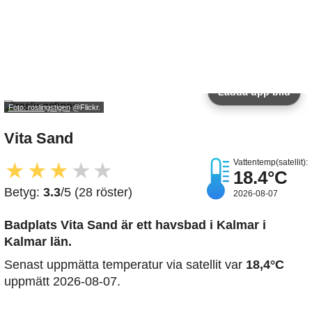
Ladda upp bild
Foto: roslingstigen
@Flickr.
Vita Sand
Vattentemp(satellit):
★
★
★
★
★
18.4°C
Betyg:
3.3
/5 (28 röster)
2026-08-07
Badplats Vita Sand är ett havsbad i Kalmar i
Kalmar län.
Senast uppmätta temperatur via satellit var
18,4°C
uppmätt 2026-08-07.