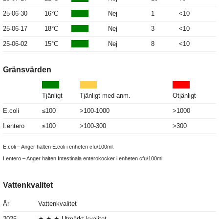
25-06-30
16°C
Nej
1
<10
25-06-17
18°C
Nej
3
<10
25-06-02
15°C
Nej
8
<10
Gränsvärden
Tjänligt
Tjänligt med anm.
Otjänligt
E.coli
≤100
>100-1000
>1000
I.entero
≤100
>100-300
>300
E.coli – Anger halten E.coli i enheten cfu/100ml.
I.entero – Anger halten Intestinala enterokocker i enheten cfu/100ml.
Vattenkvalitet
År
Vattenkvalitet
2025
★ ★ ★ Utmärkt kvalitet