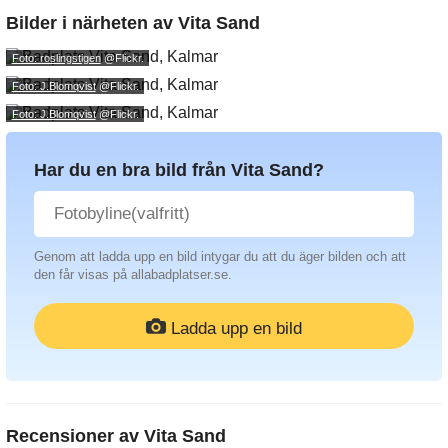
Bilder i närheten av
Vita Sand
Foto: roslingstigen
@Flickr.
Foto: J.Blomqvist
@Flickr.
Foto: J.Blomqvist
@Flickr.
Har du en bra bild från Vita Sand?
Genom att ladda upp en bild intygar du att du äger bilden och att
den får visas på allabadplatser.se.
Ladda upp en bild
Recensioner av
Vita Sand