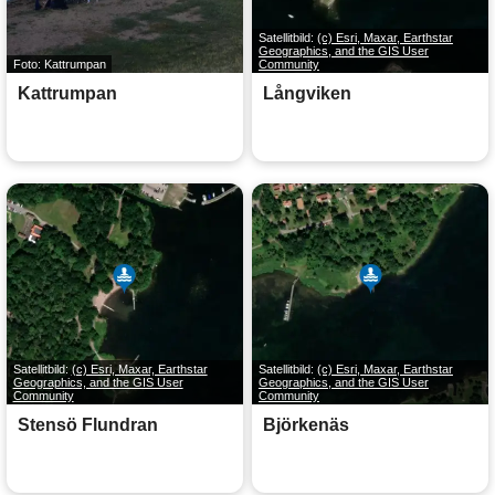
Satellitbild:
(c) Esri, Maxar, Earthstar
Geographics, and the GIS User
Foto: Kattrumpan
Community
Kattrumpan
Långviken
Satellitbild:
(c) Esri, Maxar, Earthstar
Satellitbild:
(c) Esri, Maxar, Earthstar
Geographics, and the GIS User
Geographics, and the GIS User
Community
Community
Stensö Flundran
Björkenäs