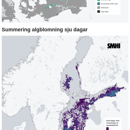
Summering algblomning sju dagar