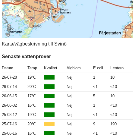
Karta/vägbeskrivning till Svinö
Senaste vattenprover
Datum
Temp
Kvalitet
Algblom.
E.coli
I.entero
26-07-28
19°C
Nej
1
10
26-07-14
20°C
Nej
<1
<10
26-06-15
17°C
Nej
5
10
26-06-02
16°C
Nej
1
<10
25-08-12
19°C
Nej
<1
<10
25-07-16
20°C
Nej
9
190
25-06-16
16°C
Nej
<1
<10