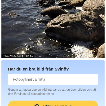
Foto: Hstad
CC BY-SA 3.0
Har du en bra bild från Svinö?
Genom att ladda upp en bild intygar du att du äger bilden och att
den får visas på allabadplatser.se.