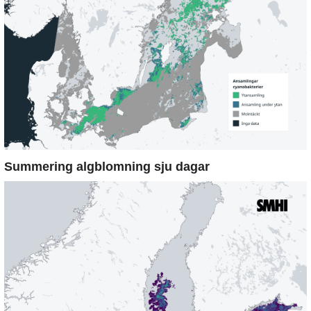
Summering algblomning sju dagar