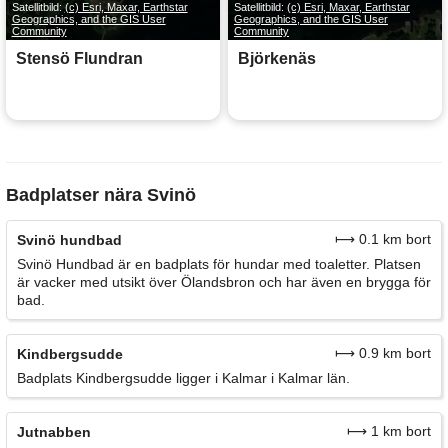
Satellitbild:
(c) Esri, Maxar, Earthstar
Satellitbild:
(c) Esri, Maxar, Earthstar
Geographics, and the GIS User
Geographics, and the GIS User
Community
Community
Stensö Flundran
Björkenäs
Badplatser nära Svinö
⟼ 0.1 km bort
Svinö hundbad
Svinö Hundbad är en badplats för hundar med toaletter. Platsen
är vacker med utsikt över Ölandsbron och har även en brygga för
bad.
⟼ 0.9 km bort
Kindbergsudde
Badplats Kindbergsudde ligger i Kalmar i Kalmar län.
⟼ 1 km bort
Jutnabben