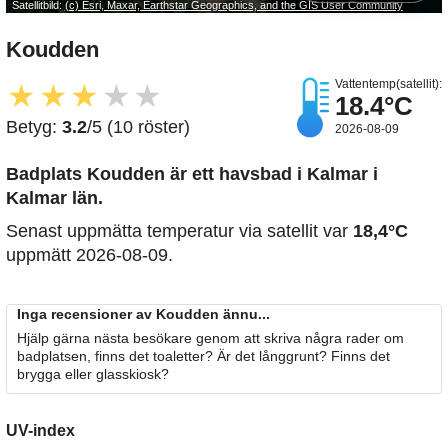
Satellitbild:
(c) Esri, Maxar, Earthstar Geographics, and the GIS User Community
Koudden
Vattentemp(satellit):
★
★
★
★
★
18.4°C
Betyg:
3.2
/5 (10 röster)
2026-08-09
Badplats Koudden är ett havsbad i Kalmar i
Kalmar län.
Senast uppmätta temperatur via satellit var
18,4°C
uppmätt 2026-08-09.
Inga recensioner av Koudden ännu...
Hjälp gärna nästa besökare genom att skriva några rader om
badplatsen, finns det toaletter? Är det långgrunt? Finns det
brygga eller glasskiosk?
UV-index