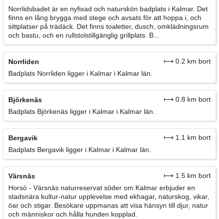
Norrlidsbadet är en nyfixad och naturskön badplats i Kalmar. Det
finns en lång brygga med stege och avsats för att hoppa i, och
sittplatser på trädäck. Det finns toaletter, dusch, omklädningsrum
och bastu, och en rullstolstillgänglig grillplats. B...
⟼ 0.2 km bort
Norrliden
Badplats Norrliden ligger i Kalmar i Kalmar län.
⟼ 0.8 km bort
Björkenäs
Badplats Björkenäs ligger i Kalmar i Kalmar län.
⟼ 1.1 km bort
Bergavik
Badplats Bergavik ligger i Kalmar i Kalmar län.
⟼ 1.5 km bort
Värsnäs
Horsö - Värsnäs naturreservat söder om Kalmar erbjuder en
stadsnära kultur-natur upplevelse med ekhagar, naturskog, vikar,
öar och stigar. Besökare uppmanas att visa hänsyn till djur, natur
och människor och hålla hunden kopplad.