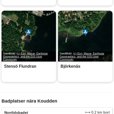
Satellitbild:
(c) Esri, Maxar, Earthstar
Satellitbild:
(c) Esri, Maxar, Earthstar
Geographics, and the GIS User
Geographics, and the GIS User
Community
Community
Stensö Flundran
Björkenäs
Badplatser nära Koudden
⟼ 0.2 km bort
Norrlidsbadet