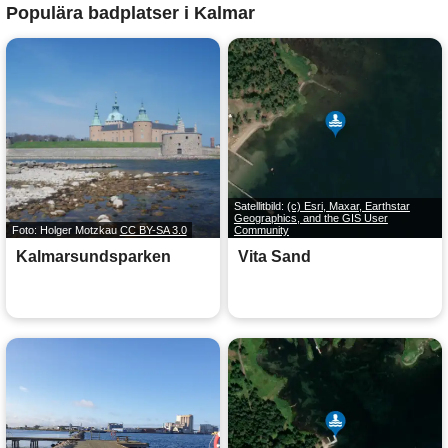
Populära badplatser i Kalmar
Satellitbild:
(c) Esri, Maxar, Earthstar
Geographics, and the GIS User
Foto: Holger Motzkau
CC BY-SA 3.0
Community
Kalmarsundsparken
Vita Sand