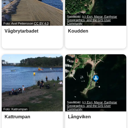
Satellitbild:
(c) Esri, Maxar, Earthstar
Geographics, and the GIS User
Foto: Axel Pettersson
CC BY 4.0
Community
Vågbrytarbadet
Koudden
Satellitbild:
(c) Esri, Maxar, Earthstar
Geographics, and the GIS User
Foto: Kattrumpan
Community
Kattrumpan
Långviken