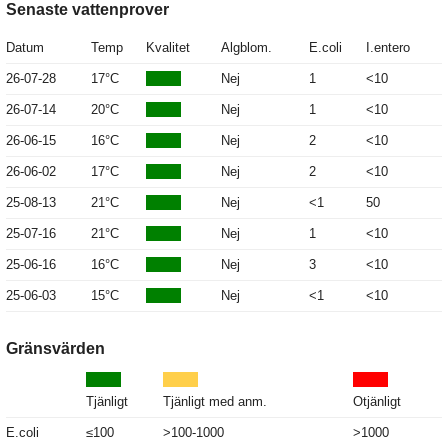
Senaste vattenprover
Datum
Temp
Kvalitet
Algblom.
E.coli
I.entero
26-07-28
17°C
Nej
1
<10
26-07-14
20°C
Nej
1
<10
26-06-15
16°C
Nej
2
<10
26-06-02
17°C
Nej
2
<10
25-08-13
21°C
Nej
<1
50
25-07-16
21°C
Nej
1
<10
25-06-16
16°C
Nej
3
<10
25-06-03
15°C
Nej
<1
<10
Gränsvärden
Tjänligt
Tjänligt med anm.
Otjänligt
E.coli
≤100
>100-1000
>1000