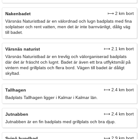
⟼ 2 km bort
Nakenbadet
Värsnäs Naturistbad är en välordnad och lugn badplats med fina
solplatser och rent vatten, men det är inte barnvänligt, dålig väg
till badet.
⟼ 2.1 km bort
Värsnäs naturist
Värsnäs Naturistbad är en trevlig och välorganiserad badplats
där det är fräscht och lugnt. Badet är även ett bra utflyktsmål på
vintern med grillplats och flera bord. Vägen till badet är dåligt
skyltad.
⟼ 2.4 km bort
Tallhagen
Badplats Tallhagen ligger i Kalmar i Kalmar län.
⟼ 2.4 km bort
Jutnabben
Jutnabben är en fin badplats med grillplats och bra djup.
⟼ 2.9 km bort
Svinö hundbad