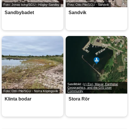
Foto: Jonas Ising/SGU - Högby-Sandby
Foto: Otto Pile/SGU - Sandvik
Sandbybadet
Sandvik
Satellitbild:
(c) Esri, Maxar, Earthstar
Geographics, and the GIS User
Foto: Otto Pile/SGU - Norra Köpingsvik
Community
Klinta bodar
Stora Rör