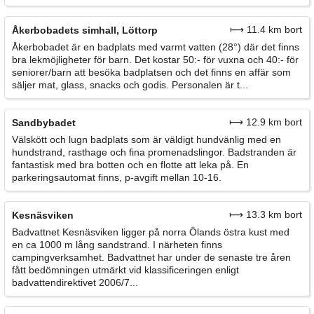
⟼ 11.4 km bort
Åkerbobadets simhall, Löttorp
Åkerbobadet är en badplats med varmt vatten (28°) där det finns
bra lekmöjligheter för barn. Det kostar 50:- för vuxna och 40:- för
seniorer/barn att besöka badplatsen och det finns en affär som
säljer mat, glass, snacks och godis. Personalen är t...
⟼ 12.9 km bort
Sandbybadet
Välskött och lugn badplats som är väldigt hundvänlig med en
hundstrand, rasthage och fina promenadslingor. Badstranden är
fantastisk med bra botten och en flotte att leka på. En
parkeringsautomat finns, p-avgift mellan 10-16.
⟼ 13.3 km bort
Kesnäsviken
Badvattnet Kesnäsviken ligger på norra Ölands östra kust med
en ca 1000 m lång sandstrand. I närheten finns
campingverksamhet. Badvattnet har under de senaste tre åren
fått bedömningen utmärkt vid klassificeringen enligt
badvattendirektivet 2006/7...