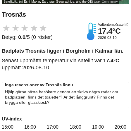
Satellitbild:
(c) Esri, Maxar, Earthstar Geographics, and the GIS User Community
Trosnäs
Vattentemp(satellit):
★
★
★
★
★
17.4°C
Betyg:
0.0
/5 (0 röster)
2026-08-10
Badplats Trosnäs
ligger i Borgholm i Kalmar län.
Senast uppmätta temperatur via satellit var
17,4°C
uppmätt 2026-08-10.
Inga recensioner av Trosnäs ännu...
Hjälp gärna nästa besökare genom att skriva några rader om
badplatsen, finns det toaletter? Är det långgrunt? Finns det
brygga eller glasskiosk?
UV-index
15:00
16:00
17:00
18:00
19:00
20:00