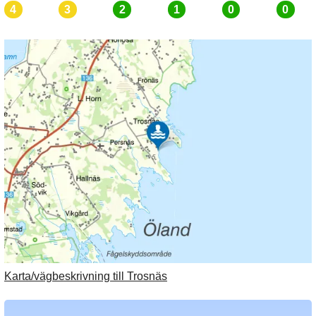
4
3
2
1
0
0
Karta/vägbeskrivning till Trosnäs