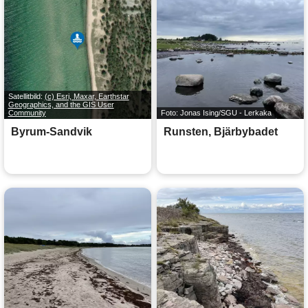
Satellitbild:
(c) Esri, Maxar, Earthstar
Geographics, and the GIS User
Community
Foto: Jonas Ising/SGU - Lerkaka
Byrum-Sandvik
Runsten, Bjärbybadet