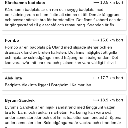
⟼ 13.5 km bort
Kårehamns badplats
Kårehamn badplats är en ren och snygg badplats med
omklädningsrum och en flotte att simma ut till. Den är långgrund
och passar särskilt bra för barnfamiljer. Det finns fikabord och det
är gångavstånd till glasscafé och restaurang. Stranden är fin ...
⟼ 15.6 km bort
Fornbo
Fornbo är en badplats på Öland med slipade stenar och en
dramatisk fond av bruten kalksten. Det finns möjlighet att grilla
och njuta av solnedgången med Blåjungfrun i bakgrunden. Det
kan vara svårt att parkera och platsen kan vara väldigt full vid...
⟼ 17.7 km bort
Äleklinta
Badplats Äleklinta ligger i Borgholm i Kalmar län.
⟼ 18.9 km bort
Byrum-Sandvik
Byrums Sandvik är en mjuk sandstrand med långgrunt vatten,
bra för barn, och raukar i närheten. Parkering kan vara svår
under semestertider och det finns toaletter som endast är öppna
under semestertider. Solnedgångarna är vackra och stranden är
o...