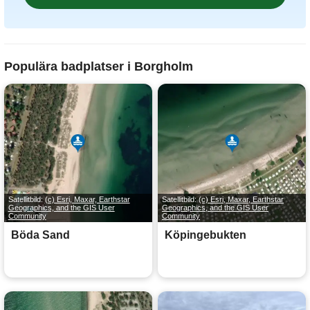
Populära badplatser i Borgholm
Satellitbild:
(c) Esri, Maxar, Earthstar
Satellitbild:
(c) Esri, Maxar, Earthstar
Geographics, and the GIS User
Geographics, and the GIS User
Community
Community
Böda Sand
Köpingebukten