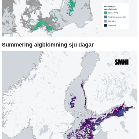
Summering algblomning sju dagar