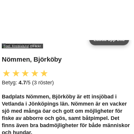
Ladda upp bild
Foto: Kristinelund
@Flickr.
Nömmen, Björköby
★
★
★
★
★
Betyg:
4.7
/5 (3 röster)
Badplats Nömmen, Björköby är ett insjöbad i
Vetlanda i Jönköpings län. Nömmen är en vacker
sjö med många öar och gott om möjligheter för
fiske av abborre och gös, samt båtpimpel. Det
finns även bra badmöjligheter för både människor
och hundar.