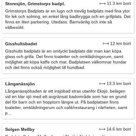
⟼ 11.3 km bort
Storesjön, Grimstorps badpl.
Grimstorps Badplats är en lugn och trevlig badplats med fina ytor
för lek och solning, en enkel lång badbrygga och en grillplats. Det
finns en liten parkering. Utedass. Barnvänlig och inte så
välbesökt.
⟼ 12 km bort
Gisshultsbadet
Gisshults badplats är en omtyckt badplats där man kan köpa
glass och grilla. Det finns toaletter och omklädningsrum, samt
möjlighet att köpa kaffe och mat. Badplatsen välkomnar hundar
och det finns också möjlighet till hundbad.
⟼ 13.3 km bort
Långanässjön
Långanässjöbaden är ett insjöbad strax utanför Eksjö, belägen
vid en klar sjö med ett avgränsat badområde som har en grund
del för barn och en hopptorn längre ut. På badplatsen finns
toaletter, omklädningsrum och café/restaurang i närheten, samt
p...
⟼ 14.6 km bort
Solgen Mellby