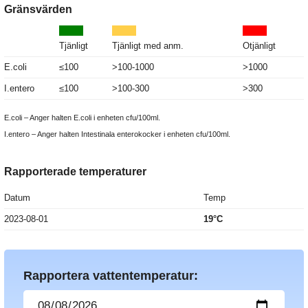
Gränsvärden
Tjänligt
Tjänligt med anm.
Otjänligt
E.coli
≤100
>100-1000
>1000
I.entero
≤100
>100-300
>300
E.coli – Anger halten E.coli i enheten cfu/100ml.
I.entero – Anger halten Intestinala enterokocker i enheten cfu/100ml.
Rapporterade temperaturer
Datum
Temp
2023-08-01
19°C
Rapportera vattentemperatur: