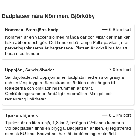
Badplatser nära Nömmen, Björköby
⟼ 6.9 km bort
Nömmen, Stensjöns badpl.
Nömmen är en vacker sjö med många öar och vikar där man kan
fiska abborre och gös. Det finns en båtramp i Pallarpaviken, men
parkeringsplatserna är begränsade. Platsen är också bra för att
bada med hundar.
⟼ 7.6 km bort
Uppsjön, Sandsjöbadet
Sandsjöbadet vid Uppsjön är en badplats med en stor gräsyta
och en lång brygga. Sandstranden är liten och gången till
toaletterna och omklädningsrummen är brant.
Omklädningsrummen är dåligt underhållna. Minigolf och
restaurang i närheten.
⟼ 8.1 km bort
Tjurken, Bjurvik
Tjurken är en liten insjö, 1,8 km2, belägen i Vetlanda kommun.
Vid badplatsen finns en brygga. Badplatsen är liten, ej registrerad
som sk EU-bad. Badvattnet har fått bedömningen utmärkt