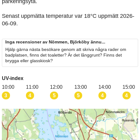
parkeringsyta.
Senast uppmätta temperatur var 18°C uppmätt 2026-
06-09.
Inga recensioner av Nömmen, Björköby ännu...
Hjälp gärna nästa besökare genom att skriva några rader om
badplatsen, finns det toaletter? Är det långgrunt? Finns det
brygga eller glasskiosk?
UV-index
10:00
11:00
12:00
13:00
14:00
15:00
3
4
5
5
4
4