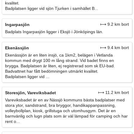
kvalitet.
Badplatsen ligger vid sjön Tjurken i samhället B...
⟼ 9.2 km bort
Ingarpasjön
Badplats Ingarpasjön ligger i Eksjö i Jönköpings län.
⟼ 9.4 km bort
Ekenässjön
Ekenässjön är en liten insjö, ca 1km2, belägen i Vetlanda
kommun med drygt 100 m lång strand. Vid badet finns en
brygga. Badplatsen är liten, ej registrerad som sk EU-bad.
Badvattnet har fått bedömningen utmärkt kvalitet.
Badplatsen ligger vid ...
⟼ 11.2 km bort
Storesjön, Vareviksbadet
Vareviksbadet är en av Nässjö kommuns bästa badplatser med
stora ytor, sandstrand, bra bryggor, handikappanpassning,
volleybollplan, kiosk, grillstuga och utomhusgym. Det är en
barnvänlig och lugn plats som är väl lämpad för camping och har
rent o...