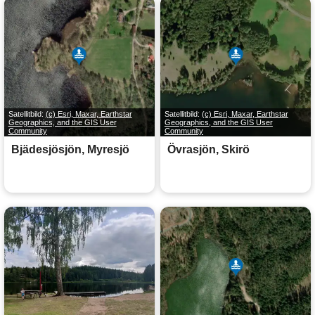
Satellitbild:
(c) Esri, Maxar, Earthstar
Satellitbild:
(c) Esri, Maxar, Earthstar
Geographics, and the GIS User
Geographics, and the GIS User
Community
Community
Bjädesjösjön, Myresjö
Övrasjön, Skirö