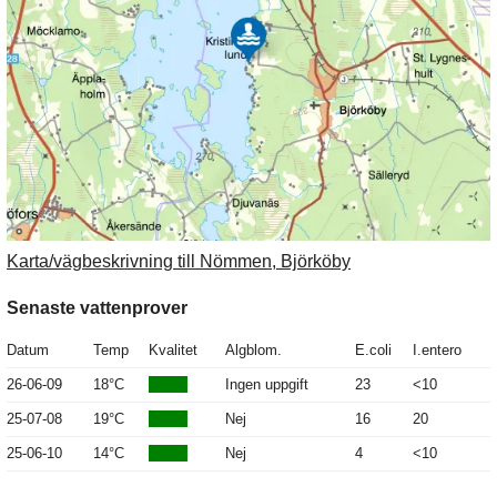
Karta/vägbeskrivning till Nömmen, Björköby
Senaste vattenprover
Datum
Temp
Kvalitet
Algblom.
E.coli
I.entero
26-06-09
18°C
Ingen uppgift
23
<10
25-07-08
19°C
Nej
16
20
25-06-10
14°C
Nej
4
<10