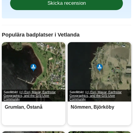
Populära badplatser i Vetlanda
Satellitbild:
(c) Esri, Maxar, Earthstar
Satellitbild:
(c) Esri, Maxar, Earthstar
Geographics, and the GIS User
Geographics, and the GIS User
Community
Community
Grumlan, Östanå
Nömmen, Björköby