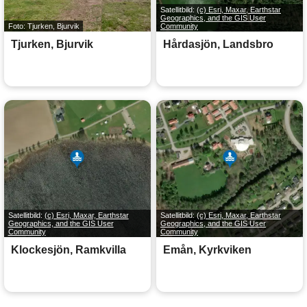
Satellitbild:
(c) Esri, Maxar, Earthstar
Geographics, and the GIS User
Foto: Tjurken, Bjurvik
Community
Tjurken, Bjurvik
Hårdasjön, Landsbro
Satellitbild:
(c) Esri, Maxar, Earthstar
Satellitbild:
(c) Esri, Maxar, Earthstar
Geographics, and the GIS User
Geographics, and the GIS User
Community
Community
Klockesjön, Ramkvilla
Emån, Kyrkviken