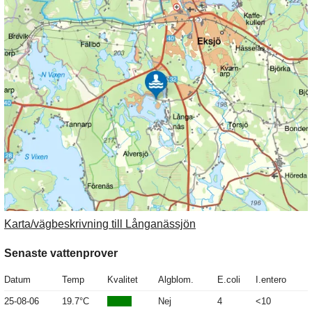
Karta/vägbeskrivning till Långanässjön
Senaste vattenprover
Datum
Temp
Kvalitet
Algblom.
E.coli
I.entero
25-08-06
19.7°C
Nej
4
<10