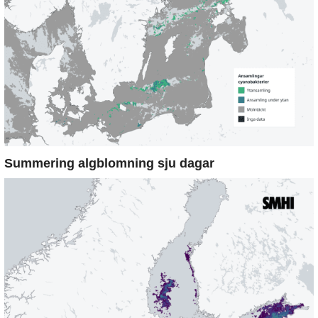
Summering algblomning sju dagar