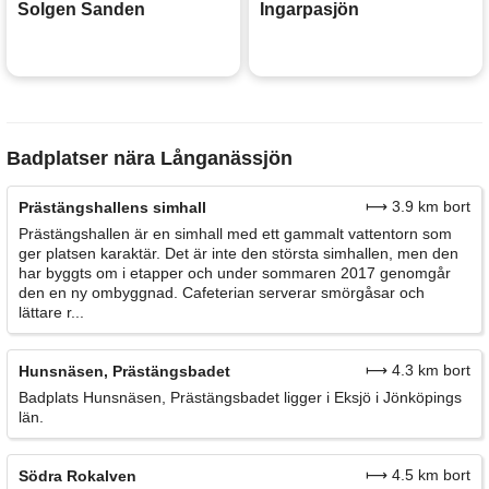
Solgen Sanden
Ingarpasjön
Badplatser nära Långanässjön
⟼ 3.9 km bort
Prästängshallens simhall
Prästängshallen är en simhall med ett gammalt vattentorn som
ger platsen karaktär. Det är inte den största simhallen, men den
har byggts om i etapper och under sommaren 2017 genomgår
den en ny ombyggnad. Cafeterian serverar smörgåsar och
lättare r...
⟼ 4.3 km bort
Hunsnäsen, Prästängsbadet
Badplats Hunsnäsen, Prästängsbadet ligger i Eksjö i Jönköpings
län.
⟼ 4.5 km bort
Södra Rokalven