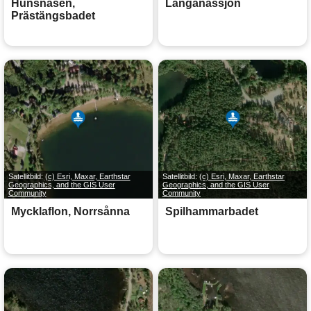
Hunsnäsen,
Långanässjön
Prästängsbadet
Satellitbild:
(c) Esri, Maxar, Earthstar
Satellitbild:
(c) Esri, Maxar, Earthstar
Geographics, and the GIS User
Geographics, and the GIS User
Community
Community
Mycklaflon, Norrsånna
Spilhammarbadet