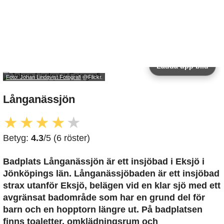
Ladda upp bild
Foto: Johan Lindqvist Fotografi
@Flickr.
Långanässjön
★
★
★
★
★
Betyg:
4.3
/5 (6 röster)
Badplats Långanässjön är ett insjöbad i Eksjö i
Jönköpings län. Långanässjöbaden är ett insjöbad
strax utanför Eksjö, belägen vid en klar sjö med ett
avgränsat badområde som har en grund del för
barn och en hopptorn längre ut. På badplatsen
finns toaletter, omklädningsrum och