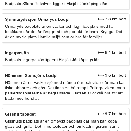
Badplats Södra Rokalven ligger i Eksjö i Jönköpings län.
⟼ 7.8 km bort
Sjunnarydssjön Ormaryds badpl.
Ormaryds badplats är en vacker och lugn badplats med få
besökare där det är långgrunt och perfekt för barn. Brygga. Det
är en mysig plats i lantlig miljö som är bra för familjer.
⟼ 8.4 km bort
Ingarpasjön
Badplats Ingarpasjön ligger i Eksjö i Jönköpings län.
⟼ 9.6 km bort
Nömmen, Stensjöns badpl.
Nömmen är en vacker sjö med många öar och vikar där man kan
fiska abborre och gös. Det finns en båtramp i Pallarpaviken, men
parkeringsplatserna är begränsade. Platsen är också bra för att
bada med hundar.
⟼ 9.7 km bort
Gisshultsbadet
Gisshults badplats är en omtyckt badplats där man kan köpa
glass och grilla. Det finns toaletter och omklädningsrum, samt