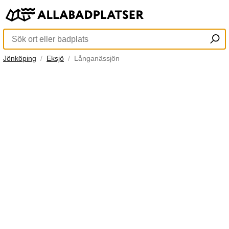
Jönköping
Eksjö
Långanässjön