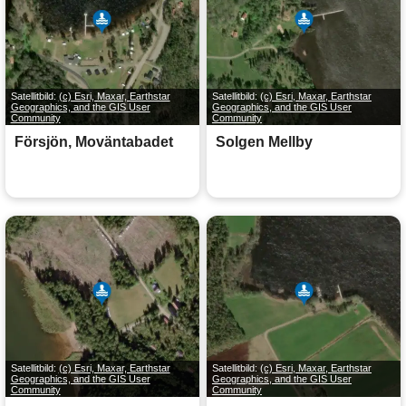
Satellitbild:
(c) Esri, Maxar, Earthstar
Satellitbild:
(c) Esri, Maxar, Earthstar
Geographics, and the GIS User
Geographics, and the GIS User
Community
Community
Försjön, Moväntabadet
Solgen Mellby
Satellitbild:
(c) Esri, Maxar, Earthstar
Satellitbild:
(c) Esri, Maxar, Earthstar
Geographics, and the GIS User
Geographics, and the GIS User
Community
Community