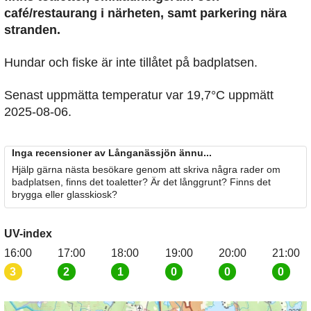
café/restaurang i närheten, samt parkering nära
stranden.
Hundar och fiske är inte tillåtet på badplatsen.
Senast uppmätta temperatur var 19,7°C uppmätt
2025-08-06.
Inga recensioner av Långanässjön ännu...
Hjälp gärna nästa besökare genom att skriva några rader om
badplatsen, finns det toaletter? Är det långgrunt? Finns det
brygga eller glasskiosk?
UV-index
16:00
17:00
18:00
19:00
20:00
21:00
3
2
1
0
0
0