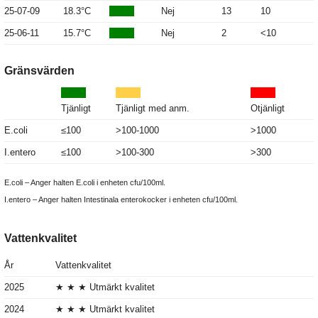
25-07-09
18.3°C
Nej
13
10
25-06-11
15.7°C
Nej
2
<10
Gränsvärden
Tjänligt
Tjänligt med anm.
Otjänligt
E.coli
≤100
>100-1000
>1000
I.entero
≤100
>100-300
>300
E.coli – Anger halten E.coli i enheten cfu/100ml.
I.entero – Anger halten Intestinala enterokocker i enheten cfu/100ml.
Vattenkvalitet
År
Vattenkvalitet
2025
★ ★ ★ Utmärkt kvalitet
2024
★ ★ ★ Utmärkt kvalitet