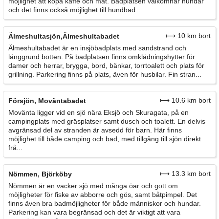
möjlighet att köpa kaffe och mat. Badplatsen välkomnar hundar
och det finns också möjlighet till hundbad.
⟼ 10 km bort
Älmeshultasjön,Älmeshultabadet
Älmeshultabadet är en insjöbadplats med sandstrand och
långgrund botten. På badplatsen finns omklädningshytter för
damer och herrar, brygga, bord, bänkar, torrtoalett och plats för
grillning. Parkering finns på plats, även för husbilar. Fin stran...
⟼ 10.6 km bort
Försjön, Moväntabadet
Movänta ligger vid en sjö nära Eksjö och Skuragata, på en
campingplats med gräsplatser samt dusch och toalett. En delvis
avgränsad del av stranden är avsedd för barn. Här finns
möjlighet till både camping och bad, med tillgång till sjön direkt
frå...
⟼ 13.3 km bort
Nömmen, Björköby
Nömmen är en vacker sjö med många öar och gott om
möjligheter för fiske av abborre och gös, samt båtpimpel. Det
finns även bra badmöjligheter för både människor och hundar.
Parkering kan vara begränsad och det är viktigt att vara