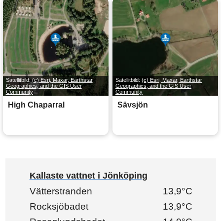
Satellitbild:
(c) Esri, Maxar, Earthstar
Satellitbild:
(c) Esri, Maxar, Earthstar
Geographics, and the GIS User
Geographics, and the GIS User
Community
Community
High Chaparral
Sävsjön
Kallaste vattnet i Jönköping
Vätterstranden
13,9°C
Rocksjöbadet
13,9°C