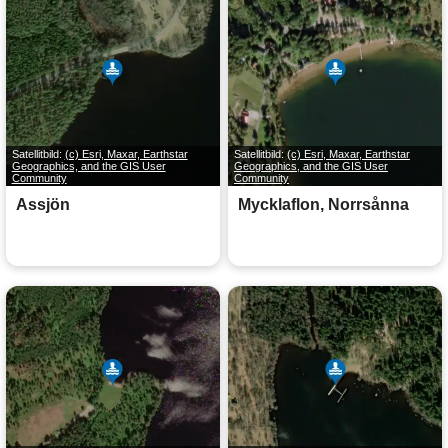
Satellitbild:
(c) Esri, Maxar, Earthstar
Satellitbild:
(c) Esri, Maxar, Earthstar
Geographics, and the GIS User
Geographics, and the GIS User
Community
Community
Assjön
Mycklaflon, Norrsånna