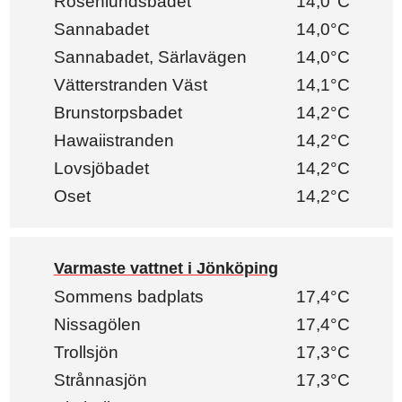
Rosenlundsbadet
14,0°C
Sannabadet
14,0°C
Sannabadet, Särlavägen
14,0°C
Vätterstranden Väst
14,1°C
Brunstorpsbadet
14,2°C
Hawaiistranden
14,2°C
Lovsjöbadet
14,2°C
Oset
14,2°C
Varmaste vattnet i Jönköping
Sommens badplats
17,4°C
Nissagölen
17,4°C
Trollsjön
17,3°C
Strånnasjön
17,3°C