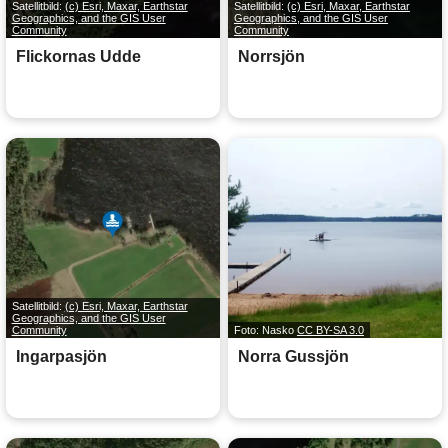
Satellitbild:
(c) Esri, Maxar, Earthstar
Satellitbild:
(c) Esri, Maxar, Earthstar
Geographics, and the GIS User
Geographics, and the GIS User
Community
Community
Flickornas Udde
Norrsjön
Satellitbild:
(c) Esri, Maxar, Earthstar
Geographics, and the GIS User
Community
Foto: Nasko
CC BY-SA 3.0
Ingarpasjön
Norra Gussjön