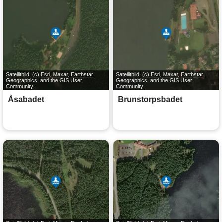
Satellitbild:
(c) Esri, Maxar, Earthstar
Satellitbild:
(c) Esri, Maxar, Earthstar
Geographics, and the GIS User
Geographics, and the GIS User
Community
Community
Åsabadet
Brunstorpsbadet