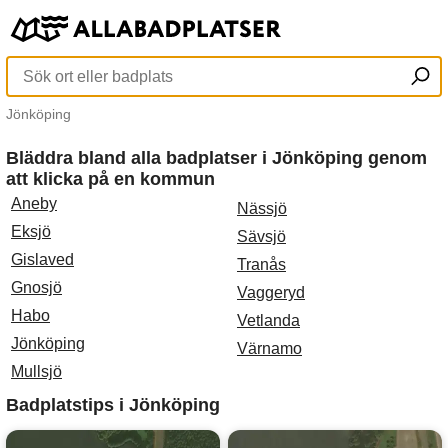
Jönköping
Bläddra bland alla badplatser i Jönköping genom
att klicka på en kommun
Aneby
Nässjö
Eksjö
Sävsjö
Gislaved
Tranås
Gnosjö
Vaggeryd
Habo
Vetlanda
Jönköping
Värnamo
Mullsjö
Badplatstips i Jönköping