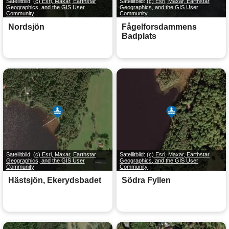
Satellitbild:
(c) Esri, Maxar, Earthstar
Satellitbild:
(c) Esri, Maxar, Earthstar
Geographics, and the GIS User
Geographics, and the GIS User
Community
Community
Nordsjön
Fågelforsdammens
Badplats
Satellitbild:
(c) Esri, Maxar, Earthstar
Satellitbild:
(c) Esri, Maxar, Earthstar
Geographics, and the GIS User
Geographics, and the GIS User
Community
Community
Hästsjön, Ekerydsbadet
Södra Fyllen