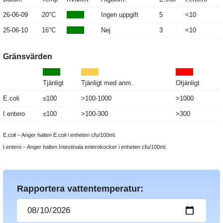
26-06-09
20°C
Ingen uppgift
5
<10
25-06-10
16°C
Nej
3
<10
Gränsvärden
Tjänligt
Tjänligt med anm.
Otjänligt
E.coli
≤100
>100-1000
>1000
I.entero
≤100
>100-300
>300
E.coli – Anger halten E.coli i enheten cfu/100ml.
I.entero – Anger halten Intestinala enterokocker i enheten cfu/100ml.
Rapportera vattentemperatur: