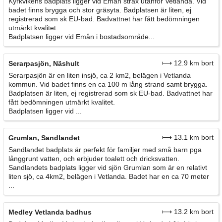
Kyrkvikens badplats ligger vid Emån strax utanför Vetlanda. Vid
badet finns brygga och stor gräsyta. Badplatsen är liten, ej
registrerad som sk EU-bad. Badvattnet har fått bedömningen
utmärkt kvalitet.
Badplatsen ligger vid Emån i bostadsområde...
⟼ 12.9 km bort
Serarpasjön, Näshult
Serarpasjön är en liten insjö, ca 2 km2, belägen i Vetlanda
kommun. Vid badet finns en ca 100 m lång strand samt brygga.
Badplatsen är liten, ej registrerad som sk EU-bad. Badvattnet har
fått bedömningen utmärkt kvalitet.
Badplatsen ligger vid ...
⟼ 13.1 km bort
Grumlan, Sandlandet
Sandlandet badplats är perfekt för familjer med små barn pga
långgrunt vatten, och erbjuder toalett och dricksvatten.
Sandlandets badplats ligger vid sjön Grumlan som är en relativt
liten sjö, ca 4km2, belägen i Vetlanda. Badet har en ca 70 meter
...
⟼ 13.2 km bort
Medley Vetlanda badhus