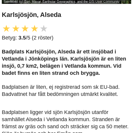
Satellitbild:
(c) Esri, Maxar, Earthstar Geographics, and the GIS User Community
Karlsjösjön, Alseda
★
★
★
★
★
Betyg:
3.5
/5 (2 röster)
Badplats Karlsjösjön, Alseda är ett insjöbad i
Vetlanda i Jönköpings län. Karlsjösjön är en liten
insjö, 0,7 km2, belägen i Vetlanda kommun. Vid
badet finns en liten strand och brygga.
Badplatsen är liten, ej registrerad som sk EU-bad.
Badvattnet har fått bedömningen utmärkt kvalitet.
Badplatsen ligger vid sjön Karlsjösjön utanför
samhället Alseda i Vetlanda kommun. Stranden är
främst av gräs och sand och sträcker sig ca 50 meter.