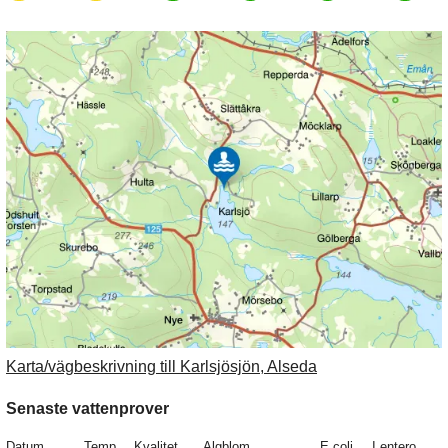
Karta/vägbeskrivning till Karlsjösjön, Alseda
Senaste vattenprover
Datum
Temp
Kvalitet
Algblom.
E.coli
I.entero