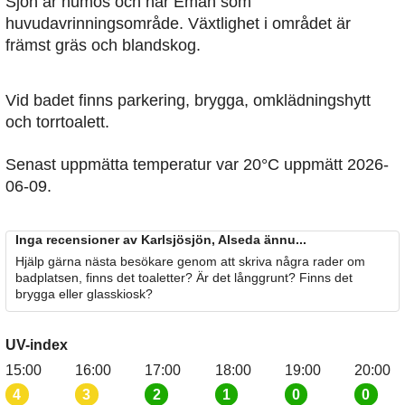
Sjön är humös och har Emån som
huvudavrinningsområde. Växtlighet i området är
främst gräs och blandskog.
Vid badet finns parkering, brygga, omklädningshytt
och torrtoalett.
Senast uppmätta temperatur var 20°C uppmätt 2026-
06-09.
Inga recensioner av Karlsjösjön, Alseda ännu...
Hjälp gärna nästa besökare genom att skriva några rader om
badplatsen, finns det toaletter? Är det långgrunt? Finns det
brygga eller glasskiosk?
UV-index
15:00
16:00
17:00
18:00
19:00
20:00
4
3
2
1
0
0