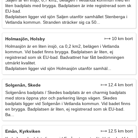
Saljen är en insjö, 6,7 km2, belägen i Vetlanda kommun med en
liten badplats med brygga. Badplatsen är inte registrerad som sk
EU-bad.
Badplatsen ligger vid sjön Saljen utanför samhället Stenberga i
Vetlanda kommun. Stranden sträcker sig ca 50...
⟼ 10 km bort
Holmasjön, Holsby
Holmasjön är en liten insjö, ca 0,2 km2, belägen i Vetlanda
kommun. Vid badet finns brygga. Badplatsen är liten, ej
registrerad som sk EU-bad. Badvattnet har fått bedömningen
utmärkt kvalitet.
Badplatsen ligger vid sjön Holmasjön utanför samhäl...
⟼ 12.4 km bort
Solgenån, Skede
Solgenåns badplats / Skedes badplats är en charmig badplats
med stora öppna ytor och parkering längs vägen. Skedes
badplats ligger vid Solgenån i Vetlanda kommun. Vid badet finns
en brygga. Badplatsen är liten, ej registrerad som sk EU-bad.
Ba...
⟼ 12.5 km bort
Emån, Kyrkviken