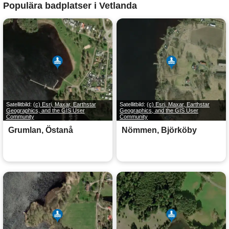
Populära badplatser i Vetlanda
Satellitbild:
(c) Esri, Maxar, Earthstar
Satellitbild:
(c) Esri, Maxar, Earthstar
Geographics, and the GIS User
Geographics, and the GIS User
Community
Community
Grumlan, Östanå
Nömmen, Björköby