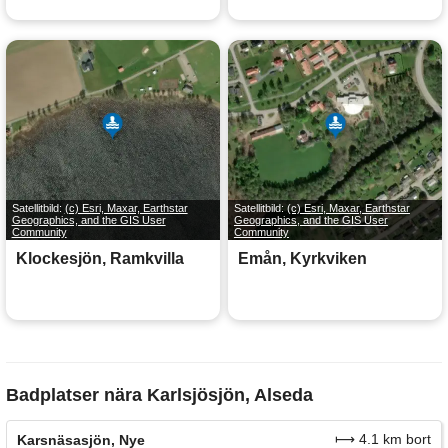
Satellitbild:
(c) Esri, Maxar, Earthstar
Satellitbild:
(c) Esri, Maxar, Earthstar
Geographics, and the GIS User
Geographics, and the GIS User
Community
Community
Klockesjön, Ramkvilla
Emån, Kyrkviken
Badplatser nära Karlsjösjön, Alseda
⟼ 4.1 km bort
Karsnäsasjön, Nye