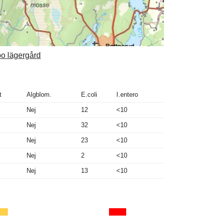
ebo lägergård
t
Algblom.
E.coli
I.entero
Nej
12
<10
Nej
32
<10
Nej
23
<10
Nej
2
<10
Nej
13
<10