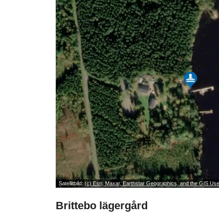
Satellitbild:
(c) Esri, Maxar, Earthstar Geographics, and the GIS U
Brittebo lägergård