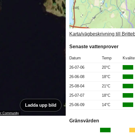
Karta/vägbeskrivning till Britt
Senaste vattenprover
Datum
Temp
Kvalite
26-07-06
20°C
26-06-08
18°C
25-08-04
21°C
25-07-07
18°C
Ladda upp bild
25-06-09
14°C
ser Community
Gränsvärden