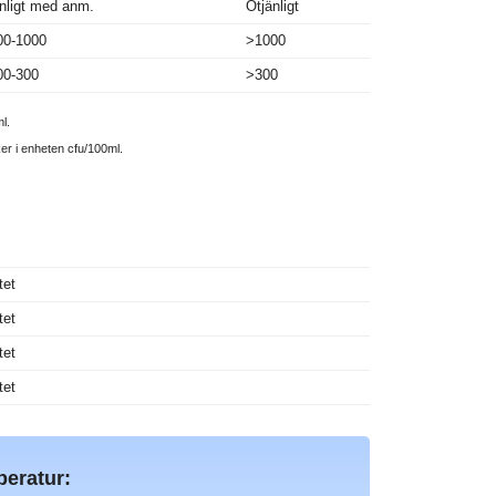
nligt med anm.
Otjänligt
00-1000
>1000
00-300
>300
l.
ker i enheten cfu/100ml.
tet
tet
tet
tet
peratur: