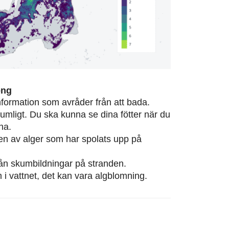
ong
information som avråder från att bada.
rumligt. Du ska kunna se dina fötter när du
na.
eten av alger som har spolats upp på
från skumbildningar på stranden.
m i vattnet, det kan vara algblomning.