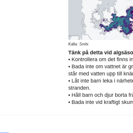
Källa: Smhi.
Tänk på detta vid algsäs
• Kontrollera om det finns 
• Bada inte om vattnet är g
står med vatten upp till knä
• Låt inte barn leka i närh
stranden.
• Håll barn och djur borta 
• Bada inte vid kraftigt sku