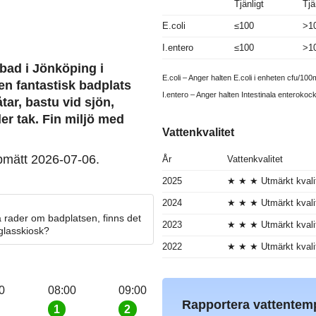
Tjänligt
Tjä
E.coli
≤100
>1
I.entero
≤100
>1
öbad i Jönköping i
E.coli – Anger halten E.coli i enheten cfu/100m
en fantastisk badplats
I.entero – Anger halten Intestinala enterokoc
tar, bastu vid sjön,
er tak. Fin miljö med
Vattenkvalitet
pmätt 2026-07-06.
År
Vattenkvalitet
2025
★ ★ ★ Utmärkt kvali
2024
★ ★ ★ Utmärkt kvali
 rader om badplatsen, finns det
2023
★ ★ ★ Utmärkt kvali
 glasskiosk?
2022
★ ★ ★ Utmärkt kvali
0
08:00
09:00
Rapportera vattentem
1
2