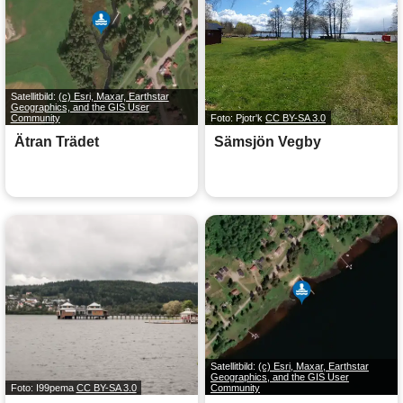
Satellitbild:
(c) Esri, Maxar, Earthstar
Geographics, and the GIS User
Community
Foto: Pjotr'k
CC BY-SA 3.0
Ätran Trädet
Sämsjön Vegby
Satellitbild:
(c) Esri, Maxar, Earthstar
Geographics, and the GIS User
Foto: I99pema
CC BY-SA 3.0
Community