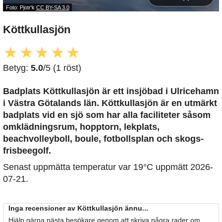
Foto: Pjotr'k
CC BY-SA 3.0
Köttkullasjön
★
★
★
★
★
Betyg:
5.0
/5 (1 röst)
Badplats Köttkullasjön är ett insjöbad i Ulricehamn
i Västra Götalands län. Köttkullasjön är en utmärkt
badplats vid en sjö som har alla faciliteter såsom
omklädningsrum, hopptorn, lekplats,
beachvolleyboll, boule, fotbollsplan och skogs-
frisbeegolf.
Senast uppmätta temperatur var 19°C uppmätt 2026-
07-21.
Inga recensioner av Köttkullasjön ännu...
Hjälp gärna nästa besökare genom att skriva några rader om