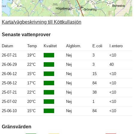
Karta/vägbeskrivning till Köttkullasjön
Senaste vattenprover
Datum
Temp
Kvalitet
Algblom.
E.coli
I.entero
26-07-21
19°C
Nej
3
<10
26-06-29
22°C
Nej
3
40
26-06-12
15°C
Nej
15
<10
25-08-12
17°C
Nej
84
<10
25-07-21
22°C
Nej
38
<10
25-07-02
20°C
Nej
1
<10
25-06-10
15°C
Nej
84
<10
Gränsvärden