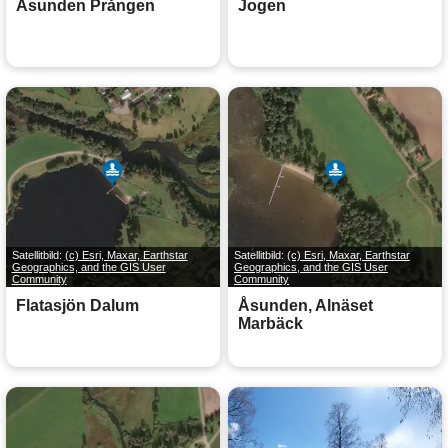
Åsunden Prången
Jogen
Satellitbild:
(c) Esri, Maxar, Earthstar
Satellitbild:
(c) Esri, Maxar, Earthstar
Geographics, and the GIS User
Geographics, and the GIS User
Community
Community
Flatasjön Dalum
Åsunden, Alnäset
Marbäck