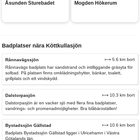
Åsunden Sturebadet
Mogden Hökerum
Badplatser nära Köttkullasjön
⟼ 5.6 km bort
Rånnavägssjön
Rånnavägs badplats har sandstrand och intilliggande gräsyta för
solbad. På platsen finns omklädningshytter, bänkar, toalett,
grillplats och ett vindskydd.
⟼ 10.3 km bort
Dalstorpasjön
Dalstorpasjön är en vacker sjö med flera fina badplatser,
vandrings- och promenadmöjligheter. Bra blåbärsställen!
⟼ 10.6 km bort
Bystadssjön Gällstad
Badplats Bystadssjön Gällstad ligger i Ulricehamn i Västra
Götalands län.