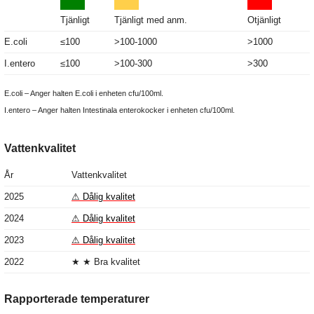
Tjänligt
Tjänligt med anm.
Otjänligt
E.coli
≤100
>100-1000
>1000
I.entero
≤100
>100-300
>300
E.coli – Anger halten E.coli i enheten cfu/100ml.
I.entero – Anger halten Intestinala enterokocker i enheten cfu/100ml.
Vattenkvalitet
År
Vattenkvalitet
2025
⚠ Dålig kvalitet
2024
⚠ Dålig kvalitet
2023
⚠ Dålig kvalitet
2022
★ ★ Bra kvalitet
Rapporterade temperaturer