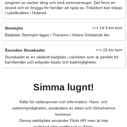
omgiven av vacker skog och små sommarstugor. Det finns en
strand och en brygga för familjer att njuta av. Fiskekort kan köpas
i cykelbutiken i Hulared.
⟼ 14.9 km bort
Stomsjön
Badplats Stomsjön ligger i Tranemo i Västra Götalands län.
⟼ 15 km bort
Åsunden Sturebadet
Sturebadet är en välskött badplats i närheten som är perfekt för
barnfamiljer och erbjuder bastu och badmöjligheter.
Simma lugnt!
Källa för vattenprover och information: Havs- och
vattenmyndigheten, användare av sidan och Ulricehamns
kommun.
Denna webbplats använder Flickr API men är inte
godkänd eller certifierad av Flickr.