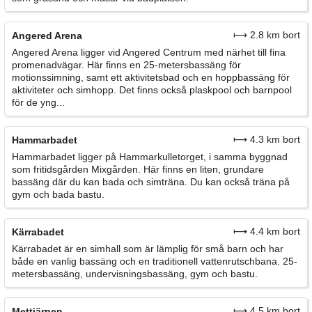
⟼ 2.8 km bort
Angered Arena
Angered Arena ligger vid Angered Centrum med närhet till fina
promenadvägar. Här finns en 25-metersbassäng för
motionssimning, samt ett aktivitetsbad och en hoppbassäng för
aktiviteter och simhopp. Det finns också plaskpool och barnpool
för de yng...
⟼ 4.3 km bort
Hammarbadet
Hammarbadet ligger på Hammarkulletorget, i samma byggnad
som fritidsgården Mixgården. Här finns en liten, grundare
bassäng där du kan bada och simträna. Du kan också träna på
gym och bada bastu.
⟼ 4.4 km bort
Kärrabadet
Kärrabadet är en simhall som är lämplig för små barn och har
både en vanlig bassäng och en traditionell vattenrutschbana. 25-
metersbassäng, undervisningsbassäng, gym och bastu.
⟼ 4.5 km bort
Mettjärnen