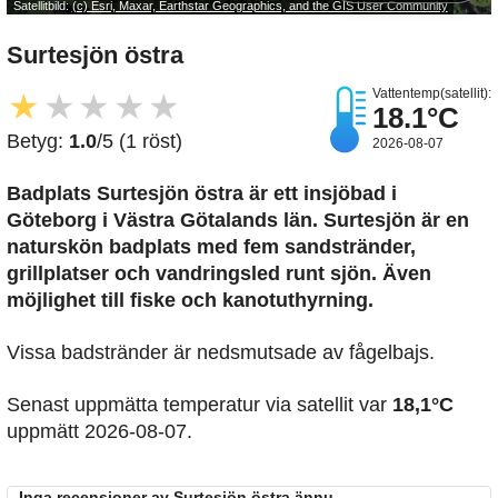
Satellitbild:
(c) Esri, Maxar, Earthstar Geographics, and the GIS User Community
Surtesjön östra
Vattentemp(satellit):
★
★
★
★
★
18.1°C
Betyg:
1.0
/5 (1 röst)
2026-08-07
Badplats Surtesjön östra är ett insjöbad i
Göteborg i Västra Götalands län. Surtesjön är en
naturskön badplats med fem sandstränder,
grillplatser och vandringsled runt sjön. Även
möjlighet till fiske och kanotuthyrning.
Vissa badstränder är nedsmutsade av fågelbajs.
Senast uppmätta temperatur via satellit var
18,1°C
uppmätt 2026-08-07.
Inga recensioner av Surtesjön östra ännu...