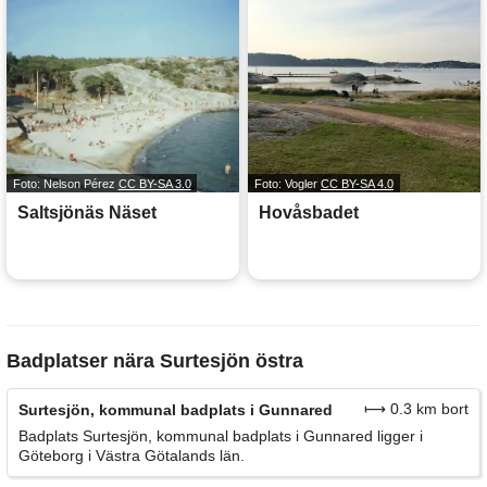
Foto: Nelson Pérez
CC BY-SA 3.0
Foto: Vogler
CC BY-SA 4.0
Saltsjönäs Näset
Hovåsbadet
Badplatser nära Surtesjön östra
⟼ 0.3 km bort
Surtesjön, kommunal badplats i Gunnared
Badplats Surtesjön, kommunal badplats i Gunnared ligger i
Göteborg i Västra Götalands län.