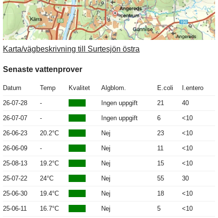
Karta/vägbeskrivning till Surtesjön östra
Senaste vattenprover
Datum
Temp
Kvalitet
Algblom.
E.coli
I.entero
26-07-28
-
Ingen uppgift
21
40
26-07-07
-
Ingen uppgift
6
<10
26-06-23
20.2°C
Nej
23
<10
26-06-09
-
Nej
11
<10
25-08-13
19.2°C
Nej
15
<10
25-07-22
24°C
Nej
55
30
25-06-30
19.4°C
Nej
18
<10
25-06-11
16.7°C
Nej
5
<10