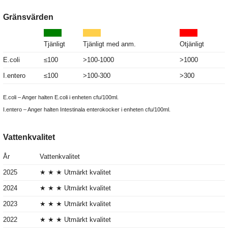
Gränsvärden
Tjänligt
Tjänligt med anm.
Otjänligt
E.coli
≤100
>100-1000
>1000
I.entero
≤100
>100-300
>300
E.coli – Anger halten E.coli i enheten cfu/100ml.
I.entero – Anger halten Intestinala enterokocker i enheten cfu/100ml.
Vattenkvalitet
År
Vattenkvalitet
2025
★ ★ ★ Utmärkt kvalitet
2024
★ ★ ★ Utmärkt kvalitet
2023
★ ★ ★ Utmärkt kvalitet
2022
★ ★ ★ Utmärkt kvalitet