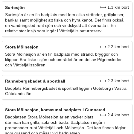
⟼ 1.3 km bort
Surtesjön
Surtesjön är en fin badplats med fem olika stränder, grillplatser,
bänkar samt möjlighet att fiska och hyra kanot. Det finns också
en vandringsled runt sjön och vindskydd att övernatta i. En
relativt stor insjö som ingår i Vättlefjälls naturreserv...
⟼ 2.2 km bort
Stora Mölnesjön
Stora Mölnesjön är en fin badplats med strand, bryggor och
klippor. Bra fiske i sjön och området är en del av Pilgrimsleden
och Vättlefjällsspåren.
⟼ 2.3 km bort
Rannebergsbadet & sporthall
Badplats Rannebergsbadet & sporthall ligger i Göteborg i Västra
Götalands län.
Stora Mölnesjön, kommunal badplats i Gunnared
⟼ 2.4 km bort
Badplatsen Stora Mölnesjön är en vacker plats
där man kan grilla, sola och bada. Badplatsen ingår i
promenader runt Vättlefjäll och Mölnesjön. Det kan finnas fåglar
som gräsand och måsar vid badplatsen.