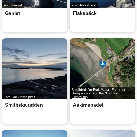
Foto: Ganlet
Foto: Fiskebäck
Ganlet
Fiskebäck
Satellitbild:
(c) Esri, Maxar, Earthstar
Geographics, and the GIS User
Foto: Vackraste plats
Community
Smithska udden
Askimsbadet