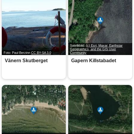
Satellitbild:
(c) Esri, Maxar, Earthstar
Geographics, and the GIS User
Foto: Paul Berzinn
CC BY-SA 3.0
Community
Vänern Skutberget
Gapern Killstabadet