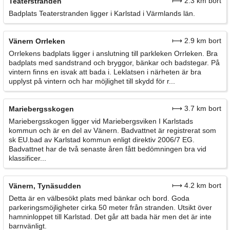
⟼ 2.3 km bort
Teaterstranden
Badplats Teaterstranden ligger i Karlstad i Värmlands län.
⟼ 2.9 km bort
Vänern Orrleken
Orrlekens badplats ligger i anslutning till parkleken Orrleken. Bra
badplats med sandstrand och bryggor, bänkar och badstegar. På
vintern finns en isvak att bada i. Leklatsen i närheten är bra
upplyst på vintern och har möjlighet till skydd för r...
⟼ 3.7 km bort
Mariebergsskogen
Mariebergsskogen ligger vid Mariebergsviken I Karlstads
kommun och är en del av Vänern. Badvattnet är registrerat som
sk EU.bad av Karlstad kommun enligt direktiv 2006/7 EG.
Badvattnet har de två senaste åren fått bedömningen bra vid
klassificer...
⟼ 4.2 km bort
Vänern, Tynäsudden
Detta är en välbesökt plats med bänkar och bord. Goda
parkeringsmöjligheter cirka 50 meter från stranden. Utsikt över
hamninloppet till Karlstad. Det går att bada här men det är inte
barnvänligt.