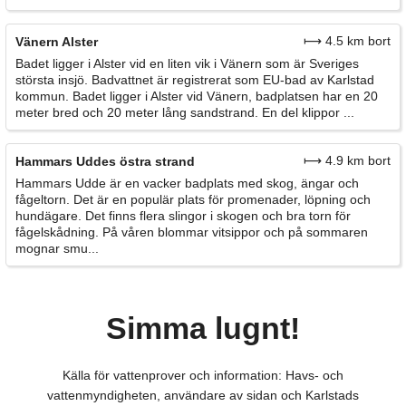
⟼ 4.5 km bort
Vänern Alster
Badet ligger i Alster vid en liten vik i Vänern som är Sveriges
största insjö. Badvattnet är registrerat som EU-bad av Karlstad
kommun. Badet ligger i Alster vid Vänern, badplatsen har en 20
meter bred och 20 meter lång sandstrand. En del klippor ...
⟼ 4.9 km bort
Hammars Uddes östra strand
Hammars Udde är en vacker badplats med skog, ängar och
fågeltorn. Det är en populär plats för promenader, löpning och
hundägare. Det finns flera slingor i skogen och bra torn för
fågelskådning. På våren blommar vitsippor och på sommaren
mognar smu...
Simma lugnt!
Källa för vattenprover och information: Havs- och
vattenmyndigheten, användare av sidan och Karlstads