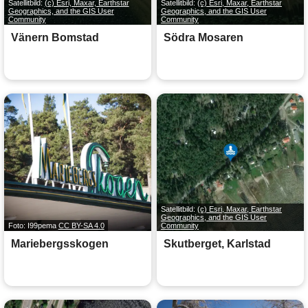
Satellitbild:
(c) Esri, Maxar, Earthstar
Satellitbild:
(c) Esri, Maxar, Earthstar
Geographics, and the GIS User
Geographics, and the GIS User
Community
Community
Vänern Bomstad
Södra Mosaren
Satellitbild:
(c) Esri, Maxar, Earthstar
Geographics, and the GIS User
Foto: I99pema
CC BY-SA 4.0
Community
Mariebergsskogen
Skutberget, Karlstad