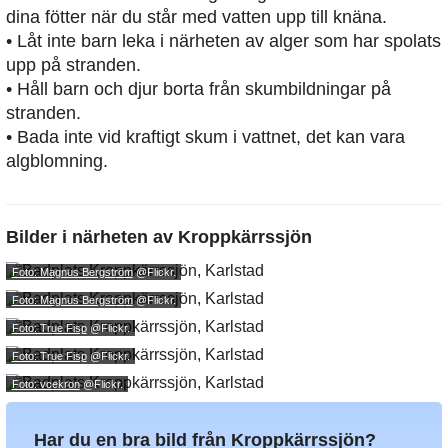
dina fötter när du står med vatten upp till knäna.
• Låt inte barn leka i närheten av alger som har spolats
upp på stranden.
• Håll barn och djur borta från skumbildningar på
stranden.
• Bada inte vid kraftigt skum i vattnet, det kan vara
algblomning.
Bilder i närheten av
Kroppkärrssjön
Foto: Magnus Bergström
@Flickr.
Foto: Magnus Bergström
@Flickr.
Foto: True Fisp
@Flickr.
Foto: True Fisp
@Flickr.
Foto: vcekron
@Flickr.
Har du en bra bild från Kroppkärrssjön?