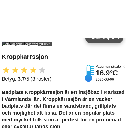
Ladda upp bild
Foto: Magnus Bergström
@Flickr.
Kroppkärrssjön
Vattentemp(satellit):
★
★
★
★
★
16.9°C
Betyg:
3.7
/5 (3 röster)
2026-08-06
Badplats Kroppkärrssjön är ett insjöbad i Karlstad
i Värmlands län. Kroppkärrssjön är en vacker
badplats där det finns en sandstrand, grillplats
och möjlighet att fiska. Det är en populär plats
med mycket folk som är perfekt för en promenad
eller cykeltur längs sjön.