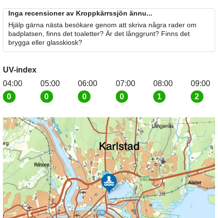
Inga recensioner av Kroppkärrssjön ännu...
Hjälp gärna nästa besökare genom att skriva några rader om
badplatsen, finns det toaletter? Är det långgrunt? Finns det
brygga eller glasskiosk?
UV-index
04:00
05:00
06:00
07:00
08:00
09:00
0
0
0
0
1
2