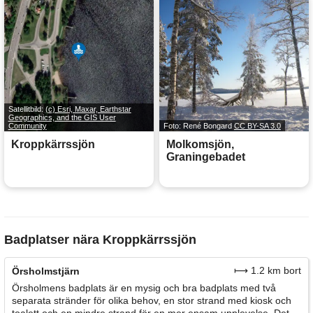
Satellitbild:
(c) Esri, Maxar, Earthstar
Geographics, and the GIS User
Community
Foto: René Bongard
CC BY-SA 3.0
Kroppkärrssjön
Molkomsjön,
Graningebadet
Badplatser nära Kroppkärrssjön
⟼ 1.2 km bort
Örsholmstjärn
Örsholmens badplats är en mysig och bra badplats med två
separata stränder för olika behov, en stor strand med kiosk och