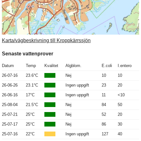
Karta/vägbeskrivning till Kroppkärrssjön
Senaste vattenprover
Datum
Temp
Kvalitet
Algblom.
E.coli
I.entero
26-07-16
23.6°C
Nej
10
10
26-06-26
23.1°C
Ingen uppgift
23
20
26-06-16
17°C
Ingen uppgift
11
<10
25-08-04
21.5°C
Nej
84
50
25-07-21
25°C
Nej
52
20
25-07-17
25°C
Nej
86
30
25-07-16
22°C
Ingen uppgift
127
40