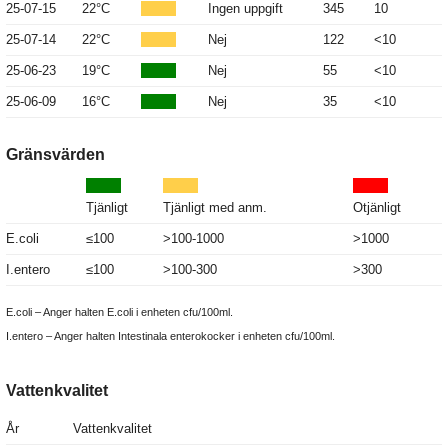
25-07-15
22°C
Ingen uppgift
345
10
25-07-14
22°C
Nej
122
<10
25-06-23
19°C
Nej
55
<10
25-06-09
16°C
Nej
35
<10
Gränsvärden
Tjänligt
Tjänligt med anm.
Otjänligt
E.coli
≤100
>100-1000
>1000
I.entero
≤100
>100-300
>300
E.coli – Anger halten E.coli i enheten cfu/100ml.
I.entero – Anger halten Intestinala enterokocker i enheten cfu/100ml.
Vattenkvalitet
År
Vattenkvalitet