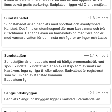
toalett och en mindre strand för en mer ensam upplevelse. Det
finns också gratis parkering. Badplatsen ligger vid Örsholmstjär...
⟼ 1.3 km bort
Sundstabadet
Sundstabadet är en badplats med sporthall och äventyrsbad i
Karlstad. Det finns en utomhuspool där man kan simma och två
rutschbanor. Här finns även en barnavdelning med flera pooler
med varmare vatten för de minsta och figurer av Inger och Lasse
...
⟼ 1.4 km bort
Sundstatjärn
Sundstatjärn är en badplats med ett härligt promenadstråk runt
sjön i Sundsta. Sundstatjärn är en sk restsjö som avsnörts av
Klarälven. Inga synliga till eller utlopp. Badvattnet är registrerat
som sk EU-bad av Karlstad kommun.
Badplatsen lig...
⟼ 2.1 km bort
Sangrundsbryggan
Badplats Sangrundsbryggan ligger i Karlstad i Värmlands län.