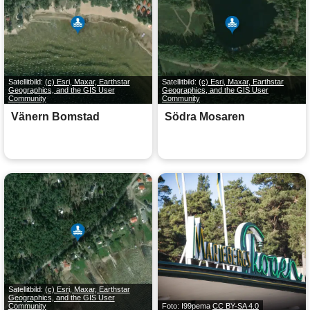
Satellitbild:
(c) Esri, Maxar, Earthstar
Satellitbild:
(c) Esri, Maxar, Earthstar
Geographics, and the GIS User
Geographics, and the GIS User
Community
Community
Vänern Bomstad
Södra Mosaren
Satellitbild:
(c) Esri, Maxar, Earthstar
Geographics, and the GIS User
Community
Foto: I99pema
CC BY-SA 4.0