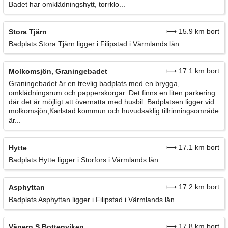
Badet har omklädningshytt, torrklo...
⟼ 15.9 km bort
Stora Tjärn
Badplats Stora Tjärn ligger i Filipstad i Värmlands län.
⟼ 17.1 km bort
Molkomsjön, Graningebadet
Graningebadet är en trevlig badplats med en brygga,
omklädningsrum och papperskorgar. Det finns en liten parkering
där det är möjligt att övernatta med husbil. Badplatsen ligger vid
molkomsjön,Karlstad kommun och huvudsaklig tillrinningsområde
är...
⟼ 17.1 km bort
Hytte
Badplats Hytte ligger i Storfors i Värmlands län.
⟼ 17.2 km bort
Asphyttan
Badplats Asphyttan ligger i Filipstad i Värmlands län.
⟼ 17.8 km bort
Vänern S Bottenviken