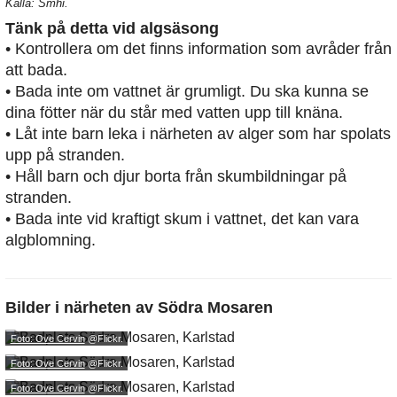
Källa: Smhi.
Tänk på detta vid algsäsong
• Kontrollera om det finns information som avråder från
att bada.
• Bada inte om vattnet är grumligt. Du ska kunna se
dina fötter när du står med vatten upp till knäna.
• Låt inte barn leka i närheten av alger som har spolats
upp på stranden.
• Håll barn och djur borta från skumbildningar på
stranden.
• Bada inte vid kraftigt skum i vattnet, det kan vara
algblomning.
Bilder i närheten av
Södra Mosaren
Foto: Ove Cervin
@Flickr.
Foto: Ove Cervin
@Flickr.
Foto: Ove Cervin
@Flickr.