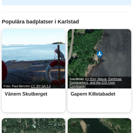
Populära badplatser i Karlstad
Satellitbild:
(c) Esri, Maxar, Earthstar
Geographics, and the GIS User
Foto: Paul Berzinn
CC BY-SA 3.0
Community
Vänern Skutberget
Gapern Killstabadet