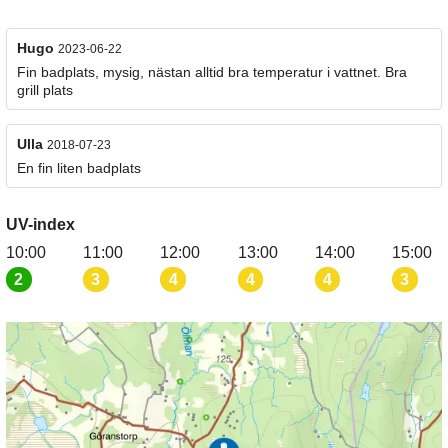
Hugo
2023-06-22
Fin badplats, mysig, nästan alltid bra temperatur i vattnet. Bra
grill plats
Ulla
2018-07-23
En fin liten badplats
UV-index
10:00
11:00
12:00
13:00
14:00
15:00
2
3
4
4
4
3