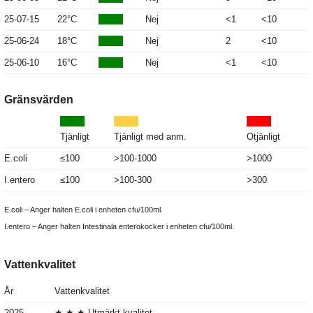
25-07-15
22°C
Nej
<1
<10
25-06-24
18°C
Nej
2
<10
25-06-10
16°C
Nej
<1
<10
Gränsvärden
Tjänligt
Tjänligt med anm.
Otjänligt
E.coli
≤100
>100-1000
>1000
I.entero
≤100
>100-300
>300
E.coli – Anger halten E.coli i enheten cfu/100ml.
I.entero – Anger halten Intestinala enterokocker i enheten cfu/100ml.
Vattenkvalitet
År
Vattenkvalitet
2025
★ ★ ★ Utmärkt kvalitet