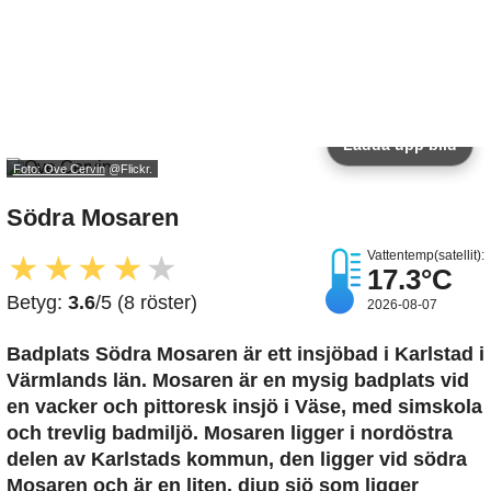
Ladda upp bild
Foto: Ove Cervin
@Flickr.
Södra Mosaren
Vattentemp(satellit):
★
★
★
★
★
17.3°C
Betyg:
3.6
/5 (8 röster)
2026-08-07
Badplats Södra Mosaren är ett insjöbad i Karlstad i
Värmlands län. Mosaren är en mysig badplats vid
en vacker och pittoresk insjö i Väse, med simskola
och trevlig badmiljö. Mosaren ligger i nordöstra
delen av Karlstads kommun, den ligger vid södra
Mosaren och är en liten, djup sjö som ligger