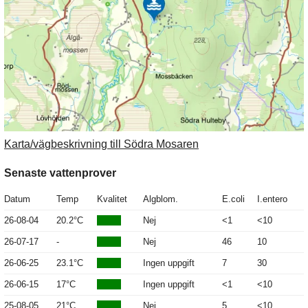
Karta/vägbeskrivning till Södra Mosaren
Senaste vattenprover
Datum
Temp
Kvalitet
Algblom.
E.coli
I.entero
26-08-04
20.2°C
Nej
<1
<10
26-07-17
-
Nej
46
10
26-06-25
23.1°C
Ingen uppgift
7
30
26-06-15
17°C
Ingen uppgift
<1
<10
25-08-05
21°C
Nej
5
<10