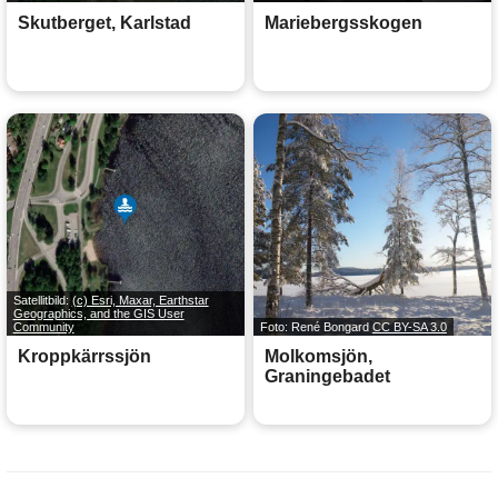
Skutberget, Karlstad
Mariebergsskogen
Satellitbild:
(c) Esri, Maxar, Earthstar
Geographics, and the GIS User
Community
Foto: René Bongard
CC BY-SA 3.0
Kroppkärrssjön
Molkomsjön,
Graningebadet